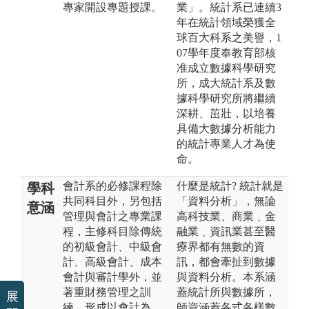
專家開設專題授課。
業」。統計系已連續3
年在統計領域榮獲全
球百大科系之美譽，1
07學年度奉教育部核
准成立數據科學研究
所，成大統計系及數
據科學研究所將繼續
深耕、茁壯，以培養
具備大數據分析能力
的統計專業人才為使
命。
會計系的必修課程除
什麼是統計? 統計就是
學科
共同科目外，另包括
「資料分析」，無論
意涵
管理與會計之專業課
高科技業、商業﹑金
程，主修科目除傳統
融業﹑資訊業甚至醫
的初級會計、中級會
療界都有無數的資
計、高級會計、成本
訊，都會牽扯到數據
會計與審計學外，並
與資料分析。本系涵
著重財務管理之訓
蓋統計所與數據所，
展
練，形成以會計為
師資涵蓋各式各樣數