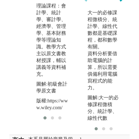
運
理論課程：會
行
計學、統計
小組報告：以
大一的必修課
劃
學、審計學、
會計及財務理
程微積分、統
資
經濟學、管理
論為基礎，進
計學、線性代
力
學、基本財務
行企業研究與
數都是基礎課
學等理論知
市場分析，培
程，都和數學
圖
識。教學方式
養團體合作的
有關。
版
主以原文書教
精神及上台口
資料分析要借
系
材授課，輔以
頭報告的能
助電腦的計
講義等資料補
力。
算，所以需要
充。
俱備利用電腦
寫程式的能
圖解:初級會計
力。
學原文書
圖解:大一的必
版權:https://ww
修課程微積
w.wiley.com/
分、統計學、
線性代數