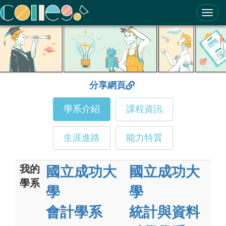
ColleGo! 大學選才與高中育才輔助系統
分享網頁
學系介紹
課程資訊
生涯進路
能力特質
我的
國立成功大
國立成功大
學系
學
學
會計學系
統計與資料