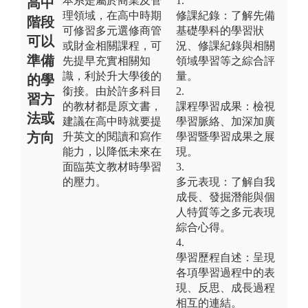
本系是屬於商業及管
1.
高中
理領域，在高中時期
修課紀錄：了解先備
階段
可修習多元選修商管
基礎學科的學習狀
可以
或財金相關課程，可
況、修課紀錄與相關
準備
先提早充實相關知
領域學習等之綜合評
識，利於升大學後的
量。
的學
銜接。由於許多科目
2.
習方
的教材都是原文書，
課程學習成果：檢視
法或
建議在高中時就要提
學習脈絡、加深加廣
方向
升英文的閱讀和寫作
學習暨學習成果之展
能力，以降低未來在
現。
面臨英文教材時學習
3.
的壓力。
多元表現：了解自我
成長、發掘潛能與個
人特質等之多元表現
綜合心得。
4.
學習歷程自述：呈現
各項學習過程中的表
現、反思、成長過程
相互的連結。