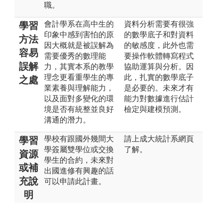
職。
會計學系在高中生的
資料分析需要有很強
學習
印象中感到害怕的原
的數學底子和對資料
方法
因大概就是被誤解為
的敏感度，此外也需
容易
需要優秀的數理能
要操作軟體轉寫程式
誤解
力，其實本系的教學
協助運算與分析。因
理念更看重學生的專
此，扎實的數學底子
之處
業素養與理解能力，
是必要的。未來才有
以及面對多變化的環
能力對數據進行估計
境是否有統整並良好
檢定與建模預測。
溝通的潛力。
學校有跟國外幾間大
請上成大統計系網頁
學習
學簽屬雙學位或交換
了解。
資源
學生的合約，未來對
或補
出國進修有興趣的話
充說
可以申請此計畫。
明