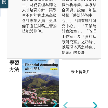
開
主、財務管理為輔之
據分析專業。本系結
人才培育方針，讓學
合師資、設備，加強
生不但能夠成為高級
發揮「統計諮詢中
會計專業人員，更具
心」、「調查統計研
備了勝任財務主管的
究中心」、「工業統
技能與條件。
計實驗室」、「管理
工作室」及「資料採
礦研究室」之功能，
以展現本系之特色，
使統計的發展
學習
方法
未上傳圖片
未上傳圖片
軟
習
析
據