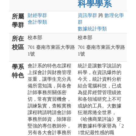
科學學系
財經
學群
資訊
學群
跨
數理化
學
所屬
會計
學類
群
學群
數據統計
學類
校本部
校本部
所在
校區
701 臺南市東區大學路
701 臺南市東區大學路
1號
1號
會計系的特色在課程
統計是讓數字說話的
學系
上採會計與財務管理
科學，在資訊爆炸的
特色
並重，讓學生充分具
今天，統計資料分析
備所需知識，與各會
結合電腦科技，已成
計師事務所關係密
為提昇經營管理績效
切，常有實習機會，
和各領域研究上不可
訓練紮實，查帳實務
或缺的工具。大數據
課程聘請聘請會計師
狂潮席捲全世界，
事務所師資，除陣容
《哈佛商業評論》更
堅強的專任教師外，
將數據科學家譽為「2
另有各大會計事務所
1世紀最性感的職