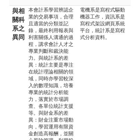
本會計系學習辨認企
電機系是寫程式驅動
與相
業的交易事項，合理
機器工作，資訊系是
關科
且適當的分類並記
寫程式架設網頁系統
系之
錄，最終利用報表與
平台，統計系是寫程
異同
利害關係人溝通的過
式分析資料。
程，講求會計人才之
專業判斷和裁決能
力。與統計系的差
異：統計主要是專注
在統計理論相關的領
域，同時亦學習較深
入的數理知識，培養
專業的統計分析能
力，落實於市場調
查、各單位統計支援
等。與財金系的差
異：財金注重市場動
向，學習運用有限資
金創造高報酬，並關