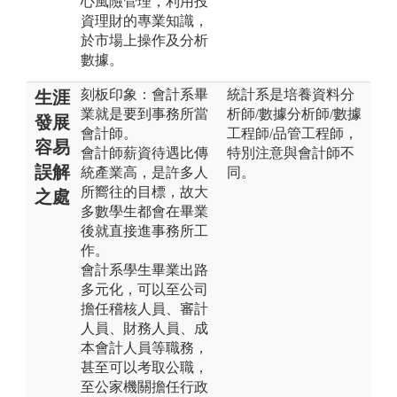
心風險管理，利用投
資理財的專業知識，
於市場上操作及分析
數據。
刻板印象：會計系畢
統計系是培養資料分
生涯
業就是要到事務所當
析師/數據分析師/數據
發展
會計師。
工程師/品管工程師，
容易
會計師薪資待遇比傳
特別注意與會計師不
誤解
統產業高，是許多人
同。
所嚮往的目標，故大
之處
多數學生都會在畢業
後就直接進事務所工
作。
會計系學生畢業出路
多元化，可以至公司
擔任稽核人員、審計
人員、財務人員、成
本會計人員等職務，
甚至可以考取公職，
至公家機關擔任行政