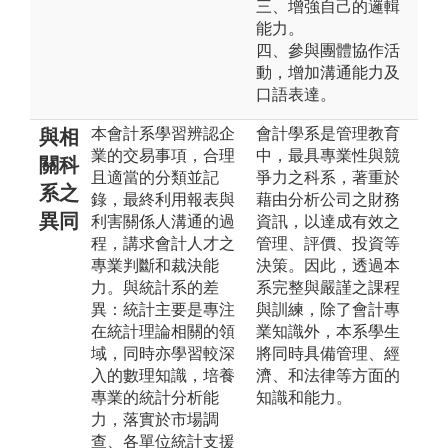
三、增強自己的邏輯
能力。
四、參與團體協作活
動，增加溝通能力及
口語表達。
本會計系學習辨認企
會計學系是管理教育
與相
業的交易事項，合理
中，最具專業性與競
關科
且適當的分類並記
爭力之科系，著重於
系之
錄，最終利用報表與
藉由分析公司之財務
異同
利害關係人溝通的過
資訊，以達成有效之
程，講求會計人才之
管理、評價、投資等
專業判斷和裁決能
決策。因此，透過本
力。與統計系的差
系完整與嚴謹之課程
異：統計主要是專注
與訓練，除了會計專
在統計理論相關的領
業知識外，本系學生
域，同時亦學習較深
將同時具備管理、經
入的數理知識，培養
濟、和法律等方面的
專業的統計分析能
知識和能力。
力，落實於市場調
查、各單位統計支援