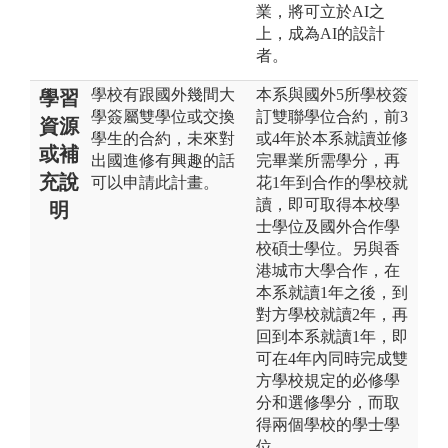
業，將可立於AI之
上，成為AI的設計
者。
學校有跟國外幾間大
本系與國外5所學校簽
學習
學簽屬雙學位或交換
訂雙聯學位合約，前3
資源
學生的合約，未來對
或4年於本系就讀並修
或補
出國進修有興趣的話
完畢業所需學分，再
充說
可以申請此計畫。
花1年到合作的學校就
讀，即可取得本校學
明
士學位及國外合作學
校碩士學位。另與香
港城市大學合作，在
本系就讀1年之後，到
對方學校就讀2年，再
回到本系就讀1年，即
可在4年內同時完成雙
方學校規定的必修學
分和選修學分，而取
得兩個學校的學士學
位。