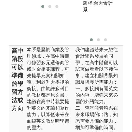
版權:台大會計
系
本系是屬於商業及管
我們建議若未來想往
高中
理領域，在高中時期
會計學系發展的同
階段
可修習多元選修商管
學，在高中階段可以
可以
或財金相關課程，可
試著做看看以下幾件
準備
先提早充實相關知
事，建立相關背景知
識，利於升大學後的
識及培養所需能力：
的學
銜接。由於許多科目
一、多接觸有關英文
習方
的教材都是原文書，
的內容，增強未來必
法或
建議在高中時就要提
需的外語能力。
方向
升英文的閱讀和寫作
二、查詢商管科系在
能力，以降低未來在
未來職場的出路，知
面臨英文教材時學習
悉需要具備的能力，
的壓力。
增加可準備的時間。