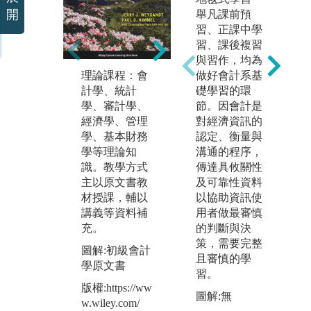
軟
開
舉凡課前預
習
習、正課中學
析
習、課後複習
據
與習作，均為
運
做好會計系基
理論課程：會
行
礎學習的環
計學、統計
小組報告：以
劃
節。因會計是
學、審計學、
會計及財務理
資
對經濟資訊的
經濟學、管理
論為基礎，進
力
認定、衡量與
學、基本財務
行企業研究與
溝通的程序，
學等理論知
市場分析，培
圖
傳達具攸關性
識。教學方式
養團體合作的
版
及可靠性資料
主以原文書教
精神及上台口
系
以協助資訊使
材授課，輔以
頭報告的能
用者做最審慎
講義等資料補
力。
的判斷與決
充。
策，需要完整
圖解:初級會計
且審慎的學
學原文書
習。
版權:https://ww
圖解:無
w.wiley.com/