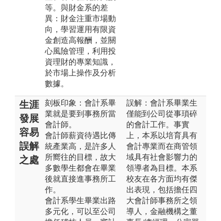
等。與財金系的差
異：財金注重市場動
向，學習運用有限資
金創造高報酬，並關
心風險管理，利用投
資理財的專業知識，
於市場上操作及分析
數據。
刻板印象：會計系畢
誤解：會計系畢業生
生涯
業就是要到事務所當
僅能到公司從事瑣碎
發展
會計師。
的會計工作。事實
容易
會計師薪資待遇比傳
上，本系以培育具有
誤解
統產業高，是許多人
會計專業而在商管領
所嚮往的目標，故大
域具有社會影響力的
之處
多數學生都會在畢業
領導者為目標。本系
後就直接進事務所工
校友在各方面均有傑
作。
出表現，包括擔任四
會計系學生畢業出路
大會計師事務所之領
多元化，可以至公司
導人，金融機構之董