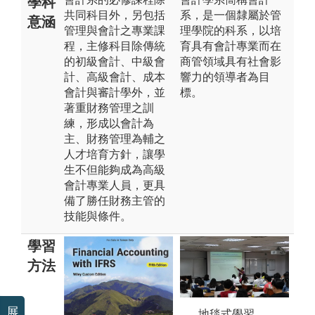
學科
共同科目外，另包括
系，是一個隸屬於管
意涵
管理與會計之專業課
理學院的科系，以培
程，主修科目除傳統
育具有會計專業而在
的初級會計、中級會
商管領域具有社會影
計、高級會計、成本
響力的領導者為目
會計與審計學外，並
標。
著重財務管理之訓
練，形成以會計為
主、財務管理為輔之
人才培育方針，讓學
生不但能夠成為高級
會計專業人員，更具
備了勝任財務主管的
技能與條件。
學習
方法
未上傳圖片
展
地毯式學習