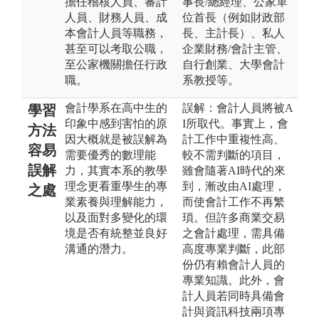
擔任稽核人員、審計
事長/總經理、公家單
人員、財務人員、成
位首長（例如財政部
本會計人員等職務，
長、主計長）、私人
甚至可以考取公職，
企業財務/會計主管、
至公家機關擔任行政
自行創業、大學會計
職。
系教授等。
會計學系在高中生的
誤解：會計人員將被A
學習
印象中感到害怕的原
I所取代。事實上，會
方法
因大概就是被誤解為
計工作中重複性高、
容易
需要優秀的數理能
較不需判斷的項目，
誤解
力，其實本系的教學
雖會隨著AI時代的來
理念更看重學生的專
到，漸改由AI處理，
之處
業素養與理解能力，
而使會計工作不再繁
以及面對多變化的環
瑣。但許多商業交易
境是否有統整並良好
之會計處理，需具備
溝通的潛力。
高度專業判斷，此部
份仍有賴會計人員的
專業知識。此外，會
計人員若同時具備會
計與資訊科技兩項專