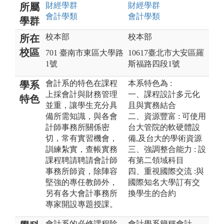
財經
學群
財經
學群
所屬
會計
學類
會計
學類
學群
校本部
校本部
所在
校區
701 臺南市東區大學路
10617臺北市大安區羅
1號
斯福路四段1號
會計系的特色在課程
本系特色為 :
學系
上採會計與財務管理
一、課程設計多元化
特色
並重，讓學生充分具
且與實務結合
備所需知識，與各會
二、資源豐富 : 可使用
計師事務所關係密
台大管院的軟硬體設
切，常有實習機會，
備,及台大的學術資源
訓練紮實，查帳實務
三、強調整合能力 : 設
課程聘請聘請會計師
有第二領域科目
事務所師資，除陣容
四、重視國際交流 :與
堅強的專任教師外，
國際知名大學訂有交
另有各大會計事務所
換學生的合約
專家開設專題授課。
會計系的必修課程除
會計學系簡稱會計