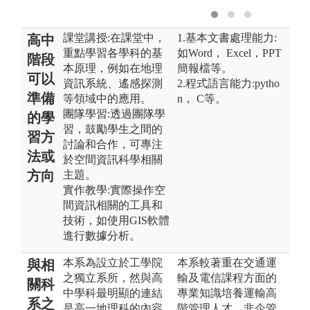
課堂講授:在課堂中，
1.基本文書處理能力:
高中
重點學習各學科的基
如Word， Excel，PPT
階段
本原理，例如在地理
簡報檔等。
可以
資訊系統、遙感探測
2.程式語言能力:pytho
準備
等領域中的應用。
n， C等。
團隊學習:透過團隊學
的學
習，鼓勵學生之間的
習方
討論和合作，可專注
法或
於空間資訊科學相關
方向
主題。
實作教學:實際操作空
間資訊相關的工具和
技術，如使用GIS軟體
進行數據分析。
本系為設立於工學院
本系較著重在交通運
與相
之獨立系所，然與高
輸及電信課程方面的
關科
中學科最明顯的連結
專業知識培養運輸高
系之
是高一地理科的內容
階管理人才。非企管