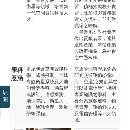
業、智慧交通、低軌
校同學至交通機關實
衛星等領域，培育新
習，積極推動校外實
一代空間資訊科技人
習，除加強與實務業
才。
建立交流外，並利對
職場之瞭解。
4. 畢業系友對社會有
傑出貢獻者眾，遍於
運輸產業、電信產業
與政府機關，為社會
之中堅棟樑。
本系包含空間資訊科
交通管理科學系係為
學科
學、遙感探測、全球
研究交通運輸(含陸、
意涵
導航衛星系統及大地
海、空運)之規劃與管
測量等學科。涵蓋程
理以及電信管理相關
展
式設計、遙感探測、
專業知識之學科，主
開
地理資訊、衛星大
要分為旅客運輸、物
地、地球物理、測量
流管理、運輸科技以
學等課程。
及電信管理等四大領
域。