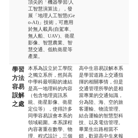
頂尖的「機器學習/人
工智慧演算法」，發
展「地理人工智慧(Ge
o-AI)」技術，可應用
於無人載具(自駕車、
無人船、UAV)、衛星
影像、智慧農業、智
慧交通、低軌衛星等
產業。
本系為設立於工學院
高中生容易誤解本系
學習
之獨立系所，然與高
是學習道路上交通指
方法
中學科最明顯的連結
揮的相關事情，但是
容易
是高一地理科的內容
交通管理所學的是相
誤解
（包含地理資訊系
當專業的交通知識，
統、衛星影像、衛星
分為陸、海、空的旅
之處
定位等），使得許多
客運輸、物流管理、
同學容易誤會本系的
結合運輸的智慧型科
領域範圍。本系課程
技、以及電信管理。
內容著重在數學、物
畢業生出路相當不
理、程式設計，三個
錯，歡迎高中生來報