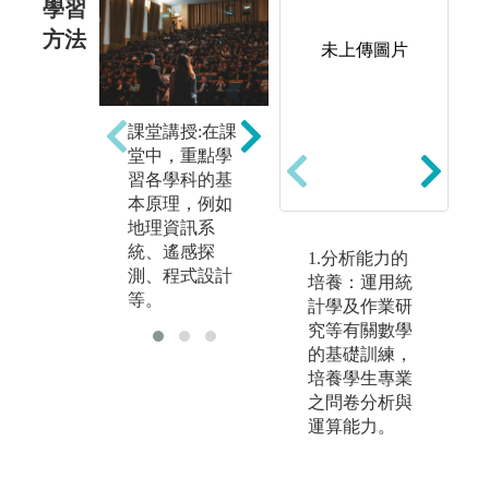
學習
方法
未上傳圖片
課堂講授:在課
團隊學習:課程
實
堂中，重點學
設計讓同學分
透
習各學科的基
組合作，進而
儀
本原理，例如
學習有效溝通
體
地理資訊系
和團隊合作的
備
統、遙感探
能力。
空
1.分析能力的
測、程式設計
的
培養：運用統
等。
計學及作業研
究等有關數學
的基礎訓練，
培養學生專業
之問卷分析與
運算能力。