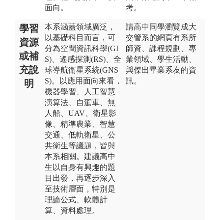
面向。
考。
本系涵蓋領域廣泛，
請高中同學瀏覽成大
學習
以基礎科目而言，可
交管系的網頁有系所
資源
分為空間資訊科學(GI
師資、課程規劃、專
或補
S)、遙感探測(RS)、全
業領域、學生活動、
充說
球導航衛星系統(GNS
與傑出畢業系友的資
S)。以應用面向來看，
訊。
明
機器學習、人工智慧
演算法、自駕車、無
人船、UAV、衛星影
像、精準農業、智慧
交通、低軌衛星、公
共衛生等議題，皆與
本系相關。建議高中
生以自身有興趣的題
目出發，再逐步深入
至技術層面，特別是
理論公式、軟體計
算、資料處理。