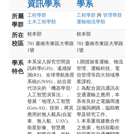
資訊學系
學系
工程
學群
工程
學群
跨
管理
學群
所屬
土木工程
學類
運輸物流
學類
學群
校本部
校本部
所在
校區
701 臺南市東區大學路
701 臺南市東區大學路
1號
1號
本系深入探究空間資
1.開授旅客運輸、物流
學系
訊科學(GIS)、遙感探
管理、運輸科技、電
特色
測(RS)、全球導航衛星
信管理等四大領域專
系統(GNSS)，結合當
業課程。
代頂尖的「機器學習/
2. 為配合資訊通訊在
人工智慧演算法」，
交通運輸之應用，本
發展「地理人工智慧
系有良好之電腦周邊
(Geo-AI)」技術，將其
設備與網路，協助教
應用於無人載具(自駕
學及研究工作。
車、無人船、UAV)、
3. 本系重視建教合作
衛星影像、智慧農
之推廣，包括鼓勵在