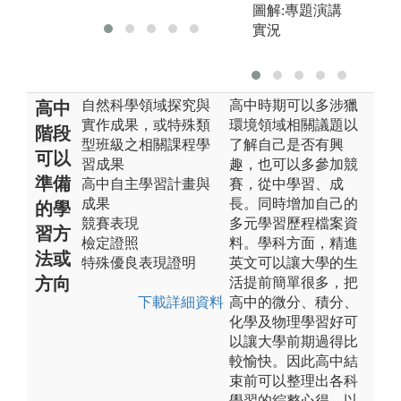
圖解:專題演講
實況
自然科學領域探究與
高中時期可以多涉獵
高中
實作成果，或特殊類
環境領域相關議題以
階段
型班級之相關課程學
了解自己是否有興
可以
習成果
趣，也可以多參加競
準備
高中自主學習計畫與
賽，從中學習、成
成果
長。同時增加自己的
的學
競賽表現
多元學習歷程檔案資
習方
檢定證照
料。學科方面，精進
法或
特殊優良表現證明
英文可以讓大學的生
方向
活提前簡單很多，把
下載詳細資料
高中的微分、積分、
化學及物理學習好可
以讓大學前期過得比
較愉快。因此高中結
束前可以整理出各科
學習的綜整心得，以