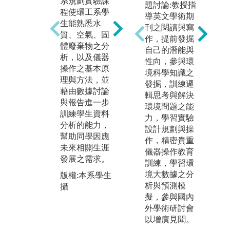
系規劃實驗課
題討論:教授指
課與實作相關
系
程使環工系學
導英文學術期
的部分課程鼓
計
生能熟悉水
刊之閱讀與寫
勵同學以小組
工
質、空氣、固
作，提前發掘
的方式進行報
程
體廢棄物之分
自己的潛能與
告與討論，使
利
析，以及儀器
性向，參與環
同學間能學習
軟
操作之基本原
境科學知識之
互相溝通並培
圖
理與方法，並
發掘，訓練邏
養協調合作之
統
藉由數據討論
輯思考與解決
能力。
數
與報告進一步
環境問題之能
理
訓練學生資料
版權:本系學生
力，學習實驗
因
分析的能力，
攝
設計規劃與操
來
幫助同學因應
作，精密貴重
未來相關生涯
版
儀器操作教育
發展之需求。
簡
訓練，學習環
境大數據之分
版權:本系學生
析與預測模
攝
擬，參與國內
外學術研討會
以增廣見聞。