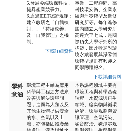
5.發展尖端環保科技，
事業、工程顧問、高
提昇產業競爭力。
科技環安衛、企業永
6.通過IEET認證規範：
續與淨零轉型及進修
建立教研之「自我檢
研究所等。每年進修
討」、「持續改善」
國內國立大學研究所
及「自我管理」之機
高達六至七成，是國
制。
際頂尖大學研究所的
搖籃，因此歡迎對環
下載詳細資料
境永續發展與淨零循
環轉型規劃有興趣之
同學踴躍報名。
下載詳細資料
環境工程主軸為應用
本系課程領域主要有
學科
科學與工程之方法來
環境工程與科學基礎
意涵
改善與解決環境問
課程、水資源與再生
題，進而為人類以及
領域、廢棄物與循環
其他生物體提供安全
經濟、環境規劃與資
的水、空氣以及土
訊管理、空氣污染、
壤，亦包括固體廢棄
噪音防治、碳淨零規
物處理、污染場址之
劃與管理、生態與氣