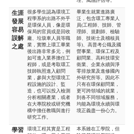
理、風險評估等。
很多學生認為環境工
畢業生就業進路廣
生涯
程學系的出路不外乎
泛，包含環工專業人
發展
是環保人員，像是環
員(工程師、技師、管
容易
保局的官員或是回收
理師、規劃師、檢驗
誤解
廠、垃圾車人員等職
師、技術士及稽核員
業，實際上環工畢業
等)、高普考公職及國
之處
後出路非常多元，例
營事業、環保工程及
如可進入業界擔任工
顧問業、高科技環安
程師，或是考取環工
衛業、企業永續與淨
技師執照進入顧問
零排放業及進修國內
業，參與大型環境工
外研究所等。因此不
程設施的設計、監
只有在環保顧問業，
造，也可以投入檢測
更可跨領域的就業，
分析相關產業，或者
到各不同領域服務，
在大專院校或研究機
均能為環境永續與環
構中擔任教職與進行
境正義盡一份心力。
研究工作。
環境工程其實是工程
本系雖在工學院，但
學習