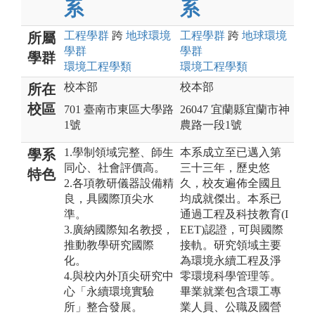
系
系
工程
學群
跨
地球環境
工程
學群
跨
地球環境
所屬
學群
學群
學群
環境工程
學類
環境工程
學類
校本部
校本部
所在
校區
701 臺南市東區大學路
26047 宜蘭縣宜蘭市神
1號
農路一段1號
1.學制領域完整、師生
本系成立至已邁入第
學系
同心、社會評價高。
三十三年，歷史悠
特色
2.各項教研儀器設備精
久，校友遍佈全國且
良，具國際頂尖水
均成就傑出。本系已
準。
通過工程及科技教育(I
3.廣納國際知名教授，
EET)認證，可與國際
推動教學研究國際
接軌。研究領域主要
化。
為環境永續工程及淨
4.與校內外頂尖研究中
零環境科學管理等。
心「永續環境實驗
畢業就業包含環工專
所」整合發展。
業人員、公職及國營