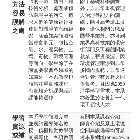
師的一環，藉由工程
除了基礎科學訓練
方法
技術分析、處理或預
外，亦非常重視管理
容易
防環境中的污染，追
與治理等能力的訓
誤解
求人們的健康福祉並
練，除可高考環工技
達到對環境的永續經
師、環保相關公職及
之處
營，涵蓋知識領域相
國營事業外。亦可到
當豐富多元，包括空
業界高科技業的環安
氣、水、廢棄物、土
衛部門及工程顧問業
壤、毒物、環境管理
就業，薪資優渥。因
等面向，學生除了在
環境管理牽涉到非常
課堂要學習各領域的
多國內規範，非常適
知識外，本系教學也
合對管理有興趣之同
相當注重實務課程，
學報考。且因應2050
有實驗分析課與設計
淨零轉型需求，本系
課能夠選修。
亦著重於培養新一代
環工領域人才
本系學制領域完整，
有關本系課程介紹、
學習
並廣納國際知名教
師資介紹及系上環境
資源
授，積極推動教學研
空間與設備等均可參
或補
究國際化，各項教研
考本系網址(https://ev.ni