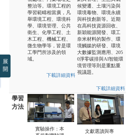
整治等。環境工程的
候變遷、土壤污染與
學習範疇相當廣，凡
環境毒物、環境永續
舉環境工程、環境科
與科技創新等。近期
學、環境管理、公共
在高科技資源回收、
衛生、化學工程、土
新穎能源開發、環工
木工程、機械工程、
奈米材料的製作、環
微生物學等，皆是環
境觸媒的研發、環境
工學門所涉及的領
大數據監測應用、205
域。
0淨零碳排與AI智能環
展
境管理等則是重點重
開
視議題。
下載詳細資料
下載詳細資料
學習
方法
團體合作：本
實驗操作：本
文獻選讀與專
系在實驗分析
軟