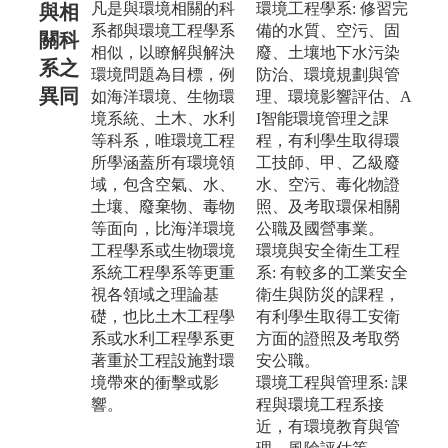
凡是與環境相關的科
環境工程學系: 修習完
與相
系都與環境工程學系
備的水質、空污、固
關科
相似，以瞭解與解決
廢、土壤地下水污染
系之
環境問題為目標，例
防治、環境規劃與管
異同
如海洋環境、生物環
理、環境影響評估、A
境系統、土木、水利
I智能環境管理之課
等科系，唯環境工程
程，有利學生取得環
所學涵蓋所有環境領
工技師、甲、乙級廢
域，包含空氣、水、
水、空污、毒化物證
土壤、廢棄物、毒物
照、及考取環保相關
等面向，比海洋環境
公職及國營事業。
工程學系或生物環境
環境與安全衛生工程
系統工程學系等更重
系: 有較多的工業安全
視各領域之理論基
衛生與防災的課程，
礎，也比土木工程學
有利學生取得工安衛
系或水利工程學系更
方面的證照及考取勞
著重於工程設施對環
安公職。
境帶來的衝擊或影
環境工程與管理系: 課
響。
程與環境工程系接
近，有環境教育與管