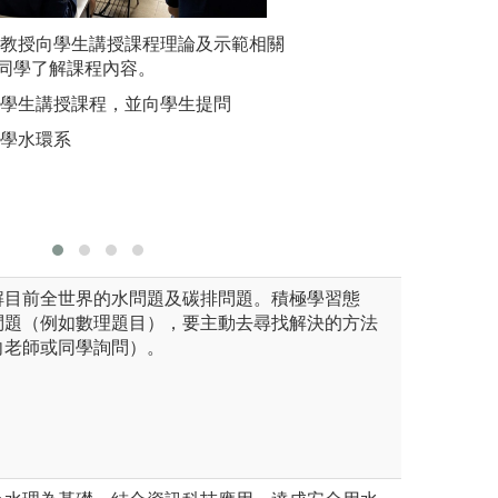
由教授向學生講授課程理論及示範相關
軟體操作：在水利
實驗實作
找與自己興趣相符的議題(如河
同學了解課程內容。
算機程式的運用，
操作，了
、離岸風電、海洋再生能源
算結果的精確性；G
操作相關
探討，並完成專題報告。透過探
向學生講授課程，並向學生提問
力，學習將水利及
備基礎科學、應用科學之能
圖解:環境
大學水環系
行跨領域決策分析
，研究態度及研究方法，培養
版權:淡江
協調。
解目前全世界的水問題及碳排問題。積極學習態
問題（例如數理題目），要主動去尋找解決的方法
向老師或同學詢問）。