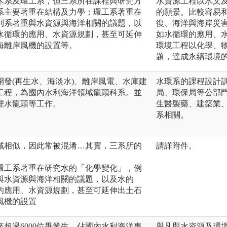
木系及環工系，但三系所在課程與研究方
水資源工程以水文
系主要著重在結構及力學；環工系著重在
的願景。比較容易
利系著重與水資源與海洋相關的議題，以
復、海洋與海岸災
水循環的應用、水資源規劃，甚至可延伸
如水循環的應用、
海離岸風機的設置等。
環境工程以化學、
題，達成永續環境
發(再生水、海淡水)、離岸風電、水庫建
水環系的課程設計
工程，為國內水利海洋領域龍頭科系。並
局、環保局等公部
理水龍頭等工作。
生醫製藥、建築業
系相關。
域相似，因此常被混淆…其實，三系所的
請詳附件。
環工系著重在研究水的「化學變化」，例
與水資源與海洋相關的議題，以及水的
的應用、水資源規劃，甚至可延伸出土石
風機的設置
超過6000位畢業生，佔國內水利海洋專
舉凡與水資源及環