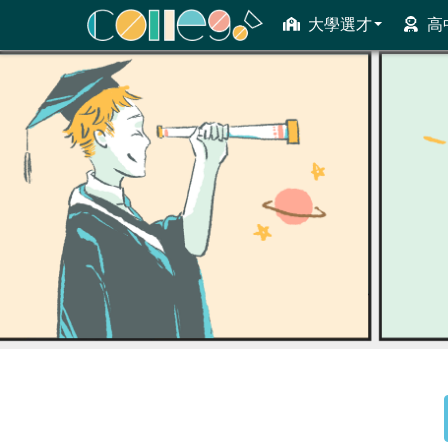
大學選才
高
ColleGo! 大學選才與高中育才輔助系統