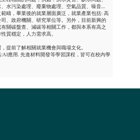
、水污染處理、廢棄物處理、空氣品質、噪音...
範疇，畢業後的就業層面廣泛，就業產業包括: 高
公司、政府機關、研究單位等。另外，目前新興的
或有關碳盤查、減碳等相關工作，都與本系有高之
作性質穩定，人力需求高。
習，提前了解相關就業機會與職場文化。
:AI應用. 先進材料開發等學習課程，皆可在校內學