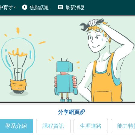
中育才
焦點話題
最新消息
分享網頁
學系介紹
課程資訊
生涯進路
能力特