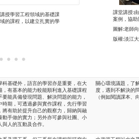
課堂講授:
講授學習工程領域的基礎課
專題實作：學生尋
案例，協助
域的課程，以建立扎實的學
川整治、生態保育
等)，與教授進行
圖解:老師
討過程幫助學生儲
版權:淡江
力，瞭解研究流程
與他人合作溝通的
學科基礎外，語言的學習亦是重要，在大
關心環境議題，了
籍，有基本的能力較能順利進入基礎課程
度，遇到不解決的
乎要能具備發現問題、解決問題的能力，
（例如閱讀課本、
中時期，可透過參與實作課程，先行學習
，將有助於提升自己的觀察力，歸納與融
養動手做的實力；另外亦可參與社團、小
人與人的互動及合作。