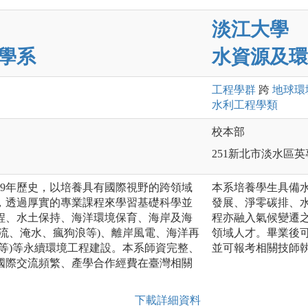
淡江大學
學系
水資源及環
工程
學群
跨
地球環
水利工程
學類
校本部
251新北市淡水區英
有69年歷史，以培養具有國際視野的跨領域
本系培養學生具備
，透過厚實的專業課程來學習基礎科學並
發展、淨零碳排、
程、水土保持、海洋環境保育、海岸及海
程亦融入氣候變遷
流、淹水、瘋狗浪等)、離岸風電、海洋再
領域人才。畢業後
等)等永續環境工程建設。本系師資完整、
並可報考相關技師
國際交流頻繁、產學合作經費在臺灣相關
下載詳細資料