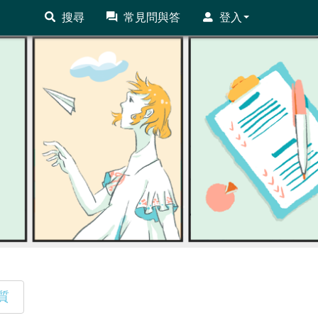
搜尋
常見問與答
登入
質