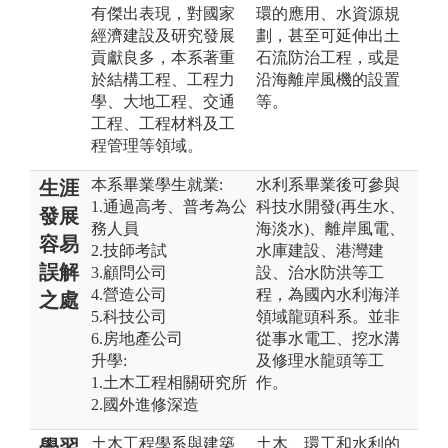
有傑出表現，對國家
環的應用、水資源規
經濟建設及研究發展
劃，甚至可延伸出土
貢獻良多，本系著重
石流防治工程，或是
於結構工程、工程力
沿海離岸風機的設置
學、大地工程、交通
等。
工程、工程材料及工
程管理等領域。
本系畢業學生就業:
水利系畢業後可參與
生涯
1.通過高考、普考為公
科技水開發(再生水、
發展
務人員
海淡水)、離岸風電、
容易
2.技師考試
水庫建設、港灣建
誤解
3.顧問公司
設、治水防洪等工
4.營造公司
程，為國內水利海洋
之處
5.科技公司
領域龍頭科系。並非
6.房地產公司
從事水電工、挖水溝
升學:
及修理水龍頭等工
1.土木工程相關研究所
作。
2.國外進修深造
土木工程學系與建築
土木、環工和水利的
學習