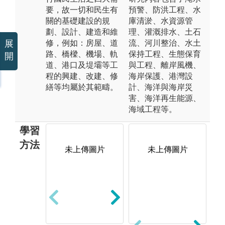
要，故一切和民生有
預警、防洪工程、水
關的基礎建設的規
庫清淤、水資源管
劃、設計、建造和維
理、灌溉排水、土石
修，例如：房屋、道
流、河川整治、水土
展
路、橋樑、機場、軌
保持工程、生態保育
開
道、港口及堤壩等工
與工程、離岸風機、
程的興建、改建、修
海岸保護、港灣設
繕等均屬於其範疇。
計、海洋與海岸災
害、海洋再生能源、
海域工程等。
學習
方法
未上傳圖片
未上傳圖片
演講:邀請業界
實
專家至本系傳
親
授其工作經
以
驗。