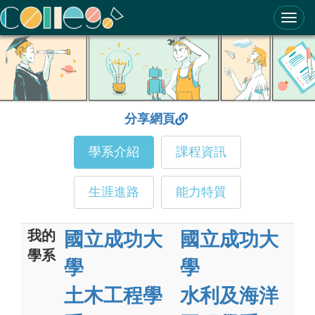
ColleGo! 大學選才與高中育才輔助系統
分享網頁
學系介紹
課程資訊
生涯進路
能力特質
我的
國立成功大
國立成功大
學系
學
學
土木工程學
水利及海洋