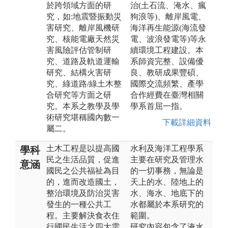
於跨領域方面的研
治(土石流、淹水、瘋
究，如:地震暨振動災
狗浪等)、離岸風電、
害研究、離岸風機研
海洋再生能源(海流發
究、核能電廠天然災
電、波浪發電等)等永
害風險評估管制研
續環境工程建設。本
究、道路及軌道運輸
系師資完整、設備優
研究、結構火害研
良、教研成果豐碩、
究、綠道路/綠土木整
國際交流頻繁、產學
合研究等方面之研
合作經費在臺灣相關
究。本系之教學及學
學系首屈一指。
術研究堪稱國內數一
下載詳細資料
屬二。
土木工程是以提高國
水利及海洋工程學系
學科
民之生活品質，促進
主要在研究及管理水
意涵
國民之公共福祉為目
的一切事務，無論是
的，進而改造國土，
天上的水、陸地上的
整治環境及防治災害
水、海水、地底下的
發生的一種公共工
水都屬於本系研究的
程。主要解決食衣住
範圍。
行國民生活之四大需
研究內容包含了淹水