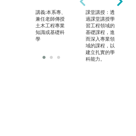
師
圖解:邀請業界
識
專家演講
講義:本系專、
課堂講授：透
圖
兼任老師傳授
過課堂講授學
版權:版權為成
結
土木工程專業
習工程領域的
大土木系所有
知識或基礎科
基礎課程，進
版
學
而深入專業領
大
域的課程，以
老
建立扎實的學
科能力。