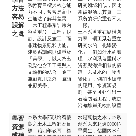
系教育目標與核心能
研究領域相似，因此
方法
力不同，常常是高中
常被混淆…其實，三
容易
生無法了解其差異。
系所的研究重心不太
誤解
土木工程學系訓練內
一樣。
容著重於「工程」規
土木系著重在結構與
之處
劃、設計及施工，而
力學；環工系著重在
非建物景觀和功能。
研究水的「化學變
建築系訓練則偏重於
化」，例如汙水的處
「美學」，以人為出
理；水利系著重與水
發點包含了工程與人
資源與海洋相關的議
文藝術的結合，除了
題，以及水的「物理
兼顧實用之外，還須
變化」，例如水循環
兼顧美學。
的應用、水資源規
劃，甚至可延伸出土
石流防治工程，或是
沿海離岸風機的設置
本系大學部以培養優
水是萬物之本，本系
學習
良之土木工程師為目
創系以來超過6000位
資源
標，藉四年教育，奠
畢業生，佔國內水利
或補