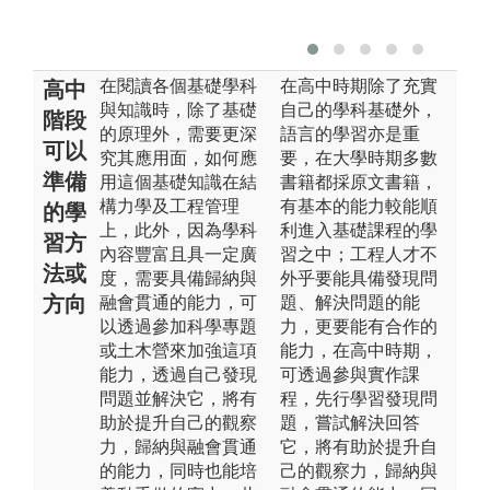
在閱讀各個基礎學科
在高中時期除了充實
高中
與知識時，除了基礎
自己的學科基礎外，
階段
的原理外，需要更深
語言的學習亦是重
可以
究其應用面，如何應
要，在大學時期多數
準備
用這個基礎知識在結
書籍都採原文書籍，
構力學及工程管理
有基本的能力較能順
的學
上，此外，因為學科
利進入基礎課程的學
習方
內容豐富且具一定廣
習之中；工程人才不
法或
度，需要具備歸納與
外乎要能具備發現問
方向
融會貫通的能力，可
題、解決問題的能
以透過參加科學專題
力，更要能有合作的
或土木營來加強這項
能力，在高中時期，
能力，透過自己發現
可透過參與實作課
問題並解決它，將有
程，先行學習發現問
助於提升自己的觀察
題，嘗試解決回答
力，歸納與融會貫通
它，將有助於提升自
的能力，同時也能培
己的觀察力，歸納與