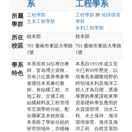
系
工程學系
工程
學群
工程
學群
跨
地球環境
所屬
土木工程
學類
學群
學群
水利工程
學類
校本部
校本部
所在
校區
701 臺南市東區大學路
701 臺南市東區大學路
1號
1號
本系現有34位專任教
本系自1955年成立至
學系
師，皆為博士資格，
今已有69年歷史，以
特色
另有21位業界專家學
培養具有國際視野的
者擔任本系兼任教
跨領域水利及海洋工
師。有結構工程、大
程人才為目標，透過
地工程、交通工程、
厚實的專業課程來學
結構材料及工程管理
習基礎科學並應用於
等五個學術分組。配
水資源管理、治水工
合國家及本校政策，
程、水土保持、海洋
本系除了學術分組的
環境保育、海岸及海
研究領域外，亦積極
洋工程、自然災害防