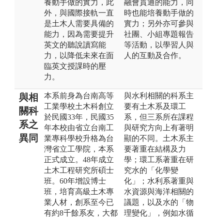
養動手做的實力，此
融會貫通的能力，同
外，與國際接軌一直
時也能培養動手做的
是土木人需要具備的
實力；另外亦可參與
能力，因為需要提升
社團、小組專題報告
英文的聽說讀寫能
等活動，以學習人與
力，以降低未來在面
人的互動及合作。
臨英文授課時的壓
力。
本系前身為台南高等
與水利相關的科系主
與相
工業學校土木科創立
要有土木系及環工
關科
於民國33年，民國35
系，但三系所在課程
系之
年本校由省立台南工
與研究方向上有著明
異同
業專科學校升格為台
顯的不同。土木系主
灣省立工學院，本系
要著重在結構及力
正式成立。48年成立
學；環工系著重在研
土木工程研究所碩士
究水的「化學變
班。60年增設博士
化」；水利系著重與
班，培育高級土木專
水資源與海洋相關的
業人材，創系至今已
議題，以及水的「物
有約8千餘系友，大都
理變化」，例如水循