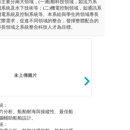
主要分兩大領域，(一)船舶科技領域，如流力系
系統及水下技術等；(二)機電控制領域，如通訊系
機電系統及控制系統等。本系給與學生跨領域專長
實際需求，促進不同領域的整合，發揮整體配合的
專長領域之系統整合科技人才為目標。
未上傳圖片
大學部基礎課程
統：
船舶輪機
力分析、船舶耐海與操縱性、最佳船
船舶造機
學知識作為工程基礎
圖解:訓練數理及
腦輔助船舶設計。
計、內燃
版權:資源工程學
統：
海洋水下