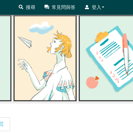
搜尋
常見問與答
登入
質