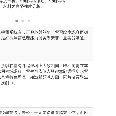
靠度分析、船舶結構振動、船舶結構
海洋工程
、材料之疲勞強度分析。
水下載具
水下光學
或機電系統有真正興趣與熱情，學習態度認真而穩
，最好能兼顧數理能力與美學素養，且善於溝通。
，所以在基礎課程學科上大致相同，唯不同處在本
應用領域課程，學生可依個人興趣意願選擇所想學
生具備特色專長，如造船領域方面，同時培育學生
科技能力。
習後畢業後，未來不一定要從事造船業工作，但所