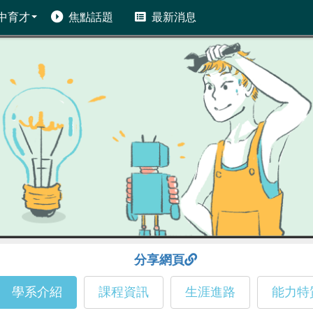
中育才
焦點話題
最新消息
分享網頁
學系介紹
課程資訊
生涯進路
能力特