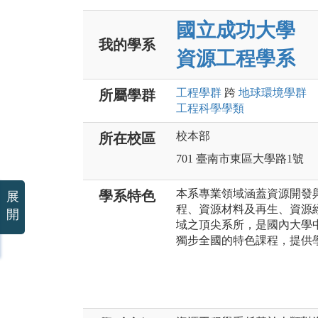
國立成功大學
我的學系
資源工程學系
工程
學群
跨
地球環境
學群
所屬學群
工程科學
學類
校本部
所在校區
701 臺南市東區大學路1號
本系專業領域涵蓋資源開發
學系特色
展
程、資源材料及再生、資源
開
域之頂尖系所，是國內大學
獨步全國的特色課程，提供