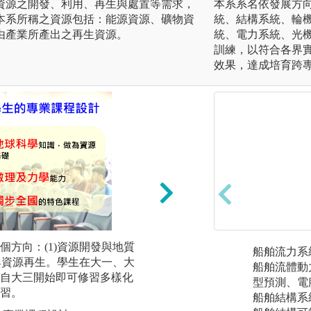
資源之開發、利用、再生與處置等需求，
本系系名依發展方向
本系所稱之資源包括：能源資源、礦物資
統、結構系統、輪機
由產業所產出之再生資源。
統、電力系統、光
訓練，以符合各界
效果，達成培育跨
個方向：(1)資源開發與地質
大學部基礎課程
船舶流力系
程與資源再生。學生在大一、大
船舶流體動
圖解:強化地球科
自大三開始即可修習多樣化
型預測、電
版權:資源工程學系
習。
船舶結構系