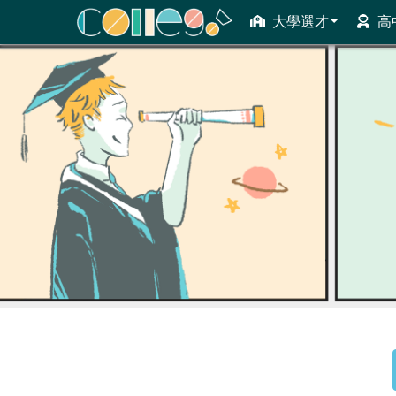
大學選才
高
ColleGo! 大學選才與高中育才輔助系統