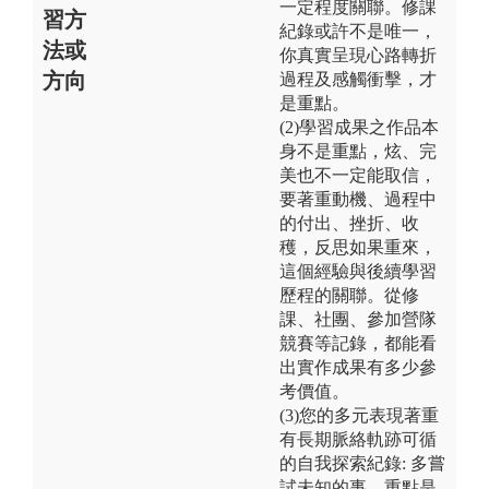
一定程度關聯。修課
習方
紀錄或許不是唯一，
法或
你真實呈現心路轉折
方向
過程及感觸衝擊，才
是重點。
(2)學習成果之作品本
身不是重點，炫、完
美也不一定能取信，
要著重動機、過程中
的付出、挫折、收
穫，反思如果重來，
這個經驗與後續學習
歷程的關聯。從修
課、社團、參加營隊
競賽等記錄，都能看
出實作成果有多少參
考價值。
(3)您的多元表現著重
有長期脈絡軌跡可循
的自我探索紀錄: 多嘗
試未知的事，重點是