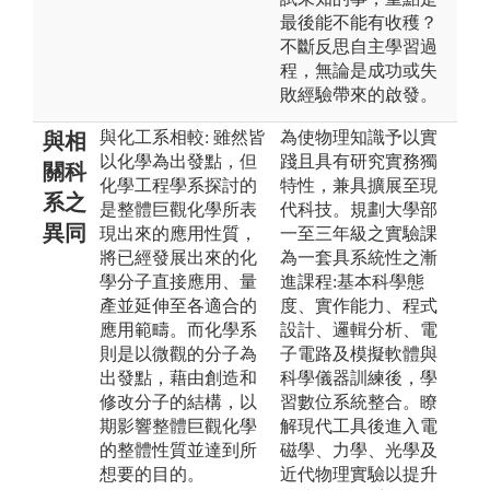
最後能不能有收穫？
不斷反思自主學習過
程，無論是成功或失
敗經驗帶來的啟發。
與化工系相較: 雖然皆
為使物理知識予以實
與相
以化學為出發點，但
踐且具有研究實務獨
關科
化學工程學系探討的
特性，兼具擴展至現
系之
是整體巨觀化學所表
代科技。規劃大學部
異同
現出來的應用性質，
一至三年級之實驗課
將已經發展出來的化
為一套具系統性之漸
學分子直接應用、量
進課程:基本科學態
產並延伸至各適合的
度、實作能力、程式
應用範疇。而化學系
設計、邏輯分析、電
則是以微觀的分子為
子電路及模擬軟體與
出發點，藉由創造和
科學儀器訓練後，學
修改分子的結構，以
習數位系統整合。瞭
期影響整體巨觀化學
解現代工具後進入電
的整體性質並達到所
磁學、力學、光學及
想要的目的。
近代物理實驗以提升