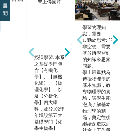
未上傳圖片
未上傳圖片
展
開
學習物理知
識，需要_
1. 勤於思考: 並
非空想，需要
基於所學習到
授課學習: 本系
實驗操作: 化學
儀
的知識來思索
之基礎學門包
系講究各項實
分
問題。
含【有機化
務操作，以運
探
學士班重點為
學】、【無機
用實作經驗與
是
傳授物理學的
化學】、【物
理論相互印
器
基本知識，教
理化學】、以
證，因此設計
完
導物理學的實
及【分析化
了普通化學實
項
驗，讓學生能
學】四大學
驗、有機化學
儀
澈底了解基本
科，並於102學
實驗、物理化
操
物理學的精
年增設第五大
學實驗、分析
讓
髓，奠定往後
基礎學門【化
化學實驗，每
項
繼續深造或到
學生物學】，
一門實作課程
並
社會上工作所