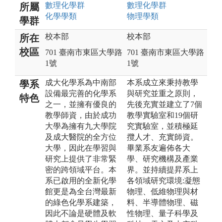
數理化
學群
數理化
學群
所屬
化學
學類
物理
學類
學群
校本部
校本部
所在
校區
701 臺南市東區大學路
701 臺南市東區大學路
1號
1號
成大化學系為中南部
本系成立來秉持教學
學系
設備最完善的化學系
與研究並重之原則，
特色
之一，並擁有優良的
先後充實並建立了7個
教學師資，由於成功
教學實驗室和19個研
大學為擁有九大學院
究實驗室，並積極延
及成大醫院的全方位
攬人才、充實師資。
大學，因此在學習與
畢業系友遍佈各大
研究上提供了非常緊
學、研究機構及產業
密的跨領域平台。本
界。並持續提昇系上
系已啟用的全新化學
各領域研究環境:凝態
館更是為全台灣最新
物理、低維物理與材
的綠色化學系建築，
料、半導體物理、磁
因此不論是硬體及軟
性物理、量子科學及