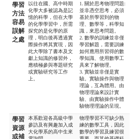
以往在國、高中時期
1. 關於思考物理問題:
學習
化學大多被認為是記
並非憑空思考，必須
方法
憶的科學，但在大學
基於所學習到的物
容易
的化學學習中，所需
理、數學等，科學知
誤解
探究的是化學的原
識，來思考問題。
理，明白後再透過實
2. 數學的訓練並非僅
之處
際操作將其實現，因
學習解題，需要訓練
此大學除了書本及文
如何應用所習得的數
獻上知識的修習外，
學知識、使用數學工
應積極參與專題研究
具來了解物理。
或實驗研究等工作
3. 實驗並非僅是實
上。
驗。實驗操作與物理
理論，互為體用。由
物理理論來設計實
驗、由實驗操作中體
驗物理理論的呈現。
本系歡迎各高級中學
物理學習不可缺少熟
學習
參訪及有興趣加入成
練的數學工具，因此
資源
大化學系的高中生來
數學的學習及練習很
或補
電詢問。
重要。而其他基礎科