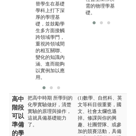
替學生在基礎
皆須獨立操
器
需的物理學基
學科上打下深
作，並以預
測
礎。
厚的學理基
報、結報及研
學
礎，並鼓勵學
討等模式加深
究
生多方面接觸
學生實作過程
展
跨領域學門，
之原理與意
益
重視跨領域間
義。
的相互關聯、
變化的知識內
涵、進而能夠
以實例加以應
用。
把高中時期 所學到的
(1)數學、自然科、英
高中
化學實驗做好，清楚
文等科目很重要，國
階段
實驗的原理與操作，
文、社會太爛也遜
可以
這就具備基礎能力
掉。修課與你的興
準備
了。
趣、社團營隊、或參
加的競賽活動，具備
的學