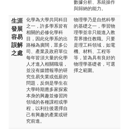
數據分析、系統操作
與歸納的能力。
化學為大學共同科目
物理學乃是自然科學
生涯
之一，許多學系皆有
的基礎之一，學習物
發展
相關的必修化學科
理學並非只能進入教
容易
目，因此化學系的出
育界擔任教職。只要
誤解
路極為廣闊，眾多公
是理工科領域，如電
司、產業及政府單位
機、材料、工程等
之處
每年皆須大量的化學
等，皆為具有良好的
人才進入相關職場，
物理學基礎者，可選
並沒有媒體報導的研
擇之範圍。
究生易失業或低薪的
問題，反倒是學生在
大學時期應多家探索
本身的興趣並修習跨
領域的各種課程或學
程，以利往後選擇自
己有興趣的產業或研
究前進。