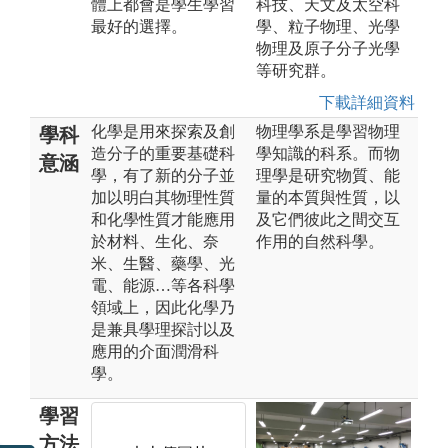
體上都會是學生學習
科技、天文及太空科
最好的選擇。
學、粒子物理、光學
物理及原子分子光學
等研究群。
下載詳細資料
化學是用來探索及創
物理學系是學習物理
學科
造分子的重要基礎科
學知識的科系。而物
意涵
學，有了新的分子並
理學是研究物質、能
加以明白其物理性質
量的本質與性質，以
和化學性質才能應用
及它們彼此之間交互
於材料、生化、奈
作用的自然科學。
米、生醫、藥學、光
電、能源…等各科學
領域上，因此化學乃
是兼具學理探討以及
應用的介面潤滑科
學。
學習
方法