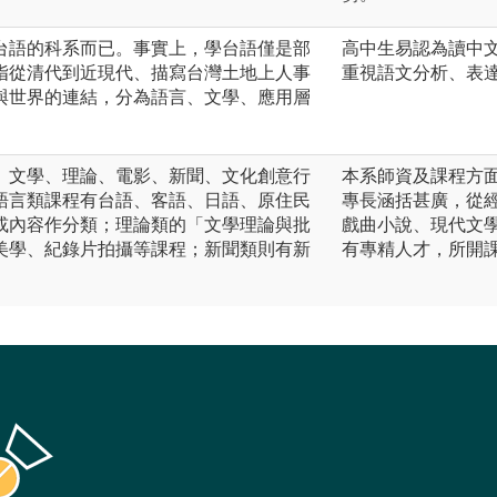
台語的科系而已。事實上，學台語僅是部
高中生易認為讀中
指從清代到近現代、描寫台灣土地上人事
重視語文分析、表
與世界的連結，分為語言、文學、應用層
、文學、理論、電影、新聞、文化創意行
本系師資及課程方
語言類課程有台語、客語、日語、原住民
專長涵括甚廣，從
或內容作分類；理論類的「文學理論與批
戲曲小說、現代文
美學、紀錄片拍攝等課程；新聞類則有新
有專精人才，所開