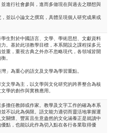
，並進行社會參與，進而多做現在與過去之聯想與
究，並以小論文之撰寫，具體呈現個人研究成果或
養學生對於中國語言、文學、學術思想、文獻資料
能力。基於此項教學目標，本系開設之課程採多元
階並重，重視古典之外亦不忽略現代，各領域皆開
均衡。
臺灣」為重心的語文及文學為學習重點。
華文文學為主，以文學與文化研究的跨界整合為核
文文學的創作與實務應用。
業多擔任教師或作家。教學及文字工作的確為本系
但並不以此為侷限。語文能力適切而靈活地掌握運
人文關懷、豐富且生意盎然的文化涵養正是就讀中
的優點，也能以此作為切入點在各行各業取得優