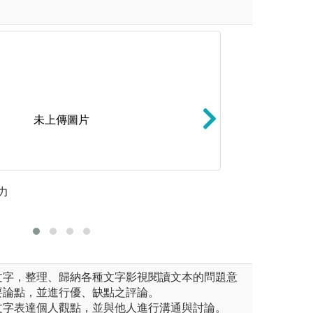
未上傳圖片
未上傳圖片
堂演練討論、觀賞演出、閱讀
力
田野調查：觀察人
溝通表達
式進行課程，根據授課內容輔
的語言互動。
文字，整理、歸納各種文字影視閱讀文本的問題意
要論點，並進行優、缺點之評論。
文字表達個人觀點，並與他人進行溝通與討論。