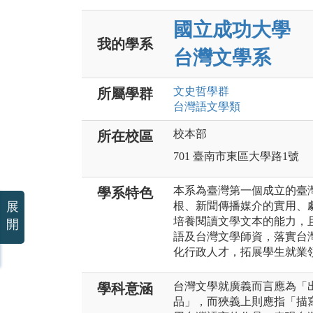
國立成功大學
我的學系
台灣文學系
文史哲
學群
所屬學群
台灣語文
學類
校本部
所在校區
701 臺南市東區大學路1號
本系為臺灣第一個成立的臺
學系特色
展
根、新聞傳播媒介的實用、
培養閱讀文學文本的能力，
開
語及台灣文學師資，落實台
化行政人才，拓展學生就業
台灣文學就廣義而言應為「
學科意涵
品」，而狹義上則應指「描