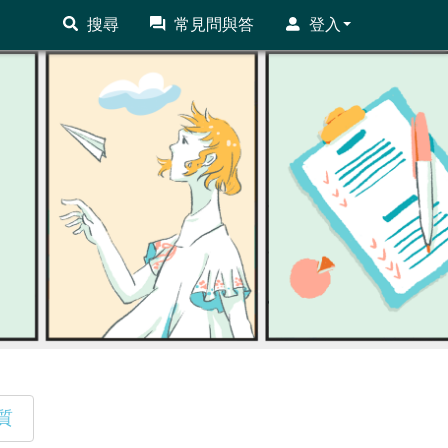
搜尋
常見問與答
登入
質