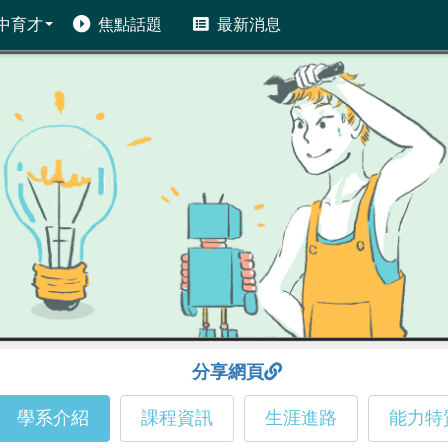
中育才
焦點話題
最新消息
分享網頁
學系介紹
課程資訊
生涯進路
能力特