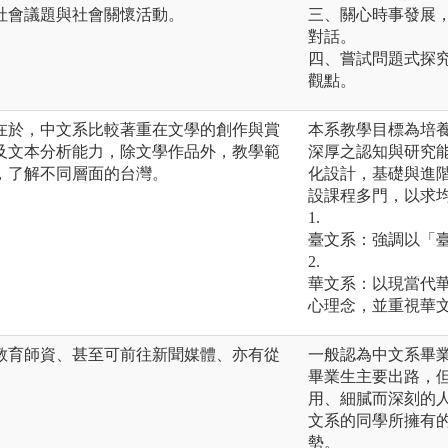
社會議題與社會關懷活動。
三、關心時事發展
對話。
四、嘗試問題式探
觀點。
在於，中文系比較著重在文學的創作與賞
本系教學目標為培
及文本分析能力，除文學作品外，教學範
深厚之認知與研究
，了解不同層面的台灣。
化設計，基礎與進
設課程多門，以求
1.
臺文系：強調以「
2.
華文系：以現當代
心理念，並重視華
教育師資、甚至可前往新聞媒體、亦有從
一般認為中文系畢
畢業生主要出路，
用、細膩而深刻的
文系的同學所擁有
勢。