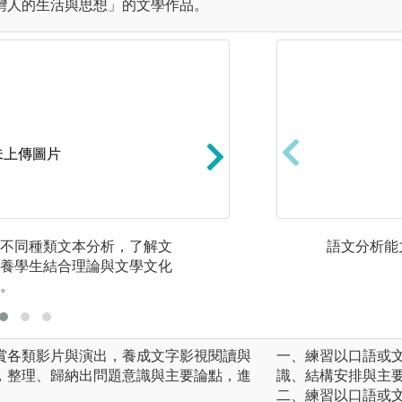
灣人的生活與思想」的文學作品。
未上傳圖片
不同種類文本分析，了解文
課堂演練：藉由課
語文分析能
養學生結合理論與文學文化
與分組討論報告方
。
以實作訓練。
賞各類影片與演出，養成文字影視閱讀與
一、練習以口語或
，整理、歸納出問題意識與主要論點，進
識、結構安排與主
二、練習以口語或