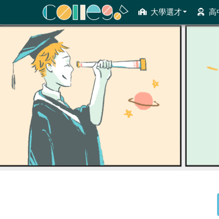
大學選才
高
ColleGo! 大學選才與高中育才輔助系統