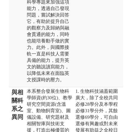
科學專題來加強這項
能力，透過自己發現
問題，嘗試解決回答
它，有助於提升自己
的觀察力及歸納與融
會貫通的能力，同時
也能培養動手做的實
力。此外，與國際接
軌一直是科技人需要
具備的能力，提升英
文的聽說讀寫能力，
以降低未來在面臨英
文授課時的壓力。
本系整合發展生物科
1. 生物科技涵蓋範圍
與相
學師資(約30位)、教學
廣大，除了全校共同
關科
研究空間資源(含溫
必修28學分及本學程
系之
室、動物飼育室)、圖
必修31學分外，其餘
異同
儀設備、研究題材及
選修69學分，可自由
相關智庫與技術支
選修有興趣或對未來
援，打造出極優質的
發展有助益之全校日