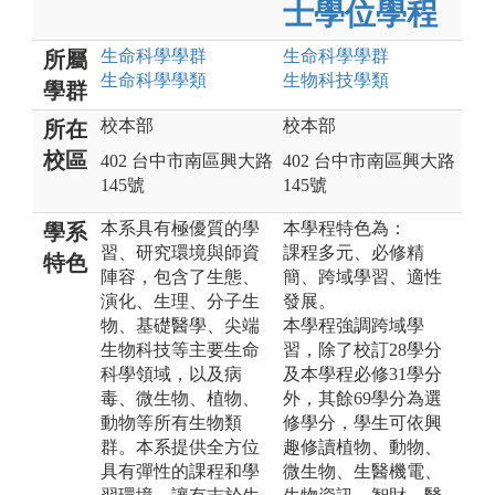
士學位學程
生命科學
學群
生命科學
學群
所屬
生命科學
學類
生物科技
學類
學群
校本部
校本部
所在
校區
402 台中市南區興大路
402 台中市南區興大路
145號
145號
本系具有極優質的學
本學程特色為：
學系
習、研究環境與師資
課程多元、必修精
特色
陣容，包含了生態、
簡、跨域學習、適性
演化、生理、分子生
發展。
物、基礎醫學、尖端
本學程強調跨域學
生物科技等主要生命
習，除了校訂28學分
科學領域，以及病
及本學程必修31學分
毒、微生物、植物、
外，其餘69學分為選
動物等所有生物類
修學分，學生可依興
群。本系提供全方位
趣修讀植物、動物、
具有彈性的課程和學
微生物、生醫機電、