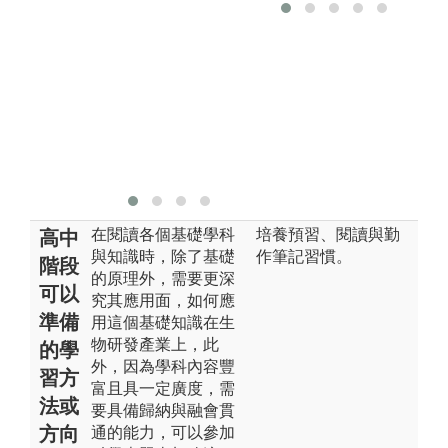
論
溝
養
習
程
圖
版
在閱讀各個基礎學科
培養預習、閱讀與勤
高中
與知識時，除了基礎
作筆記習慣。
階段
的原理外，需要更深
可以
究其應用面，如何應
準備
用這個基礎知識在生
物研發產業上，此
的學
外，因為學科內容豐
習方
富且具一定廣度，需
法或
要具備歸納與融會貫
方向
通的能力，可以參加