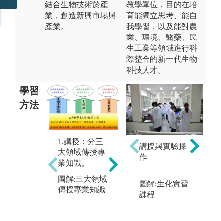
結合生物技術於產
教學單位，目的在培
業，創造新興市場與
育能獨立思考、能自
產業。
我學習，以及能對農
業、環境、醫藥、民
生工業等領域進行科
際整合的新一代生物
科技人才。
學習
方法
2.實驗：培養
實驗操作技
1.講授：分三
講授與實驗操
術。
大領域傳授專
3
作
業知識。
訓
圖解:實驗操作
及
技術
圖解:三大領域
圖解:生化實習
關
傳授專業知識
版權:拍攝者
課程
讀
演
能