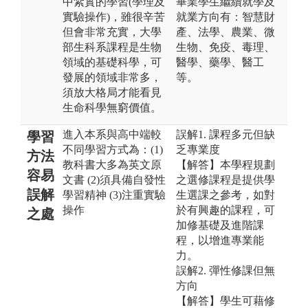
中紮實的學習(學理及
畢業學生繼續就學及
實驗操作)，雖很辛苦
就業方向有：智慧財
但會非常充實，大學
產、法學、農業、微
部生科系課程是生物
生物、免疫、毒理、
領域的基礎科學，可
醫學、藥學、醫工
發展的領域非常多，
等。
須放大格局才能看見
生命科學無窮價值。
進入本系與高中端較
誤解1. 課程多元但缺
學習
不同學習方式為：(1)
乏專業度
方法
教科書大多為英文原
【解答】本學程規劃
容易
文書 (2)須具備自發性
之選修課程是提供學
誤解
學習精神 (3)注重實驗
生選課之參考，如對
操作
於有興趣的課程，可
之處
加修基礎及進階課
程，以增進專業能
力。
誤解2. 彈性修課但無
方向
【解答】學生可藉修