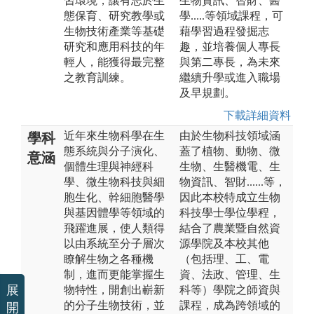
習環境，讓有志於生
生物資訊、智財、醫
態保育、研究教學或
學.....等領域課程，可
生物技術產業等基礎
藉學習過程發掘志
研究和應用科技的年
趣，並培養個人專長
輕人，能獲得最完整
與第二專長，為未來
之教育訓練。
繼續升學或進入職場
及早規劃。
下載詳細資料
近年來生物科學在生
由於生物科技領域涵
學科
態系統與分子演化、
蓋了植物、動物、微
意涵
個體生理與神經科
生物、生醫機電、生
學、微生物科技與細
物資訊、智財......等，
胞生化、幹細胞醫學
因此本校特成立生物
與基因體學等領域的
科技學士學位學程，
飛躍進展，使人類得
結合了農業暨自然資
以由系統至分子層次
源學院及本校其他
瞭解生物之各種機
（包括理、工、電
制，進而更能掌握生
資、法政、管理、生
展
物特性，開創出嶄新
科等）學院之師資與
的分子生物技術，並
課程，成為跨領域的
開