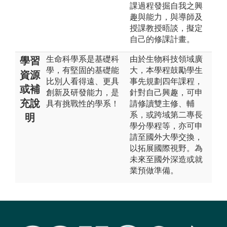
課過程發掘自我之興
趣與能力，與導師及
授課教授晤談，擬定
自己的修課計畫。
生命科學系是基礎科
由於生物科技領域廣
學習
學，有堅固的基礎能
大，本學程鼓勵學生
資源
比別人看得遠、更具
事先規劃四年課程，
或補
創新及研發能力，是
針對自己興趣，可申
充說
具有挑戰性的學系！
請修讀雙主修、輔
系，或跨域第二專長
明
學分學程等，亦可申
請至國外大學交換，
以拓展國際視野。為
未來至國外深造或就
業預做準備。