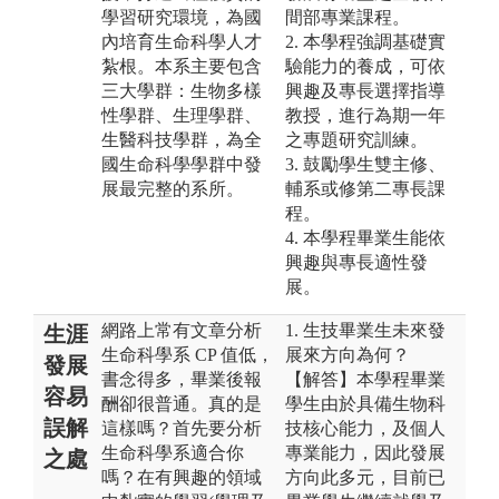
學習研究環境，為國
間部專業課程。
內培育生命科學人才
2. 本學程強調基礎實
紮根。本系主要包含
驗能力的養成，可依
三大學群：生物多樣
興趣及專長選擇指導
性學群、生理學群、
教授，進行為期一年
生醫科技學群，為全
之專題研究訓練。
國生命科學學群中發
3. 鼓勵學生雙主修、
展最完整的系所。
輔系或修第二專長課
程。
4. 本學程畢業生能依
興趣與專長適性發
展。
網路上常有文章分析
1. 生技畢業生未來發
生涯
生命科學系 CP 值低，
展來方向為何？
發展
書念得多，畢業後報
【解答】本學程畢業
容易
酬卻很普通。真的是
學生由於具備生物科
誤解
這樣嗎？首先要分析
技核心能力，及個人
生命科學系適合你
專業能力，因此發展
之處
嗎？在有興趣的領域
方向此多元，目前已