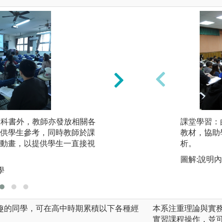
定教科書外，教師亦發放相關各
2.實習課實做-課
課堂學習：
供學生參考，同時教師於課
教材，協助
圖解:雞隻人工授精
動畫，以提供學生一直接視
析。
圖解:說明
學
趣的同學，可在高中時期累積以下各種經
本系注重理論與實
。
實習課程操作，並