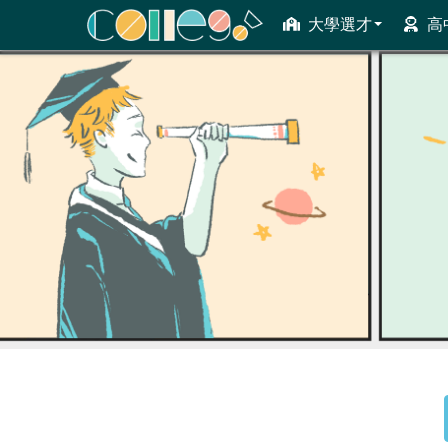
大學選才
高
ColleGo! 大學選才與高中育才輔助系統