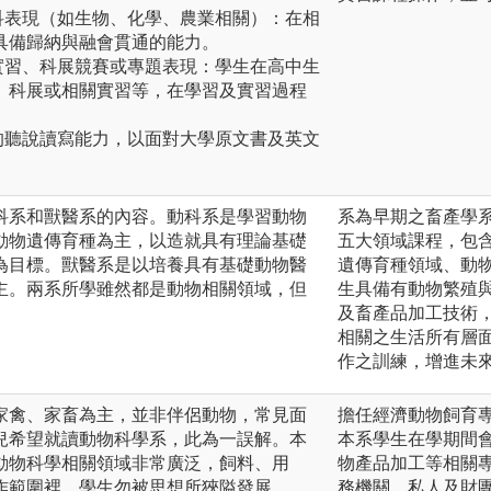
科表現（如生物、化學、農業相關）：在相
具備歸納與融會貫通的能力。
實習、科展競賽或專題表現：學生在高中生
、科展或相關實習等，在學習及實習過程
的聽說讀寫能力，以面對大學原文書及英文
科系和獸醫系的內容。動科系是學習動物
系為早期之畜產學
動物遺傳育種為主，以造就具有理論基礎
五大領域課程，包
為目標。獸醫系是以培養具有基礎動物醫
遺傳育種領域、動
主。兩系所學雖然都是動物相關領域，但
生具備有動物繁殖
及畜產品加工技術
相關之生活所有層
作之訓練，增進未
家禽、家畜為主，並非伴侶動物，常見面
擔任經濟動物飼育
兒希望就讀動物科學系，此為一誤解。本
本系學生在學期間
動物科學相關領域非常廣泛，飼料、用
物產品加工等相關
作範圍裡，學生勿被思想所狹隘發展。
務機關、私人及財