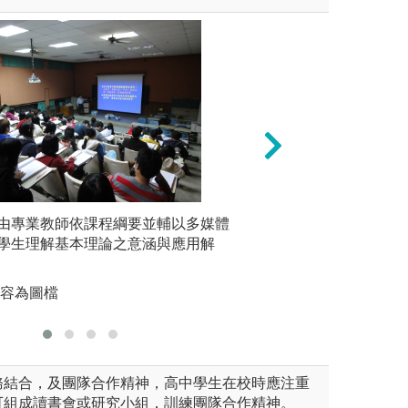
程內容相關的演練或實習操作
由專業教師依課程綱要並輔以多媒體
3.企業或研究單位
分組學習
學生理解基本理論之意涵與應用解
論，執行
(動物生產實習)
圖解:暑期實習-
習團隊合
內容為圖檔
務結合，及團隊合作精神，高中學生在校時應注重
可組成讀書會或研究小組，訓練團隊合作精神。