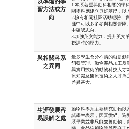
以準備的學
1.本系著重與動科相關的學
習方法或方
關學科應建立良好基礎，以
向
2.擁有相關社團活動經驗、
涯中可以多多參與相關營隊
中確認志向。
3.加強英文能力：提升英文
授課時的壓力。
最多學生會分不清的就是動
與相關科系
飼養管理、動物產品加工及
之異同
與實用技術的動物科技人才
療知識及醫療技術之人才為
差異甚大。
動物科學系主要研究動物以
生涯發展容
試學生表示，因喜愛貓、狗
易誤解之處
系畢業並非只能去養動物，
藥、食品添加物等等都在工