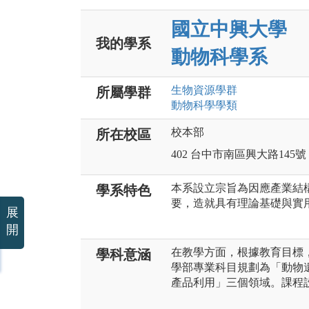
國立中興大學
我的學系
動物科學系
生物資源
學群
所屬學群
動物科學
學類
校本部
所在校區
402 台中市南區興大路145號
本系設立宗旨為因應產業結
學系特色
要，造就具有理論基礎與實
展
開
在教學方面，根據教育目標
學科意涵
學部專業科目規劃為「動物
產品利用」三個領域。課程