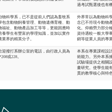
過考試甄選後也有
為動物科學系，已不是從前人們認為畜牧系
外界常以為動物科
學包含動物飼養管理、動物遺傳育種、動
念已不符現今動物
物福祉、動物產品加工等等，更能因應時
化。仰賴勞力部分
培養學生有豐富的學理知識，並加以實作
資待遇較一般大學
農業界的精英分子。
銷等從業人員的專
歡迎撥打系辦公室的電話，由行政人員為
本系在專業課程設
*208或228。
術能力。另外本系
試驗場提供之相關
畫研究。使學生能
貫的教學核心與特