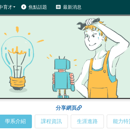
中育才
焦點話題
最新消息
分享網頁
學系介紹
課程資訊
生涯進路
能力特