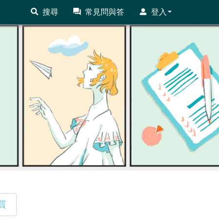
搜尋
常見問與答
登入
質