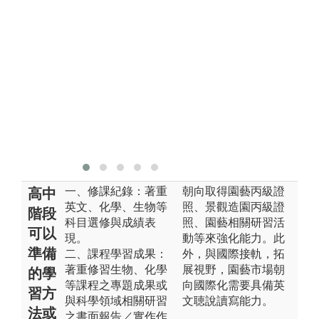
習
組
們
自
效
所
圖
關
報
一、修課紀錄：著重
朝向取得園藝丙級證
高中
英文、化學、生物等
照、景觀造園丙級證
階段
科目選修與成績表
照、園藝相關研習活
可以
現。
動等來強化能力。此
準備
二、課程學習成果：
外，與國際接軌，拓
著重修習生物、化學
展視野，園藝市場朝
的學
等課程之專題成果或
向國際化需要具備英
習方
與科學領域相關研習
文聴說讀寫能力。
法或
之書面報告／實作作