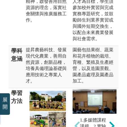
精神，啟發善用自然
人才為目標，學生須
資源的理念，落實社
參加校外實習與完成
會關懷與推廣服務工
實務專題研究，並鼓
作。
勵師生到業界實習或
與國外短期交換生，
以配合未來農業發展
與社會需求。
提昇農藝科技、發展
園藝包括果樹、蔬菜
學科
現代化農業，善用自
和花卉植物的栽培、
意涵
然資源，創新品種，
育種、繁殖及生產經
培養具備理論基礎與
營，以及造園景觀、
應用技術之專業人
園產品處理及園產品
才。
加工。
學習
展
方法
開
1.多媒體課程
講授、2.實驗