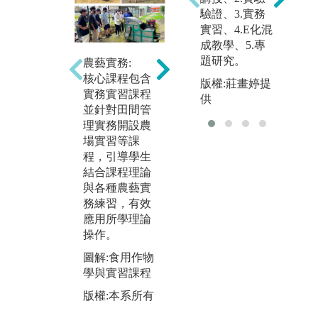
驗證、3.實務
實習、4.E化混
成教學、5.專
題研究。
農藝實務:
專題實作：全
生
核心課程包含
國製茶比賽-術
驗
版權:莊畫婷提
實務實習課程
科之團隊合作
應
供
並針對田間管
作
圖解:茶作學、
理實務開設農
良
製茶學、團隊
場實習等課
畫
合作
程，引導學生
據
結合課程理論
能
與各種農藝實
生
務練習，有效
驗
應用所學理論
在
操作。
品
項
圖解:食用作物
能
學與實習課程
研
版權:本系所有
透