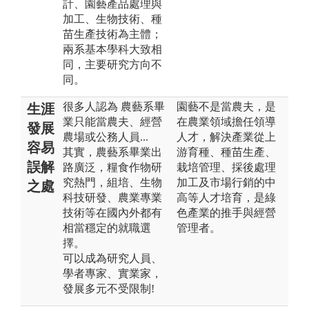
計、園藝產品處理與
加工、生物技術、種
苗生產技術為主體；
兩系基本學科大致相
同，主要研究方向不
同。
很多人認為 農藝系畢
園藝不是當農夫，是
生涯
業只能當農夫、經營
在農業領域擔任領導
發展
農場或公務人員...
人才，解決產業從上
容易
其實，農藝系畢業出
游育種、種苗生產、
誤解
路廣泛，糧食作物研
栽培管理、採後處理
究熱門，組培、生物
加工及市場行銷的中
之處
科技研發、農業專業
高等人才培育，是綠
技術等在國內外都有
色產業的推手與經營
相當穩定的就職選
管理者。
擇。
可以成為研究人員、
學者專家、實業家，
發展多元不受限制!