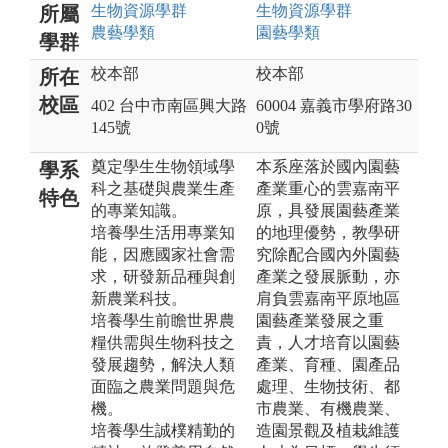
生物資源
學群
生物資源
學群
所屬
農藝
學類
園藝
學類
學群
校本部
校本部
所在
校區
402 台中市南區興大路
60004 嘉義市學府路30
145號
0號
奠定學生生物領域學
本系座落於國內園藝
學系
科之基礎與農業生產
產業重心的雲嘉南平
特色
的專業知識。
原，具發展園藝產業
培養學生活用專業知
的地理優勢，教學研
能，因應國家社會需
究除配合國內外園藝
求，研發新品種與創
產業之發展脈動，亦
新農業科技。
肩負雲嘉南平原地區
培養學生前瞻世界農
園藝產業發展之重
糧供需與生物科技之
責，人才培育以園藝
發展趨勢，解決人類
產業、育種、園產品
面臨之農業問題與危
處理、生物技術、都
機。
市農業、有機農業、
培養學生誠樸精勤的
造園景觀及植栽維護