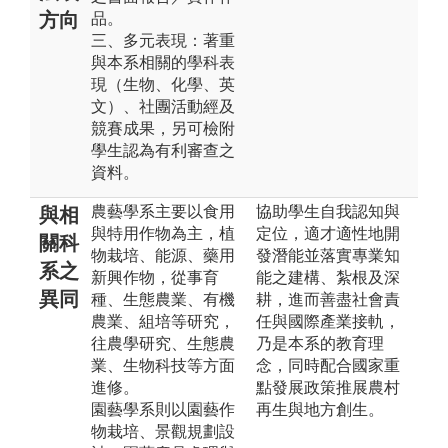
方向
品。
三、多元表現：著重
與本系相關的學科表
現（生物、化學、英
文）、社團活動經及
競賽成果，另可檢附
學生認為有利審查之
資料。
農藝學系主要以食用
協助學生自我認知與
與相
與特用作物為主，植
定位，適才適性地開
關科
物栽培、能源、藥用
發潛能並落實專業知
系之
新興作物，從事育
能之建構、紮根及深
異同
種、生態農業、有機
耕，進而善盡社會責
農業、組培等研究，
任與國際產業接軌，
往農學研究、生態農
乃是本系的教育理
業、生物科技等方面
念，同時配合國家重
進修。
點發展政策推展農村
園藝學系則以園藝作
再生與地方創生。
物栽培、景觀規劃設