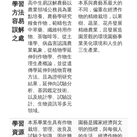
高中生易誤解農藝以
本系與農藝系最大的
學習
農業領域公務員為重
不同，偏重在經濟作
方法
點培養。農藝學研究
物的精緻栽培，以果
容易
糧食作物，範疇包含
樹、蔬菜、花卉發展
誤解
中草藥、纖維特用作
精緻農業，且發展造
物、茶咖啡等。從土
園景觀的環境園藝事
之處
壤學、病蟲害認識農
業美化環境和人生的
業氣象，從植物學延
三生產業。
伸到作物學、作物生
理生產概論，並從遺
傳學延伸到植物育種
方法。且為證明研究
結果，延伸向試驗分
析、基因鑑定技術、
以及統計學、試驗設
計、生物資訊等多元
領域。
本系畢業生具有作物
園藝是國家經濟與文
學習
栽培、管理、改良及
明的指標，與每個人
資源
試驗之知識，因此幾
的生活、經濟作物的