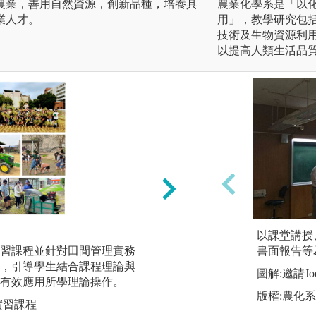
農業，善用自然資源，創新品種，培養具
農業化學系是「以
業人才。
用」，教學研究包
技術及生物資源利
以提高人類生活品
專題實作：全國製
以課堂講授
習課程並針對田間管理實務
書面報告等
圖解:茶作學、製
，引導學生結合課程理論與
圖解:邀請Joel
有效應用所學理論操作。
版權:農化
實習課程