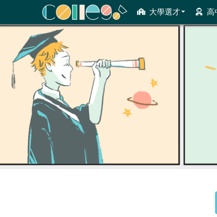
大學選才
高
ColleGo! 大學選才與高中育才輔助系統