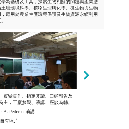
化學為基礎及工具，探索生物相關的問題與產業應
括土壤環境科學、植物生理與化學、微生物與生物
用，應用於農業生產環境保護及生物資源永續利用
質。
茶比賽-術科之團隊合作
、實驗實作、指定閱讀、口頭報告及
生物統計與試驗設
實驗操作
為主，工廠參觀、演講、座談為輔。
礎在於良好的試驗
分析是本
茶學、團隊合作
能夠妥善運用生物
知識，亦
 A. Pedersen演講
管理、品種育成及
實驗室、
系自有照片
研究目標。
等工作領