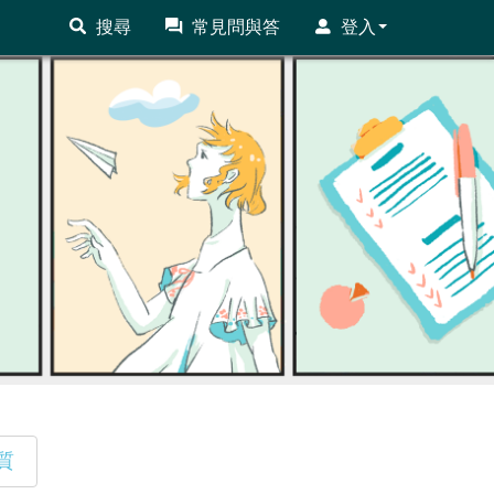
搜尋
常見問與答
登入
質