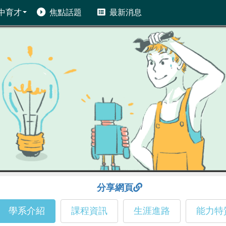
中育才
焦點話題
最新消息
分享網頁
學系介紹
課程資訊
生涯進路
能力特