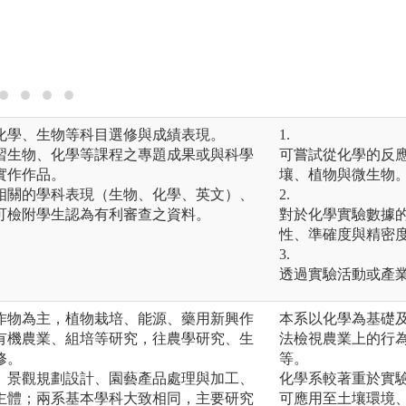
化學、生物等科目選修與成績表現。
1.
習生物、化學等課程之專題成果或與科學
可嘗試從化學的反
實作作品。
壤、植物與微生物
相關的學科表現（生物、化學、英文）、
2.
可檢附學生認為有利審查之資料。
對於化學實驗數據
性、準確度與精密
3.
透過實驗活動或產
作物為主，植物栽培、能源、藥用新興作
本系以化學為基礎
有機農業、組培等研究，往農學研究、生
法檢視農業上的行
修。
等。
、景觀規劃設計、園藝產品處理與加工、
化學系較著重於實
主體；兩系基本學科大致相同，主要研究
可應用至土壤環境