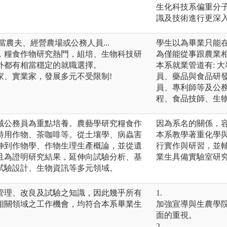
生化科技系偏重分
識及技術進行更深
當農夫、經營農場或公務人員...
學生以為畢業只能
，糧食作物研究熱門，組培、生物科技研
為僅能從事跟農業
外都有相當穩定的就職選擇。
本系就業管道有: 
家、實業家，發展多元不受限制!
員、藥品與食品研
員、專利師等及公
程、食品技師、生
域公務員為重點培養。農藝學研究糧食作
因為系名的關係，
特用作物、茶咖啡等。從土壤學、病蟲害
本系教學著重化學
伸到作物學、作物生理生產概論，並從遺
行實作與研習，並
且為證明研究結果，延伸向試驗分析、基
業生具備實驗室研
試驗設計、生物資訊等多元領域。
管理、改良及試驗之知識，因此幾乎所有
1.
相關領域之工作機會，均符合本系畢業生
加強宣導與生農學
面的重視。
2.