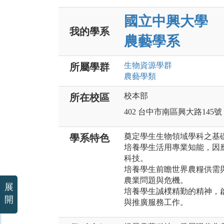
國立中興大學
我的學系
農藝學系
生物資源
學群
所屬學群
農藝
學類
校本部
所在校區
402 台中市南區興大路145號
奠定學生生物領域學科之基
學系特色
培養學生活用專業知能，因
科技。
培養學生前瞻世界農糧供需
農業問題與危機。
展
培養學生誠樸精勤的精神，
開
與推廣服務工作。