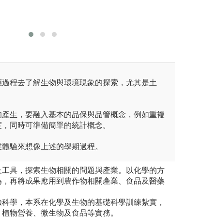
圖解:食品
透過合作學習，學
版權:農化
享各自的成果，有
圖解:回歸與相關
應過程去了解生物與環境現象的探索，尤其是土
。
的產生，要融入基本的品保與品管概念，例如重複
度，同時可準備簡單的統計概念。
業體驗來想像上述的學期過程。
及工具，探索生物相關的問題與產業。以化學的方
為，再將成果應用到農作物相關產業、食品及醫藥
驗科學，本系在化學及生物的基礎科學訓練紮實，
、植物營養、微生物及食品等實務。