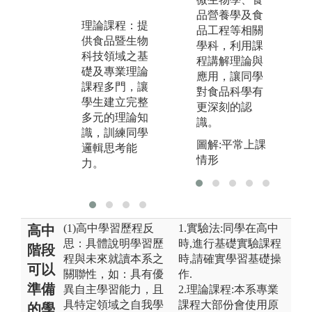
課，讓學生在
蒐
品營養學及食
理論知識的獲
解
理論課程：提
品工程等相關
得之外，搭配
力
供食品暨生物
學科，利用課
實習課的操作
科技領域之基
圖
程講解理論與
及實務演練，
礎及專業理論
及
應用，讓同學
讓學生的學習
課程多門，讓
對食品科學有
更加深刻，訓
學生建立完整
更深刻的認
練同學理論與
多元的理論知
識。
實務結合的能
識，訓練同學
力。
圖解:平常上課
邏輯思考能
情形
力。
圖解:實驗課程
操作情形
(1)高中學習歷程反
1.實驗法:同學在高中
高中
思：具體說明學習歷
時,進行基礎實驗課程
階段
程與未來就讀本系之
時,請確實學習基礎操
可以
關聯性，如：具有優
作.
準備
異自主學習能力，且
2.理論課程:本系專業
具特定領域之自我學
課程大部份會使用原
的學