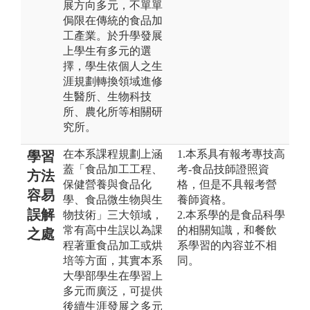
展方向多元，不單單
侷限在傳統的食品加
工產業。於升學發展
上學生有多元的選
擇，學生依個人之生
涯規劃轉換領域進修
生醫所、生物科技
所、農化所等相關研
究所。
在本系課程規劃上涵
1.本系具有報考專技高
學習
蓋「食品加工工程、
考-食品技師證照資
方法
保健營養與食品化
格，但是不具報考營
容易
學、食品微生物與生
養師資格。
誤解
物技術」三大領域，
2.本系學的是食品科學
常有高中生誤以為課
的相關知識，和餐飲
之處
程著重食品加工或烘
系學習的內容並不相
培等方面，其實本系
同。
大學部學生在學習上
多元而廣泛，可提供
後續生涯發展之多元