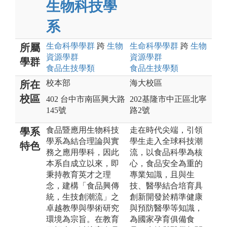
生物科技學
系
生命科學
學群
跨
生物
生命科學
學群
跨
生物
所屬
資源
學群
資源
學群
學群
食品生技
學類
食品生技
學類
校本部
海大校區
所在
校區
402 台中市南區興大路
202基隆市中正區北寧
145號
路2號
食品暨應用生物科技
走在時代尖端，引領
學系
學系為結合理論與實
學生走入全球科技潮
特色
務之應用學科，因此
流，以食品科學為核
本系自成立以來，即
心，食品安全為重的
秉持教育英才之理
專業知識，且與生
念，建構「食品興傳
技、醫學結合培育具
統，生技創潮流」之
創新開發於精準健康
卓越教學與學術研究
與預防醫學等知識，
環境為宗旨。在教育
為國家孕育俱備食