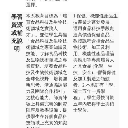
選擇。
本系教育目標為「培
1.保健、機能性產品生
學習
育食品科技及生物技
技產業之蓬勃發展，
資源
術領域之實務人
運用食品科技手段創
或補
才」。並使學生具備
造高價值保健食品，
充說
「食品科技及生物技
教授課程含括食品生
術領域之專業知識及
物技術、加工及利
明
技能、了解食品科技
用、機能性產品理論
及生物技術領域之專
與應用等專業培育人
業實務、培養食品科
才具食品 (化學、生
技及生物技術領域之
技、安全)、營養保健
全球化視野、培養邏
及加工製造之領航
輯思考、溝通協調能
者。2.本系訂有「學、
力及團隊合作精神」
碩士五年一貫學
之核心能力。師資陣
程」，學生最快可於
容上具備完善的師資
五年內取得學士與碩
陣容及教學設備，提
士學位。
供學生在各個食品科
技領域上充實的知識