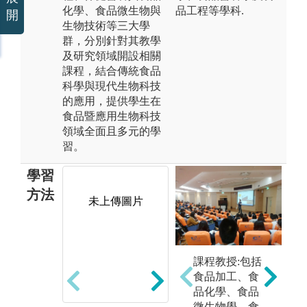
化學、食品微生物與
品工程等學科.
開
生物技術等三大學
群，分別針對其教學
及研究領域開設相關
課程，結合傳統食品
科學與現代生物科技
的應用，提供學生在
食品暨應用生物科技
領域全面且多元的學
習。
學習
方法
未上傳圖片
實驗法：本系
專
課程教授:包括
許多必選修之
過
食品加工、食
專業課程均有
分
品化學、食品
安排實習(驗)
式
微生物學、食