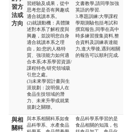
習經驗及成果，從中
文書教學,請同學加強
習方
思考您是否有興趣或
英語的學習.
法或
適合就讀本系。
3.專題訓練:大學課程
方向
(2)就讀動機：具體陳
學期測驗包括考試和
述對本系了解程度與
撰寫報告,同學在高中
興趣，並說明您自身
時多練習搜集資料,整
適合就讀本系之理
合資料及訓練表達能
由，如:您的人格特
力,進大學後,遇到相關
質、強項能力如何適
的報告可以順利完成.
合本系;本系學習資源/
課程特色/研究領域吸
引您之處。
(3)未來學習計畫與生
涯規劃：說明個人在
食品生技領域的潛
力、未來升學或就業
規劃之關聯。
與本系相關科系如食
食品科學系學習的是
與相
品科學系、水產食品
食品相關的知識，包
關科
科學系、食品營養學
括食品加工、食品化