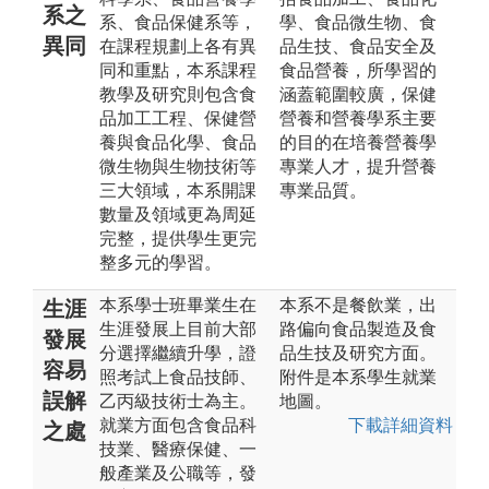
系之
系、食品保健系等，
學、食品微生物、食
異同
在課程規劃上各有異
品生技、食品安全及
同和重點，本系課程
食品營養，所學習的
教學及研究則包含食
涵蓋範圍較廣，保健
品加工工程、保健營
營養和營養學系主要
養與食品化學、食品
的目的在培養營養學
微生物與生物技術等
專業人才，提升營養
三大領域，本系開課
專業品質。
數量及領域更為周延
完整，提供學生更完
整多元的學習。
本系學士班畢業生在
本系不是餐飲業，出
生涯
生涯發展上目前大部
路偏向食品製造及食
發展
分選擇繼續升學，證
品生技及研究方面。
容易
照考試上食品技師、
附件是本系學生就業
誤解
乙丙級技術士為主。
地圖。
就業方面包含食品科
下載詳細資料
之處
技業、醫療保健、一
般產業及公職等，發