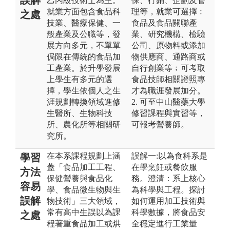
乙丙級技術士為主。
保、行銷、企劃及管
就業方面包含食品科
理等，就業可選擇﹕
之處
技業、醫療保健、一
食品及食品關聯產
般產業及公職等，發
業、研究機構、檢驗
展方向多元，不單單
公司、原物料或添加
侷限在傳統的食品加
物供應商、通路商或
工產業。於升學發展
自行創業等﹔可考取
上學生有多元的選
食品技師相關證照專
擇，學生依個人之生
才為職涯發展加分。
涯規劃轉換領域進修
2. 可至中山醫藥大學
生醫所、生物科技
修習課程與實習等，
所、農化所等相關研
可報考營養師。
究所。
在本系課程規劃上涵
誤解一:以為食科系是
學習
蓋「食品加工工程、
在學烹飪或餐飲服
方法
保健營養與食品化
務。澄清：系上核心
容易
學、食品微生物與生
為科學與工程。探討
誤解
物技術」三大領域，
如何運用加工技術與
常有高中生誤以為課
科學數據，將食品安
之處
程著重食品加工或烘
全穩定進行工業量