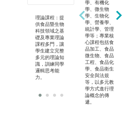
安排實習(驗)
學、有機化
式
課，讓學生在
學、微生物
蒐
理論知識的獲
學、生物化
解
理論課程：提
得之外，搭配
學、營養學、
力
供食品暨生物
實習課的操作
統計學、管理
科技領域之基
圖
及實務演練，
學等；專業核
礎及專業理論
及
讓學生的學習
心課程包括食
課程多門，讓
更加深刻，訓
品加工、食品
學生建立完整
練同學理論與
微生物、食品
多元的理論知
實務結合的能
工程、食品化
識，訓練同學
力。
學、食品衛生
邏輯思考能
安全與法規
力。
圖解:實驗課程
等，以多元教
操作情形
學方式進行理
論概念的傳
遞。