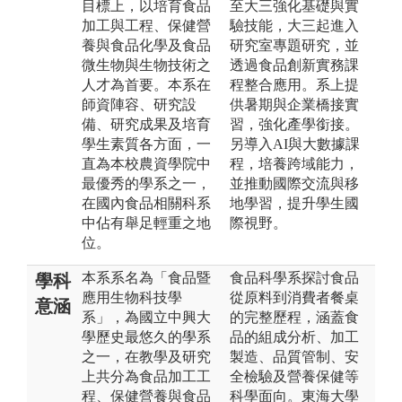
目標上，以培育食品
至大三強化基礎與實
加工與工程、保健營
驗技能，大三起進入
養與食品化學及食品
研究室專題研究，並
微生物與生物技術之
透過食品創新實務課
人才為首要。本系在
程整合應用。系上提
師資陣容、研究設
供暑期與企業橋接實
備、研究成果及培育
習，強化產學銜接。
學生素質各方面，一
另導入AI與大數據課
直為本校農資學院中
程，培養跨域能力，
最優秀的學系之一，
並推動國際交流與移
在國內食品相關科系
地學習，提升學生國
中佔有舉足輕重之地
際視野。
位。
本系系名為「食品暨
食品科學系探討食品
學科
應用生物科技學
從原料到消費者餐桌
意涵
系」，為國立中興大
的完整歷程，涵蓋食
學歷史最悠久的學系
品的組成分析、加工
之一，在教學及研究
製造、品質管制、安
上共分為食品加工工
全檢驗及營養保健等
程、保健營養與食品
科學面向。東海大學