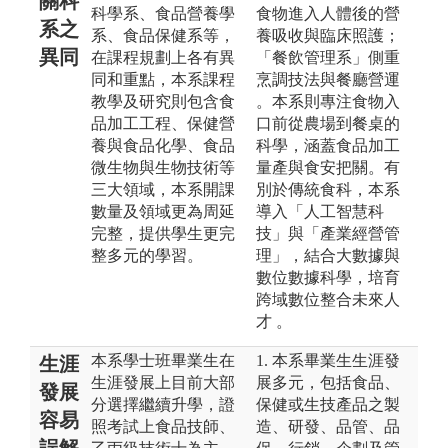
關科
科學系、食品營養學
食物進入人體後的營
系之
系、食品保健系等，
養吸收與臨床照護；
異同
在課程規劃上各有異
「餐飲管理系」側重
同和重點，本系課程
烹調技法與餐廳營運
教學及研究則包含食
。本系則專注食物入
品加工工程、保健營
口前從農場到餐桌的
養與食品化學、食品
科學，涵蓋食品加工
微生物與生物技術等
量產與食安把關。有
三大領域，本系開課
別於傳統食科，本系
數量及領域更為周延
導入「人工智慧科
完整，提供學生更完
技」與「產業經營管
整多元的學習。
理」，結合大數據與
數位數據科學，培育
跨域數位整合未來人
才 。
本系學士班畢業生在
1. 本系畢業生生涯發
生涯
生涯發展上目前大部
展多元，包括食品、
發展
分選擇繼續升學，證
保健或生技產品之製
容易
照考試上食品技師、
造、研發、品管、品
誤解