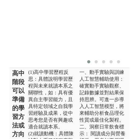
(1)高中學習歷程反
一、動手實驗與訓練
高中
思：具體說明學習歷
人工智慧輔助使用：
階段
程與未來就讀本系之
確實動手實驗觀察、
可以
關聯性，如：具有優
記錄數據並對結果保
準備
異自主學習能力，且
持思辨。可進一步導
具特定領域之自我學
入人工智慧模型，將
的學
習經驗及成果，從中
來輔助分析食品理化
習方
思考您是否有興趣或
性質或最佳化製程。
法或
適合就讀本系。
二、洞察日常飲食標
方向
(2)就讀動機：具體陳
示： 閱讀成分與營養