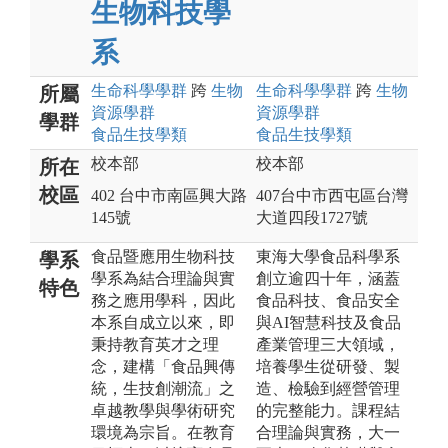
生物科技學
系
生命科學
學群
跨
生物
生命科學
學群
跨
生物
所屬
資源
學群
資源
學群
學群
食品生技
學類
食品生技
學類
校本部
校本部
所在
校區
402 台中市南區興大路
407台中市西屯區台灣
145號
大道四段1727號
食品暨應用生物科技
東海大學食品科學系
學系
學系為結合理論與實
創立逾四十年，涵蓋
特色
務之應用學科，因此
食品科技、食品安全
本系自成立以來，即
與AI智慧科技及食品
秉持教育英才之理
產業管理三大領域，
念，建構「食品興傳
培養學生從研發、製
統，生技創潮流」之
造、檢驗到經營管理
卓越教學與學術研究
的完整能力。課程結
環境為宗旨。在教育
合理論與實務，大一