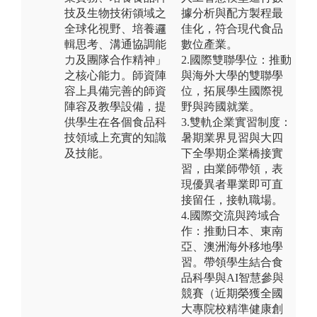
技及生物技術領域之
據分析與配方製程最
全球化視野、培養邏
佳化，符合現代食品
輯思考、溝通協調能
數位產業。
力及團隊合作精神」
2.國際雙聯學位：推動
之核心能力。師資陣
與海外大學的雙聯學
容上具備完善的師資
位，拓展學生國際視
陣容及教學設備，提
野與跨國就業。
供學生在各個食品科
3.雙軌企業實習制度：
技領域上充實的知識
暑期業界見習與大四
及技能。
下全學期企業橋接實
習，由業師帶領，表
現優異者畢業即可直
接留任，接軌職場。
4.國際交流與跨域合
作：推動日本、東南
亞、澳洲海外移地學
習。帶領學生結合食
品科學與AI智慧參與
競賽（近期榮獲全國
大專院校精準健康創