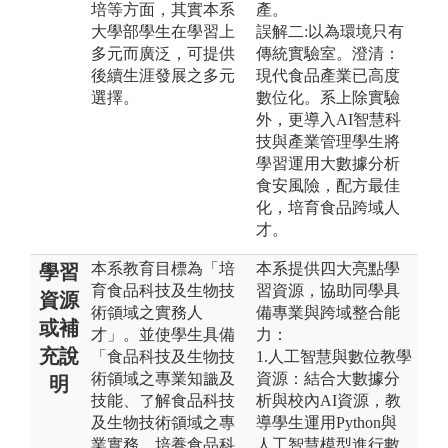
培等方面，其實本系
產。
大學部學生在學習上
誤解二:以為環境只有
多元而廣泛，可提供
傳統實驗室。澄清：
後續生涯發展之多元
現代食品產業已高度
選擇。
數位化。系上除實驗
外，更導入AI智慧科
技與產業管理學生將
學習運用大數據分析
食安風險，配方最佳
化，培育食品跨域人
才。
本系教育目標為「培
本系提供四大亮點學
學習
育食品科技及生物技
習資源，協助同學具
資源
術領域之實務人
備專業與跨域整合能
或補
才」。並使學生具備
力：
充說
「食品科技及生物技
1.人工智慧與數位教學
術領域之專業知識及
資源：結合大數據分
明
技能、了解食品科技
析與校內AI資源，教
及生物技術領域之專
導學生運用Python與
業實務、培養食品科
人工智慧模型進行數