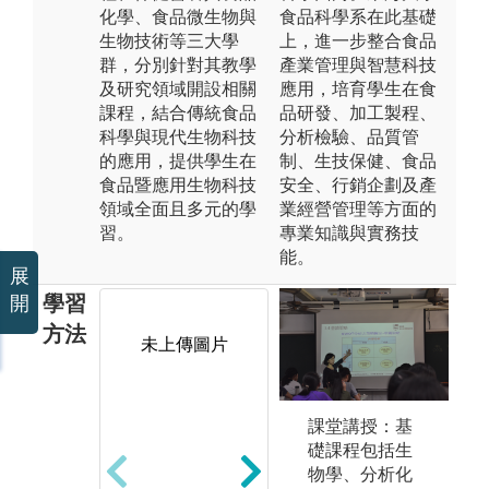
化學、食品微生物與
食品科學系在此基礎
生物技術等三大學
上，進一步整合食品
群，分別針對其教學
產業管理與智慧科技
及研究領域開設相關
應用，培育學生在食
課程，結合傳統食品
品研發、加工製程、
科學與現代生物科技
分析檢驗、品質管
的應用，提供學生在
制、生技保健、食品
食品暨應用生物科技
安全、行銷企劃及產
領域全面且多元的學
業經營管理等方面的
習。
專業知識與實務技
能。
展
學習
開
方法
未上傳圖片
實驗法：本系
課堂講授：基
專
許多必選修之
礎課程包括生
過
專業課程均有
物學、分析化
分