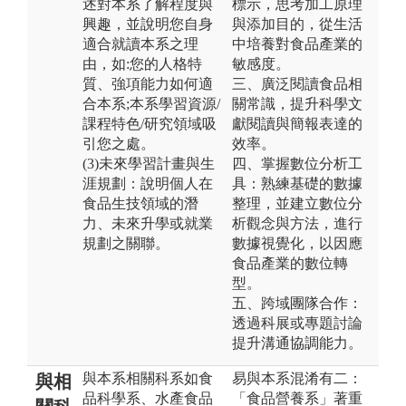
述對本系了解程度與
標示，思考加工原理
興趣，並說明您自身
與添加目的，從生活
適合就讀本系之理
中培養對食品產業的
由，如:您的人格特
敏感度。
質、強項能力如何適
三、廣泛閱讀食品相
合本系;本系學習資源/
關常識，提升科學文
課程特色/研究領域吸
獻閱讀與簡報表達的
引您之處。
效率。
(3)未來學習計畫與生
四、掌握數位分析工
涯規劃：說明個人在
具：熟練基礎的數據
食品生技領域的潛
整理，並建立數位分
力、未來升學或就業
析觀念與方法，進行
規劃之關聯。
數據視覺化，以因應
食品產業的數位轉
型。
五、跨域團隊合作：
透過科展或專題討論
提升溝通協調能力。
與本系相關科系如食
易與本系混淆有二：
與相
品科學系、水產食品
「食品營養系」著重