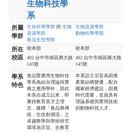
生物科技學
系
生命科學
學群
跨
生物
生物資源
學群
所屬
資源
學群
動物科學
學類
學群
食品生技
學類
校本部
校本部
所在
校區
402 台中市南區興大路
402 台中市南區興大路
145號
145號
食品暨應用生物科技
本系設立宗旨為因應
學系
學系為結合理論與實
產業結構變遷，配合
特色
務之應用學科，因此
國家經濟建設，因應
本系自成立以來，即
時代需要，造就具有
秉持教育英才之理
理論基礎與實用技術
念，建構「食品興傳
的動物科技人才。
統，生技創潮流」之
卓越教學與學術研究
環境為宗旨。在教育