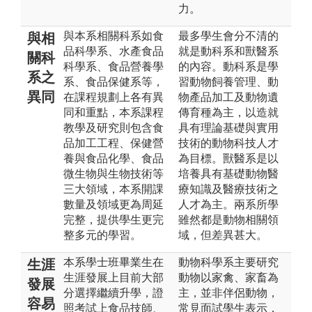
力。
與本系相關科系如食
最多學生會分不清的
與相
品科學系、水產食品
就是動科系和獸醫系
關科
科學系、食品營養學
的內容。動科系是學
系之
系、食品保健系等，
習動物飼養管理、動
異同
在課程規劃上各有異
物產品加工及動物遺
同和重點，本系課程
傳育種為主，以造就
教學及研究則包含食
具有理論基礎與實用
品加工工程、保健營
技術的動物科技人才
養與食品化學、食品
為目標。獸醫系是以
微生物與生物技術等
培養具有基礎動物醫
三大領域，本系開課
療知識及醫療技術之
數量及領域更為周延
人才為主。兩系所學
完整，提供學生更完
雖然都是動物相關領
整多元的學習。
域，但差異甚大。
本系學士班畢業生在
動物科學系主要研究
生涯
生涯發展上目前大部
動物以家禽、家畜為
發展
分選擇繼續升學，證
主，並非伴侶動物，
容易
照考試上食品技師、
常見面試學生表示，