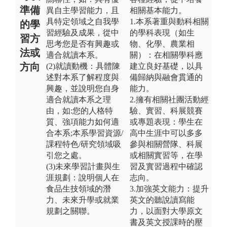
準備
異自主學習能力，且
相關基本能力。
具特定領域之自我學
1.本系著重與動科相關
的學
習經驗及成果，從中
的學科表現（如生
習方
思考您是否有興趣或
物、化學、農業相
法或
適合就讀本系。
關）：在相關學科應
方向
(2)就讀動機：具體陳
建立良好基礎，以具
述對本系了解程度與
備歸納與融會貫通的
興趣，並說明您自身
能力。
適合就讀本系之理
2.擁有相關社團活動經
由，如:您的人格特
驗、實習、科展競賽
質、強項能力如何適
或專題表現：學生在
合本系;本系學習資源/
高中生涯中可以多多
課程特色/研究領域吸
參與相關營隊、科展
引您之處。
或相關實習等，在學
(3)未來學習計畫與生
習及實習過程中確認
涯規劃：說明個人在
志向。
食品生技領域的潛
3.加強英文能力：提升
力、未來升學或就業
英文的聽說讀寫能
規劃之關聯。
力，以面對大學原文
書及英文授課時的壓