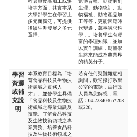
程著重食品加工或烘
遺傳育種、動物解剖
培等方面，其實本系
生理、動物統計、動
大學部學生在學習上
物福祉、動物產品加
多元而廣泛，可提供
工等等，更能因應時
後續生涯發展之多元
代變遷，萬事講求科
選擇。
學，。培養學生有豐
富的學理知識，並加
以實作訓練，期望學
生將來能成為農業界
的精英分子。
本系教育目標為「培
若有任何疑難雜症相
學習
育食品科技及生物技
詢問，歡迎撥打系辦
資源
術領域之實務人
公室的電話，由行政
或補
才」。並使學生具備
人員為您解惑，電
充說
「食品科技及生物技
話：04-22840365*208
術領域之專業知識及
或228。
明
技能、了解食品科技
及生物技術領域之專
業實務、培養食品科
技及生物技術領域之