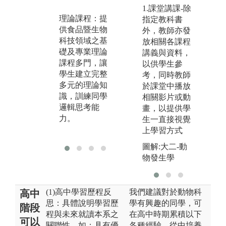
課，讓學生在
蒐
1.課堂講課-除
理論知識的獲
解
理論課程：提
指定教科書
得之外，搭配
力
供食品暨生物
外，教師亦發
實習課的操作
科技領域之基
放相關各課程
圖
及實務演練，
礎及專業理論
講義與資料，
及
讓學生的學習
課程多門，讓
以供學生參
更加深刻，訓
學生建立完整
考，同時教師
練同學理論與
多元的理論知
於課堂中播放
實務結合的能
識，訓練同學
相關影片或動
力。
邏輯思考能
畫，以提供學
力。
生一直接視覺
圖解:實驗課程
上學習方式
操作情形
圖解:大二-動
物發生學
(1)高中學習歷程反
我們建議對於動物科
高中
思：具體說明學習歷
學有興趣的同學，可
階段
程與未來就讀本系之
在高中時期累積以下
可以
關聯性，如：具有優
各種經驗，從中培養