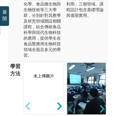
化學、食品微生物與
利用」三個領域。課
生物技術等三大學
程設計包含基礎理論
展
群，分別針對其教學
與進階實用。
開
及研究領域開設相關
課程，結合傳統食品
科學與現代生物科技
的應用，提供學生在
食品暨應用生物科技
領域全面且多元的學
習。
學習
方法
未上傳圖片
實驗法：本系
專
許多必選修之
過
專業課程均有
分
安排實習(驗)
式