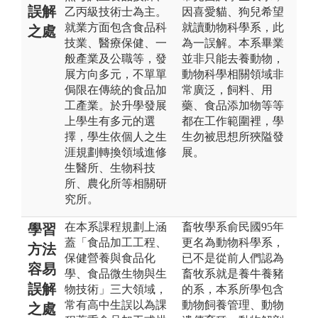
誤解
乙丙級技術士為主。
因喜愛貓、狗兒希望
就業方面包含食品科
就讀動物科學系，此
之處
技業、醫療保健、一
為一誤解。本系畢業
般產業及公職等，發
並非只能去養動物，
展方向多元，不單單
動物科學相關領域非
侷限在傳統的食品加
常廣泛，飼料、用
工產業。於升學發展
藥、食品添加物等等
上學生有多元的選
都在工作範圍裡，學
擇，學生依個人之生
生勿被思想所狹隘發
涯規劃轉換領域進修
展。
生醫所、生物科技
所、農化所等相關研
究所。
在本系課程規劃上涵
畜牧學系俞民國95年
學習
蓋「食品加工工程、
更名為動物科學系，
方法
保健營養與食品化
已不是從前人們認為
容易
學、食品微生物與生
畜牧系就是養牛養豬
誤解
物技術」三大領域，
的系，本系所學包含
常有高中生誤以為課
動物飼養管理、動物
之處