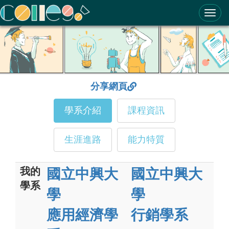
ColleGo! 大學選才與高中育才輔助系統
分享網頁
學系介紹
課程資訊
生涯進路
能力特質
我的
國立中興大
國立中興大
學系
學
學
應用經濟學
行銷學系