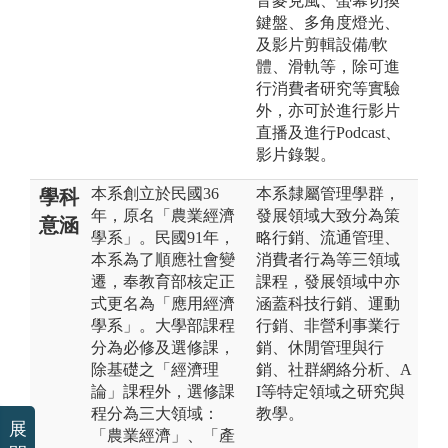
音麥克風、螢幕切換
鍵盤、多角度燈光、
及影片剪輯設備/軟
體、滑軌等，除可進
行消費者研究等實驗
外，亦可於進行影片
直播及進行Podcast、
影片錄製。
本系創立於民國36
本系隸屬管理學群，
學科
年，原名「農業經濟
發展領域大致分為策
意涵
學系」。民國91年，
略行銷、流通管理、
本系為了順應社會變
消費者行為等三領域
遷，奉教育部核定正
課程，發展領域中亦
式更名為「應用經濟
涵蓋科技行銷、運動
學系」。大學部課程
行銷、非營利事業行
分為必修及選修課，
銷、休閒管理與行
除基礎之「經濟理
銷、社群網絡分析、A
論」課程外，選修課
I等特定領域之研究與
程分為三大領域：
教學。
展
「農業經濟」、「產