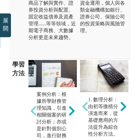
商品了解與實作、證
資金運用，個人與各
券投資分析與配置、
類金融機構如銀行、
固定收益債券及資產
證券公司、保險公司
展
管理......等等領域，近
的投資策略與風險管
開
期電子商務、大數據
理。
分析更是未來趨勢。
學習
方法
案例分析：根
理論課程：透
上
1. 數理分析：
據所學財務管
過理論課程的
夠
由初等微積分
理知識，引進
基礎打底，培
學
演進而來，從
相關個案的研
養對數字的敏
主
基礎應用的方
討分析；亦或
感度、學習更
容
法提升為綜合
是針對個別公
進階的運算方
清
性分析方法。
司，進行財務
式，並從中解
告