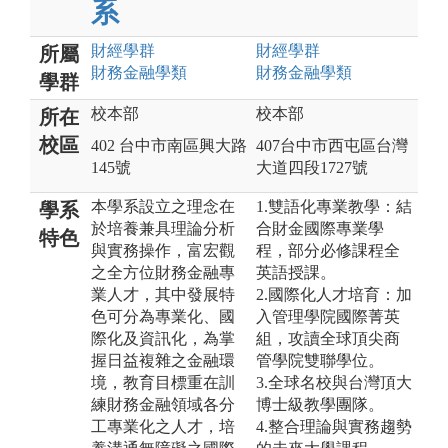
系
財經
學群
財經
學群
所屬
財務金融
學類
財務金融
學類
學群
校本部
校本部
所在
校區
402 台中市南區興大路
407台中市西屯區台灣
145號
大道四段1727號
本學系設立之理念在
1.雙語化專業教學：結
學系
於培養兼具理論分析
合財金國際專業學
特色
與實務操作，富宏觀
程，部分必修課程全
之全方位財務金融專
英語授課。
業人才，其中發展特
2.國際化人才培育：加
色可分為專業化、國
入管理學院國際菁英
際化及資訊化，為掌
組，攻讀全球頂尖商
握日益複雜之金融環
管學院雙聯學位。
境，教育目標重在訓
3.全球名校與台灣頂大
練財務金融領域各分
博士級教學團隊。
工專業化之人才，培
4.整合理論與實務趨勢