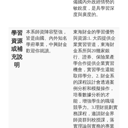
備國內外政經情勢的
敏銳度，是具學習深
度與廣度的。
本系師資陣容堅強，
東海財金的學習優勢
學習
皆是由國、內外知名
與資源:1. 大四提供企
資源
學府畢業，中興財金
業實習管道，東海財
或補
歡迎你就讀。
金系所與20幾家銀
充說
行、證券、保險業產
學合作提供企業實習
明
機會，實習學生還能
取得學分。2. 財金系
的課程設計會透過案
例分析和模擬操作，
培養數據分析的才
能，增強學生的職場
競爭力。3.理財規劃實
務課程，邀請財金界
師資群到校授課，落
實理論與實務的專業