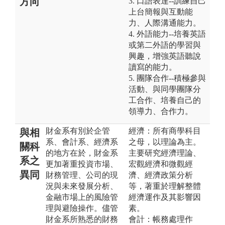
方向
3. 口語表達--訓練自己
上台簡報與互動能
力、人際溝通能力。
4. 外語能力--培養英語
或第二外語的學習與
興趣，增強英語聽說
讀寫的能力。
5. 團隊合作--積極參與
活動、與同學團隊分
工合作、培養自己的
領導力、合作力。
財金系有別於企管
經濟：所有商學科目
與相
系、會計系、經濟系
之母，以理論為主。
關科
的地方在於，財金系
主要研究經濟理論、
系之
更加著重投資市場、
宏觀經濟和微觀經
異同
財務管理、公司的現
濟、經濟政策分析
況與未來發展分析、
等，著重於理解整體
金融市場上的風險管
經濟運作及其影響因
理與避險操作。儘管
素。
財金系所熟悉的財務
會計：帳務處理作