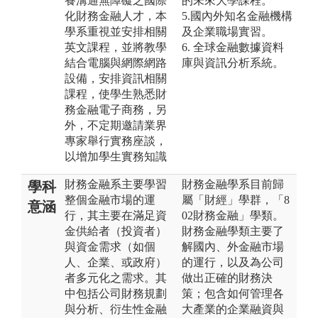
養溝通無障礙之國際
的未來大學課程。
化財務金融人才，本
5.國內外知名金融機構
學系重視並安排相關
及企業職場實習。
英文課程，並將教學
6. 全球金融數據資料
結合電腦與網際網路
庫與資訊分析系統。
設備，安排資訊相關
課程，使學生熟悉財
務金融電子商務，另
外，不定期邀請業界
專家舉行實務座談，
以增加學生實務知識
財務金融系主要學習
財務金融學系目前歸
學科
整個金融市場的運
屬「財經」學群，「8
意涵
行，其主要在滿足資
02財務金融」學類。
金供給者（投資者）
財務金融學類主要了
與資金需求（如個
解國內、外金融市場
人、企業、或政府）
的運行，以及為公司
者多元化之需求。其
做出正確的財務決
中包括公司財務規劃
策；包含如何管理各
與分析、衍生性金融
大產業的企業融資與