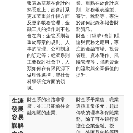
報表為奠基在會計的
業。重點在於會計原
熟悉度上，然會計系
則、財務報表編製、
更加著重於作帳方面
審計、稅務等，專注
及更多帳務管理，金
於如何記錄和報告財
融工具的操作則不包
務資訊。
含在內；企管系則著
財金：[經濟+會計]理
重於專案的規劃、人
論與實務之應用，專
事的管理、公司制度
注於金融市場、投資
的訂定等；經濟系則
管理、資本運作、風
主要探討社會中，人
險管理等，強調資金
類如何在有限資源下
的流動與企業價值的
做理性選擇，屬社會
提升。
科學研究方面的領
域。
財金系的出路非常
財金系畢業後，職業
生涯
廣，並非只能前往金
選擇非常多元，超出
發展
融相關的產業。
傳統的理專和保險業
容易
務。除了可在銀行業
誤解
擔任企業金融、授
信、外匯及內控等職