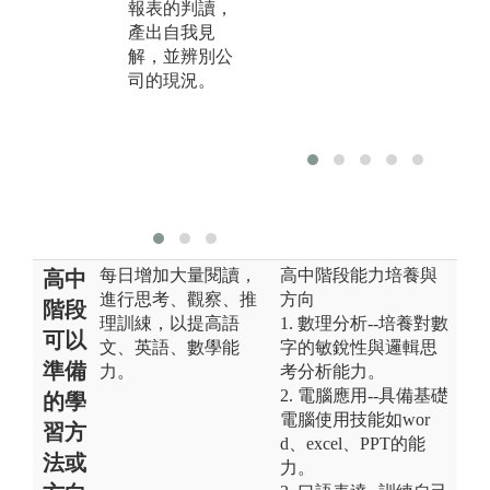
報表的判讀，
讀出經濟意
金
產出自我見
涵。包含：微
面
解，並辨別公
積分、經濟
程
司的現況。
學、統計學、
之
計量經濟學、
事
個體經濟學、
資
總體經濟學
財
等。
貨
課
每日增加大量閱讀，
高中階段能力培養與
高中
進行思考、觀察、推
方向
階段
理訓綀，以提高語
1. 數理分析--培養對數
可以
文、英語、數學能
字的敏銳性與邏輯思
準備
力。
考分析能力。
2. 電腦應用--具備基礎
的學
電腦使用技能如wor
習方
d、excel、PPT的能
法或
力。