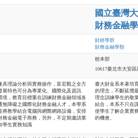
國立臺灣大
財務金融學
財經
學群
財務金融
學類
校本部
10617臺北市大安
兼具理論分析與實務操作，富宏觀之全方
臺大財金系本著培
發展特色可分為專業化、國際化及資訊
的理念，不斷延攬
環境，教育目標重在訓練財務金融領域各
理念訓練學生的敬
通無障礙之國際化財務金融人才，本學系
結合，本系不只在
並將教學結合電腦與網際網路設備，安排
使學生了解企業實
財務金融電子商務，另外，不定期邀請業
的機會。
加學生實務知識