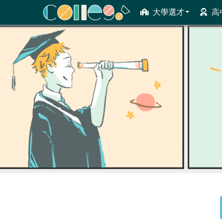
大學選才
高
ColleGo! 大學選才與高中育才輔助系統