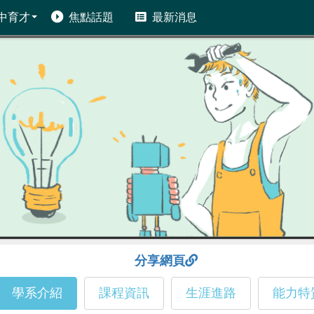
中育才
焦點話題
最新消息
分享網頁
學系介紹
課程資訊
生涯進路
能力特