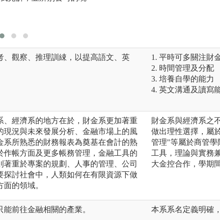
學、計量經濟學、
考、觀察、推理訓綀，以提高語文、英
1. 平時可多關注
2. 時間管理及分配
3. 培養自學的能力
4. 英文溝通及讀寫
系、經濟系的地方在於，財金系更加著重
財金系與經濟系之
的現況與未來發展分析、金融市場上的風
做出理性選擇，屬於
金系所熟悉的財務報表為奠基在會計的熟
管理"等屬於商管
於作帳方面及更多帳務管理，金融工具的
工具，理論與實務
則著重於專案的規劃、人事的管理、公司
大金控合作，學期
要探討社會中，人類如何在有限資源下做
方面的領域。
只能前往金融相關的產業。
本系系名定義明確