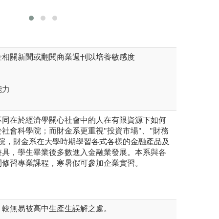
個體經濟學、總體經濟學等。
如：商事法、證券
貨與選擇權等課程
財金相關新聞或翻閱商業週刊以培養敏感度
能力
不同在於經濟學關心社會中的人在有限資源下如何
社會科學院；而財金系更重視"投資市場"、"財務
學院，財金系在大學時期學習各式各樣的金融產品及
兼具，學生畢業後多數進入金融業發展。本系與各
間修習專業課程，寒暑假可參加企業實習。
，較無易被高中生產生誤解之處。