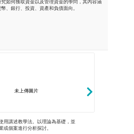
研究如何獲取資金以及管理資金的學問，其內容涵
貨幣、銀行、投資、資產和負債面向。
未上傳圖片
論課程的基礎打底，培養對數
上台報告：能夠消
使用講述教學法。以理論為基礎，並
應用課程
更進階的運算方式，並從中解
確、內容完整、邏
業或個案進行分析探討。
濟歷史資
含：微積分、經濟學、統計
金融專業的一面，