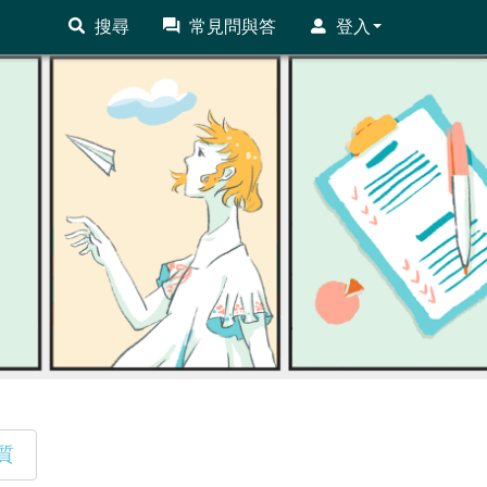
搜尋
常見問與答
登入
質