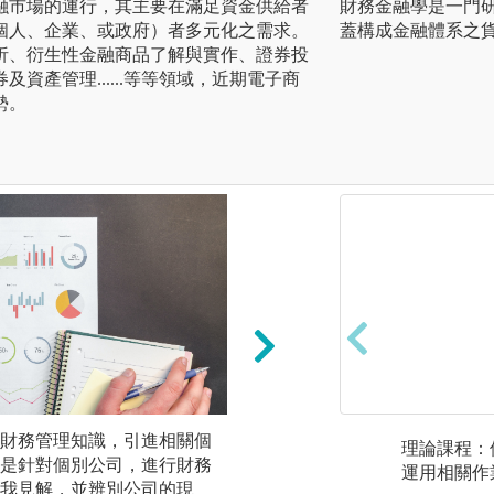
融市場的運行，其主要在滿足資金供給者
財務金融學是一門
個人、企業、或政府）者多元化之需求。
蓋構成金融體系之
析、衍生性金融商品了解與實作、證券投
資產管理......等等領域，近期電子商
勢。
財務管理知識，引進相關個
理論課程：透過理
理論課程：
是針對個別公司，進行財務
字的敏感度、學習
運用相關作
我見解，並辨別公司的現
讀出經濟意涵。包