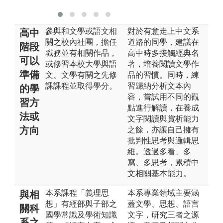
參與和文學或語文相
對於有意走上中文系
高中
關之校內社團，擔任
道路的同學，建議在
階段
職務並有相關作品，
高中時多接觸經典名
可以
或修習本校大學與語
著，培養閱讀文學作
準備
文、文學有關之先修
品的習慣。同時，練
課課程並取得學分。
習歸納分析文本內
的學
容，嘗試用不同的觀
習方
點進行解讀，在養成
法或
文字閱讀與賞析能力
方向
之餘，亦讓自己擁有
批判性思考與邏輯思
維。透過多看、多
寫、多思考，累積中
文相關基本能力。
本系課程「義理思
本系專業領域主要涵
與相
想」有經部與子部之
蓋文學、思想、語言
關科
國學常識及學術知識
文字，研究三者之源
系之