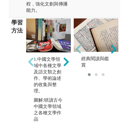
程，強化文創與傳播
能力。
學習
方法
2.中國文學領
3
經典閱讀與鑑
1.中國文學領
域中各種文學
域
賞
域中各種文學
及語文類之創
及
及語文類之創
作、學術論述
作
作、學術論述
的閱讀與賞
的
的收集與整
析。
討
理。
圖解:培養古今
圖
圖解:研讀古今
文學作品閱讀
正
中國文學領域
與賞析的能力
討
之各種文學作
集
品
版