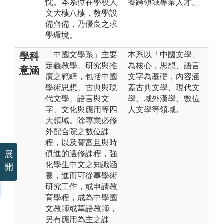
忱。本系位在學校人
養跨領域專業人才。
文大樓八樓，教學設
備齊備，乃優良之求
學環境。
「中國文學系」主要
本系以「中國文學」
學科
定義教學、研究與推
為核心，思想、語言
意涵
廣之範疇，包括中國
文字為基礎，內容涵
學術思想、古典與現
蓋古典文學、現代文
代文學、語言與文
學、域外漢學、數位
字、文化與應用等四
人文學等領域。
大領域。除專業必修
外配合院之數位課
程，以及豐富且與時
展
俱進的選修課程，強
化學生中文之知識涵
開
養，進而可從事學術
研究工作，或申請教
育學程，成為中學國
文教師或華語教師，
另有應用為主之課