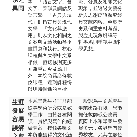
等；「語言文字」含
流、發展及相關文化
異同
文字、聲韻及訓詁及
現象，並透過文藝分
語言學；「古典與現
析與思想辯證探究經
代」則指古典與現代
典文獻內容。至於歷
文學；「文化與應
史系側重史料考證、
用」則以文化相關之
與歷史現象解釋等，
文案與文藝活動等企
哲學系則重視中西哲
畫撰寫和執行。核心
學思想。
課程與各大學中文系
相似，但選修則更多
元兼重古今及應用
外，本院尚需必修數
位課程，達到課程得
以與時俱進的目標。
本系畢業生並非只能
一般認為中文系學生
生涯
從事學術研究或是教
畢業出路有限，只能
發展
學工作。由於各種閱
擔任教師或公務員，
容易
讀、賞析與寫作的經
實際上本系畢業生發
誤解
驗豐富，接觸各種文
展多元，各界皆有優
本所能獲得的文化涵
秀校友。尤其在數位
之處