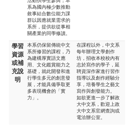
活動供學生參與；本
系為國內極少數推動
敘事結合數位能力課
群以因應就業需求的
系所，提供欲從事相
關產業的同學修讀。
本系仍保留傳統中文
在課程以外，中文系
學習
系所修習的課程，乃
每年辦理文學創作
資源
為建構厚實語文應
坊，招收本校校內有
或補
用、文化鑑賞能力之
志於寫作的學子，延
充說
基礎，就此開發和進
聘資深作家進行習作
行學生多元的創意發
指導以及創作經驗分
明
展，才能具備爭取更
享，培養學生之藝文
多表現機會的「實
寫作與創發能力。
力」。
如欲更進一步了解政
大中文系，歡迎上政
大中文系官網查詢或
電洽辦公室。