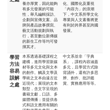
養亦厚實，因此能夠
化、國際化及重視
有多元發展的可能
「內容力」的浪潮
性，舉凡編輯採訪、
下，中文系所學文化
企劃與宣傳文案、品
專業與人文素養將更
牌與產品故事撰寫、
有利於跨界甚至跨國
藝文活動規劃與執
發展。
行，甚至數位新傳媒
的新生工作等均可發
揮其才。
本系透過基礎課程之
中文系並非「字典
學習
建構，進而學習新媒
系」，課程內容涵蓋
方法
材等多元文化與文本
多元，且學習方式除
容易
的創作。觸及文學及
背誦外，還有許多思
誤解
學術之文本由遠古近
辨、創作、批評鑑
近現代；展現的文本
賞、實務應用等等。
之處
類型，含文字呈現的
書籍文獻，口語、多
媒體傳播；並提供各
式和語文應用有關的