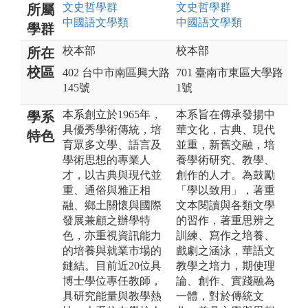
文史哲
學群
文史哲
學群
所屬
中國語文
學類
中國語文
學類
學群
校本部
校本部
所在
校區
402 台中市南區興大路
701 臺南市東區大學路
145號
1號
本系創立於1965年，
本系旨在傳承發揚中
學系
具優秀學術傳統，培
華文化，古典、現代
特色
育眾多文學、語言及
並重，新舊交融，培
學術思想的專業人
養學術研究、教學、
才，以古典與現代並
創作的人才。為鼓勵
重、通俗與雅正相
「學以致用」，著重
融、鄉土關懷與國際
文本閱讀與各類文學
發展兼顧之辦學特
的習作，著重思辨之
色，亦重視資訊能力
訓練、寫作之培養、
的培養與就業市場的
戲劇之涵泳，華語文
鏈結。目前近20位具
教學之培力，期使理
博士學位專任教師，
論、創作、實踐融為
具研究能量與教學熱
一體，對於傳統文