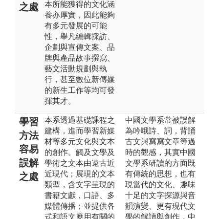
本所能獲得的文化涵
之處
養亦厚實，因此能夠
有多元發展的可能
性，舉凡編輯採訪、
企劃與宣傳文案、品
牌與產品故事撰寫、
藝文活動規劃與執
行，甚至數位新傳媒
的新生工作等均可發
揮其才。
本系透過基礎課程之
中國文學系常被誤解
學習
建構，進而學習新媒
為吟哦詩、詞，背誦
方法
材等多元文化與文本
古文與寫寫文章等過
容易
的創作。觸及文學及
時的觀感，其實中國
誤解
學術之文本由遠古近
文學系研讀的方面既
近現代；展現的文本
有傳統的思想，也有
之處
類型，含文字呈現的
現當代的文化、趣味
書籍文獻，口語、多
十足的文字探源與音
媒體傳播；並提供各
韻演變、更有現代文
式和語文應用有關的
學的解讀與創作，中