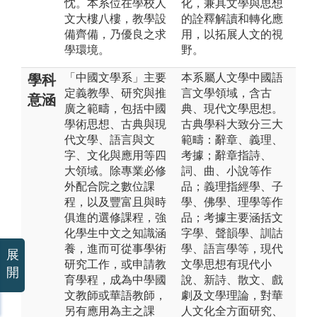
忱。本系位在學校人
化，兼具文學與思想
文大樓八樓，教學設
的詮釋解讀和轉化應
備齊備，乃優良之求
用，以拓展人文的視
學環境。
野。
「中國文學系」主要
本系屬人文學中國語
學科
定義教學、研究與推
言文學領域，含古
意涵
廣之範疇，包括中國
典、現代文學思想。
學術思想、古典與現
古典學科大致分三大
代文學、語言與文
範疇：辭章、義理、
字、文化與應用等四
考據；辭章指詩、
大領域。除專業必修
詞、曲、小說等作
外配合院之數位課
品；義理指經學、子
程，以及豐富且與時
學、佛學、理學等作
俱進的選修課程，強
品；考據主要涵括文
化學生中文之知識涵
字學、聲韻學、訓詁
養，進而可從事學術
學、語言學等，現代
展
研究工作，或申請教
文學思想有現代小
開
育學程，成為中學國
說、新詩、散文、戲
文教師或華語教師，
劇及文學理論，對華
另有應用為主之課
人文化全方面研究、