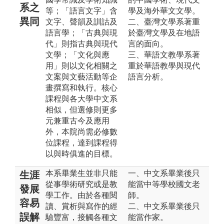
系之
等；「語言文字」含
學及海外華文文學。
異同
文字、聲韻及訓詁及
二、臺灣文學系著重
語言學；「古典與現
於臺灣文學及在地語
代」則指古典與現代
言的面向。
文學；「文化與應
三、華語文教學系著
用」則以文化相關之
重於華語教學與現代
文案與文藝活動等企
語言分析。
畫撰寫和執行。核心
課程與各大學中文系
相似，但選修則更多
元兼重古今及應用
外，本院尚需必修數
位課程，達到課程得
以與時俱進的目標。
本系畢業生並非只能
一、中文系畢業後只
生涯
從事學術研究或是教
能當中等學校國文老
發展
學工作。由於各種閱
師。
容易
讀、賞析與寫作的經
二、中文系畢業後只
誤解
驗豐富，接觸各種文
能當作家。