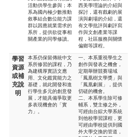
活動供學生參與；本
西美學理論的介紹與
系為國內極少數推動
探討，還有戲劇的展
敘事結合數位能力課
演與劇場的介紹，還
群以因應就業需求的
有文學批評與劇評寫
系所，提供欲從事相
作與文創產業等課
關產業的同學修讀。
程，社區服務與關懷
偏鄉等課程。
本系仍保留傳統中文
一、本系重視學生之
學習
系所修習的課程，乃
創作與發表之機會，
資源
為建構厚實語文應
定期舉辦競賽場域
或補
用、文化鑑賞能力之
「鳳凰樹文學獎」與
充說
基礎，就此開發和進
「鳳凰劇展」，提供
行學生多元的創意發
切磋的機會。
明
展，才能具備爭取更
二、本系學生除可修
多表現機會的「實
輔系，雙主修之外，
力」。
可經由台綜大學系統
到他校學習課程，更
可經由學校提供到國
外大學交換的管道，