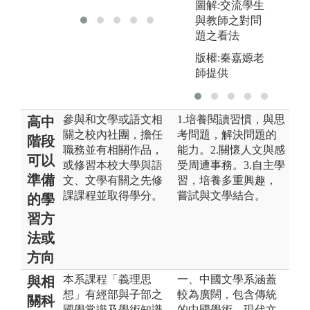
圖解:交流學生
與教師之對問
題之看法
版權:秦嘉嫄老
師提供
參與和文學或語文相
1.培養閱讀習慣，與思
高中
關之校內社團，擔任
考問題，解決問題的
階段
職務並有相關作品，
能力。2.關懷人文與感
可以
或修習本校大學與語
受周遭事務。3.自主學
準備
文、文學有關之先修
習，培養多重興趣，
課課程並取得學分。
嘗試與文學結合。
的學
習方
法或
方向
本系課程「義理思
一、中國文學系涵蓋
與相
想」有經部與子部之
較為廣闊，包含傳統
關科
國學常識及學術知識
的中國學術、現代文