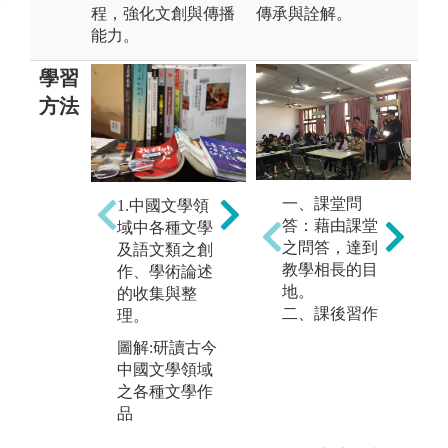
程，強化文創與傳播
傳承與詮解。
能力。
學習
方法
2.中國文學領
3
一、課堂問
1.中國文學領
域中各種文學
域
答：藉由課堂
域中各種文學
及語文類之創
及
之問答，達到
及語文類之創
作、學術論述
作
教學相長的目
作、學術論述
的閱讀與賞
的
地。
的收集與整
析。
討
二、課後習作
理。
圖解:培養古今
圖
圖解:研讀古今
文學作品閱讀
正
中國文學領域
與賞析的能力
討
之各種文學作
集
品
版