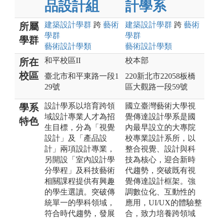
品設計組
計學系
建築設計
學群
跨
藝術
建築設計
學群
跨
藝術
所屬
學群
學群
學群
藝術設計
學類
藝術設計
學類
和平校區II
校本部
所在
校區
臺北市和平東路一段1
220新北市22058板橋
29號
區大觀路一段59號
設計學系以培育跨領
國立臺灣藝術大學視
學系
域設計專業人才為招
覺傳達設計學系是國
特色
生目標，分為「視覺
內最早設立的大專院
設計」及「產品設
校專業設計系所，以
計」兩項設計專業，
整合視覺、設計與科
另開設「室內設計學
技為核心，迎合新時
分學程」及科技藝術
代趨勢，突破既有視
相關課程提供有興趣
覺傳達設計框架。強
的學生選讀。突破傳
調數位化、互動性的
統單一的學科領域，
應用，UI/UX的體驗整
符合時代趨勢，發展
合，致力培養跨領域