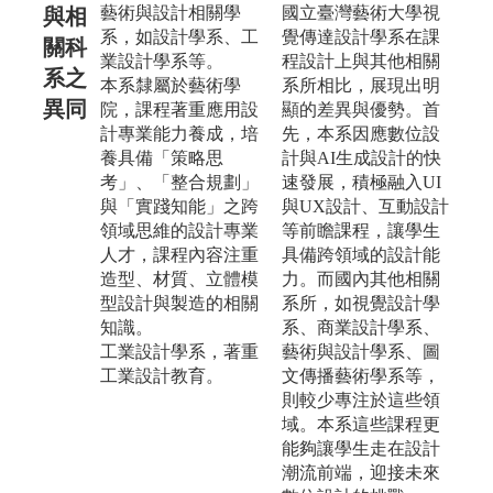
藝術與設計相關學
國立臺灣藝術大學視
與相
系，如設計學系、工
覺傳達設計學系在課
關科
業設計學系等。
程設計上與其他相關
系之
本系隸屬於藝術學
系所相比，展現出明
異同
院，課程著重應用設
顯的差異與優勢。首
計專業能力養成，培
先，本系因應數位設
養具備「策略思
計與AI生成設計的快
考」、「整合規劃」
速發展，積極融入UI
與「實踐知能」之跨
與UX設計、互動設計
領域思維的設計專業
等前瞻課程，讓學生
人才，課程內容注重
具備跨領域的設計能
造型、材質、立體模
力。而國內其他相關
型設計與製造的相關
系所，如視覺設計學
知識。
系、商業設計學系、
工業設計學系，著重
藝術與設計學系、圖
工業設計教育。
文傳播藝術學系等，
則較少專注於這些領
域。本系這些課程更
能夠讓學生走在設計
潮流前端，迎接未來