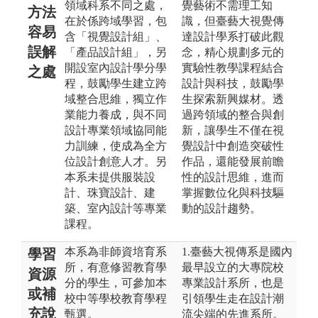
領域科系不同之處，
覺藝術不需理工知
方法
在於係跨域學習，包
識，但臺藝大視覺傳
容易
含「視覺設計組」、
達設計學系打破此觀
誤解
「產品設計組」，另
念，精心規劃多元的
開設室內設計學分學
實驗性教學課程結合
之處
程，鼓勵學生建立跨
設計與科技，鼓勵學
域整合思維，獨立作
生探索新興媒材。透
業能力養成，與不同
過跨領域的整合與創
設計專業領域協同能
新，讓學生不僅在視
力訓練，使成為全方
覺設計中創造突破性
位設計創意人才。另
作品，還能發展前瞻
本系未提供服裝設
性的設計思維，進而
計、珠寶設計、建
掌握數位化與科技驅
築、室內設計等專業
動的設計趨勢。
課程。
本系為非師資培育系
1.臺藝大視傳系是國內
學習
所，有意修習教育學
最早設立的大專院校
資源
分的學生，可參加本
專業設計系所，也是
或補
校中等學校教育學程
引領學生走在設計潮
充說
甄選。
流尖端的先進系所。