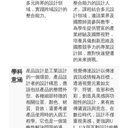
多元跨界的設計領
整合能力的設計人
域，實踐跨域設計的
才。課程結合多元設
整合能力。
計領域，邀請業界及
國際師資參與教學，
為學生提供豐富的產
業經驗及國際視野，
培養具備創新思維及
國際競爭力的專業設
計師，應對快速變遷
的未來挑戰。
産品設計是工業設計
視覺傳達設計以傳達
學科
的一個環節。產品設
資訊或情報為目標，
意涵
計者的設計構思，應
透過視覺元素如文
該包括產品的整體外
字、符號、造形和色
型、各種細節特徵的
彩，創造具美感與功
相關位置、顏色、材
能性的設計，來有效
質、音效；還要考慮
傳遞資訊與意念。在
產品使用時的人因工
數位時代，設計不僅
程學。它也是一個策
重視美感，更強調U
略性解決問題的過
I、UX與互動設計的整