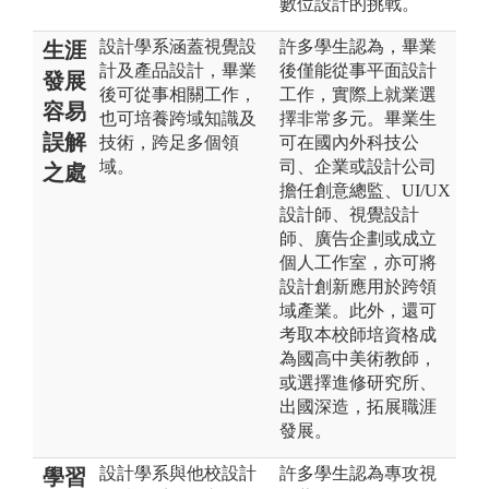
數位設計的挑戰。
設計學系涵蓋視覺設
許多學生認為，畢業
生涯
計及產品設計，畢業
後僅能從事平面設計
發展
後可從事相關工作，
工作，實際上就業選
容易
也可培養跨域知識及
擇非常多元。畢業生
誤解
技術，跨足多個領
可在國內外科技公
域。
司、企業或設計公司
之處
擔任創意總監、UI/UX
設計師、視覺設計
師、廣告企劃或成立
個人工作室，亦可將
設計創新應用於跨領
域產業。此外，還可
考取本校師培資格成
為國高中美術教師，
或選擇進修研究所、
出國深造，拓展職涯
發展。
設計學系與他校設計
許多學生認為專攻視
學習