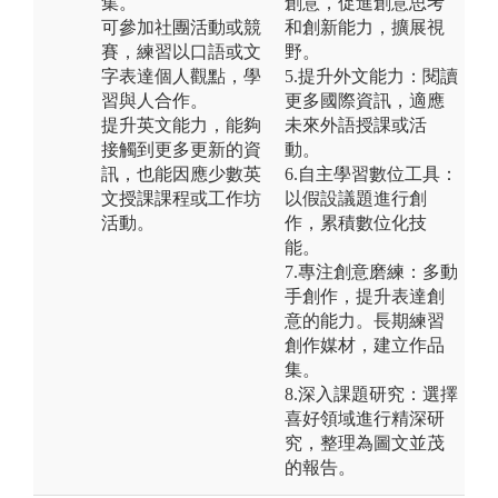
集。
創意，促進創意思考
可參加社團活動或競
和創新能力，擴展視
賽，練習以口語或文
野。
字表達個人觀點，學
5.提升外文能力：閱讀
習與人合作。
更多國際資訊，適應
提升英文能力，能夠
未來外語授課或活
接觸到更多更新的資
動。
訊，也能因應少數英
6.自主學習數位工具：
文授課課程或工作坊
以假設議題進行創
活動。
作，累積數位化技
能。
7.專注創意磨練：多動
手創作，提升表達創
意的能力。長期練習
創作媒材，建立作品
集。
8.深入課題研究：選擇
喜好領域進行精深研
究，整理為圖文並茂
的報告。