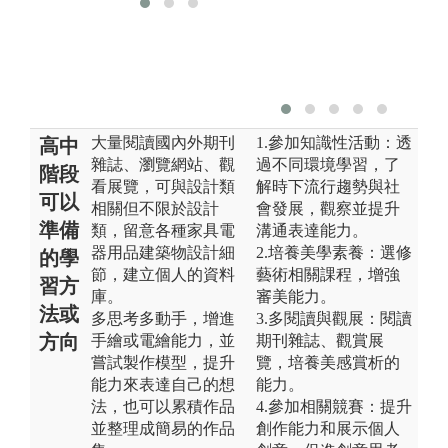
大量閱讀國內外期刊
1.參加知識性活動：透
高中
雜誌、瀏覽網站、觀
過不同環境學習，了
階段
看展覽，可與設計類
解時下流行趨勢與社
可以
相關但不限於設計
會發展，觀察並提升
準備
類，留意各種家具電
溝通表達能力。
器用品建築物設計細
2.培養美學素養：選修
的學
節，建立個人的資料
藝術相關課程，增強
習方
庫。
審美能力。
法或
多思考多動手，增進
3.多閱讀與觀展：閱讀
方向
手繪或電繪能力，並
期刊雜誌、觀賞展
嘗試製作模型，提升
覽，培養美感賞析的
能力來表達自己的想
能力。
法，也可以累積作品
4.參加相關競賽：提升
並整理成簡易的作品
創作能力和展示個人