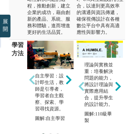
程，推動創新，建立
合，以達到更高效率
企業的成功，藉由創
的溝通與資訊傳遞，
新的產品、系統、服
確保視傳設計在各種
展
務和體驗，進而增進
數位平台中具有高適
開
更好的生活品質。
應性與影響力。
學習
方法
理論與實務並
重：培養解決
自主學習：設
問題的能力，
專題實作：主
成
計即生活，教
將設計理論與
題式設計
期
師是引導者，
實際應用結
（如：文化創
同
學習者自主觀
合，提升學生
意），具備跨
相
察、探索、學
的設計能力。
域合作設計專
習尋找資源。
圖
圖解:110級畢
案的能力。
圖解:自主學習
製
圖解:專題實作