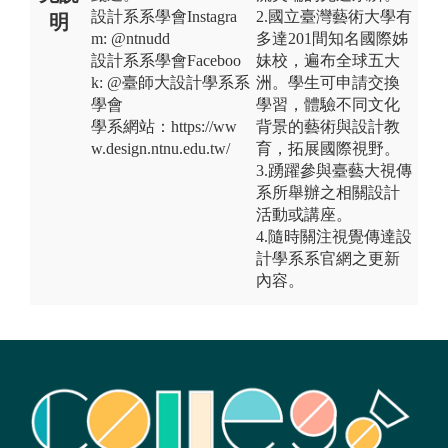
設計系系學會Instagra
2.國立臺灣藝術大學有
明
m: @ntnudd
多達201間知名國際姊
設計系系學會Faceboo
妹校，遍布全球五大
k: @臺師大設計學系系
洲。學生可申請交換
學會
學習，體驗不同文化
學系網站：https://ww
背景的藝術與設計教
w.design.ntnu.edu.tw/
育，拓展國際視野。
3.踴躍參與臺藝大視傳
系所舉辦之相關設計
活動或講座。
4.隨時關注視覺傳達設
計學系系官網之更新
內容。