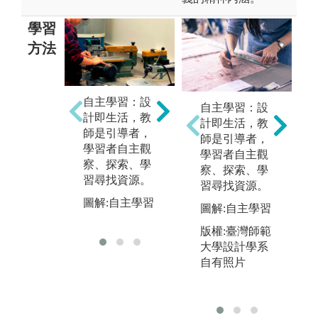
學習
方法
自主學習：設
自主學習：設
專題實作：主
成
計即生活，教
計即生活，教
題式設計
期
師是引導者，
師是引導者，
（如：文化創
同
學習者自主觀
學習者自主觀
意），具備跨
相
察、探索、學
察、探索、學
域合作設計專
習尋找資源。
習尋找資源。
圖
案的能力。
圖解:自主學習
圖解:自主學習
圖解:專題實作
版權:臺灣師範
大學設計學系
自有照片