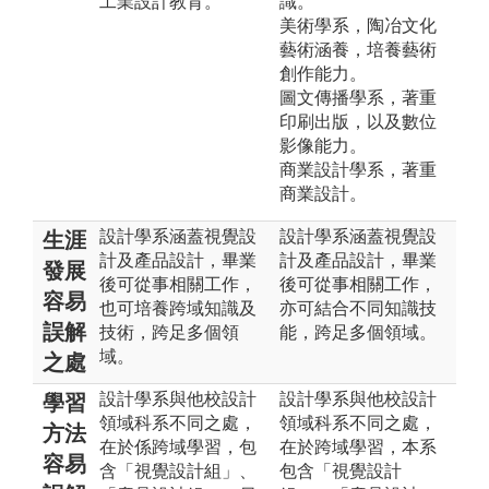
工業設計教育。
識。
美術學系，陶冶文化
藝術涵養，培養藝術
創作能力。
圖文傳播學系，著重
印刷出版，以及數位
影像能力。
商業設計學系，著重
商業設計。
設計學系涵蓋視覺設
設計學系涵蓋視覺設
生涯
計及產品設計，畢業
計及產品設計，畢業
發展
後可從事相關工作，
後可從事相關工作，
容易
也可培養跨域知識及
亦可結合不同知識技
誤解
技術，跨足多個領
能，跨足多個領域。
域。
之處
設計學系與他校設計
設計學系與他校設計
學習
領域科系不同之處，
領域科系不同之處，
方法
在於係跨域學習，包
在於跨域學習，本系
容易
含「視覺設計組」、
包含「視覺設計