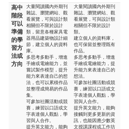
大量閱讀國內外期刊
大量閱讀國內外期刊
高中
雜誌、瀏覽網站、觀
雜誌、瀏覽網站、觀
階段
看展覽，可與設計類
看展覽，可與設計類
可以
相關但不限於設計
相關但不限於設計
準備
類，留意各種家具電
類。
器用品建築物設計細
建立個人的資料庫，
的學
節，建立個人的資料
也可保留並整理既有
習方
庫。
作品。
法或
多思考多動手，增進
多思考多動手，增進
方向
手繪或電繪能力，並
手繪或電繪能力，提
嘗試製作模型，提升
升能力來表達自己的
能力來表達自己的想
想法。
法，也可以累積作品
可參加社團活動或競
並整理成簡易的作品
賽，練習以口語或文
集。
字表達個人觀點，學
可參加社團活動或競
習與人合作。
賽，練習以口語或文
提升英文能力，能夠
字表達個人觀點，學
接觸到更多更新的資
習與人合作。
訊，也能因應少數英
提升英文能力，能夠
文授課課程或工作坊