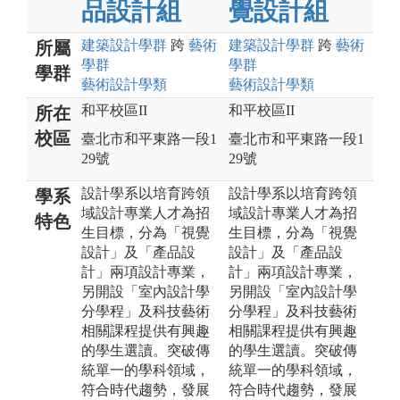
品設計組
覺設計組
建築設計
學群
跨
藝術
建築設計
學群
跨
藝術
所屬
學群
學群
學群
藝術設計
學類
藝術設計
學類
和平校區II
和平校區II
所在
校區
臺北市和平東路一段1
臺北市和平東路一段1
29號
29號
設計學系以培育跨領
設計學系以培育跨領
學系
域設計專業人才為招
域設計專業人才為招
特色
生目標，分為「視覺
生目標，分為「視覺
設計」及「產品設
設計」及「產品設
計」兩項設計專業，
計」兩項設計專業，
另開設「室內設計學
另開設「室內設計學
分學程」及科技藝術
分學程」及科技藝術
相關課程提供有興趣
相關課程提供有興趣
的學生選讀。突破傳
的學生選讀。突破傳
統單一的學科領域，
統單一的學科領域，
符合時代趨勢，發展
符合時代趨勢，發展