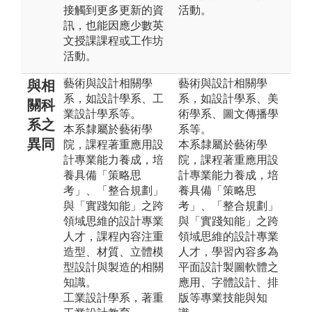
接觸到更多更新的資
活動。
訊，也能因應少數英
文授課課程或工作坊
活動。
藝術與設計相關學
藝術與設計相關學
與相
系，如設計學系、工
系，如設計學系、美
關科
業設計學系等。
術學系、圖文傳播學
系之
本系隸屬於藝術學
系等。
異同
院，課程著重應用設
本系隸屬於藝術學
計專業能力養成，培
院，課程著重應用設
養具備「策略思
計專業能力養成，培
考」、「整合規劃」
養具備「策略思
與「實踐知能」之跨
考」、「整合規劃」
領域思維的設計專業
與「實踐知能」之跨
人才，課程內容注重
領域思維的設計專業
造型、材質、立體模
人才，學習內容多為
型設計與製造的相關
平面設計製圖軟體之
知識。
應用、字體設計、排
工業設計學系，著重
版等專業技能與知