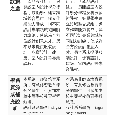
誤解
「產品設計組」，另
組」、「產品設計
開設室內設計學分學
組」，另開設室內設
之處
程，鼓勵學生建立跨
計學分學程及科技藝
域整合思維，獨立作
術課程，鼓勵學生建
業能力養成，與不同
立跨域整合思維，獨
設計專業領域協同能
立作業能力養成，與
力訓練，使成為全方
不同設計專業領域協
位設計創意人才。另
同能力訓練，使成為
本系未提供服裝設
全方位設計創意人
計、珠寶設計、建
才。另本系未提供服
築、室內設計等專業
裝設計、珠寶設計、
課程。
建築、室內設計等專
業課程。
本系為非師資培育系
本系為非師資培育系
學習
所，有意修習教育學
所，有意修習教育學
資源
分的學生，可參加本
分的學生，可參加本
或補
校中等學校教育學程
校中等學校教育學程
充說
甄選。
甄選。
設計系系學會Instagra
設計系系學會Instagra
明
m: @ntnudd
m: @ntnudd