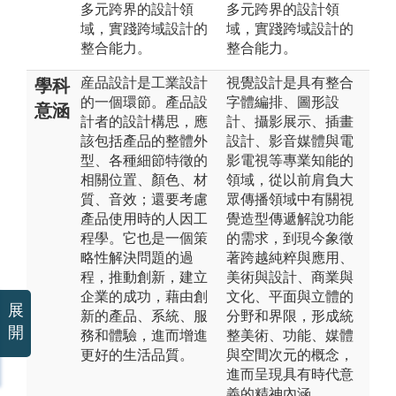
多元跨界的設計領
多元跨界的設計領
域，實踐跨域設計的
域，實踐跨域設計的
整合能力。
整合能力。
産品設計是工業設計
視覺設計是具有整合
學科
的一個環節。產品設
字體編排、圖形設
意涵
計者的設計構思，應
計、攝影展示、插畫
該包括產品的整體外
設計、影音媒體與電
型、各種細節特徵的
影電視等專業知能的
相關位置、顏色、材
領域，從以前肩負大
質、音效；還要考慮
眾傳播領域中有關視
產品使用時的人因工
覺造型傳遞解說功能
程學。它也是一個策
的需求，到現今象徵
略性解決問題的過
著跨越純粹與應用、
程，推動創新，建立
美術與設計、商業與
企業的成功，藉由創
文化、平面與立體的
展
新的產品、系統、服
分野和界限，形成統
開
務和體驗，進而增進
整美術、功能、媒體
更好的生活品質。
與空間次元的概念，
進而呈現具有時代意
義的精神內涵。