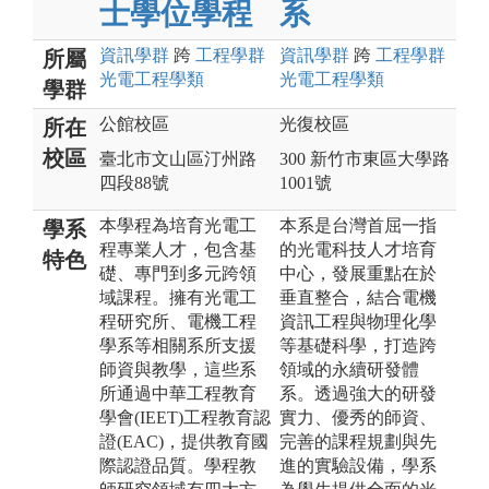
士學位學程
系
資訊
學群
跨
工程
學群
資訊
學群
跨
工程
學群
所屬
光電工程
學類
光電工程
學類
學群
公館校區
光復校區
所在
校區
臺北市文山區汀州路
300 新竹市東區大學路
四段88號
1001號
本學程為培育光電工
本系是台灣首屈一指
學系
程專業人才，包含基
的光電科技人才培育
特色
礎、專門到多元跨領
中心，發展重點在於
域課程。擁有光電工
垂直整合，結合電機
程研究所、電機工程
資訊工程與物理化學
學系等相關系所支援
等基礎科學，打造跨
師資與教學，這些系
領域的永續研發體
所通過中華工程教育
系。透過強大的研發
學會(IEET)工程教育認
實力、優秀的師資、
證(EAC)，提供教育國
完善的課程規劃與先
際認證品質。學程教
進的實驗設備，學系