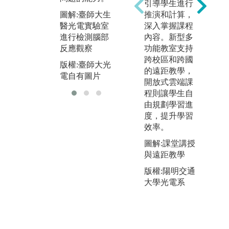
引導學生進行
現
圖解:實驗介紹
圖解:臺師大生
推演和計算，
勢
版權:臺師大光
醫光電實驗室
深入掌握課程
圖
電自有圖片
進行檢測腦部
內容。新型多
光
反應觀察
功能教室支持
版
跨校區和跨國
版權:臺師大光
電
的遠距教學，
電自有圖片
開放式雲端課
程則讓學生自
由規劃學習進
度，提升學習
效率。
圖解:課堂講授
與遠距教學
版權:陽明交通
大學光電系