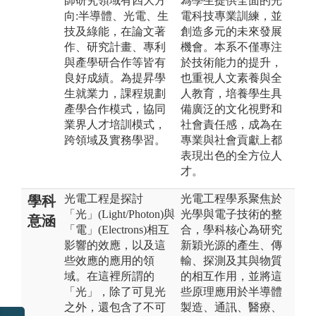
師研究領域有四大方
為學生提供全面的光
向:半導體、光電、生
電科技專業訓練，並
技及綠能，在論文著
創造多元的未來發展
作、研究計畫、專利
機會。本系不僅專注
與產學研合作等皆有
於技術能力的提升，
良好成績。為提昇學
也重視人文素養與全
生就業力，課程規劃
人教育，培養學生具
產學合作模式，協同
備廣泛的文化視野和
業界人才培訓模式，
社會責任感，成為在
跨領域及實務學習。
專業與社會貢獻上都
表現出色的全方位人
才。
光電工程是探討
光電工程學系聚焦於
學科
「光」(Light/Photon)與
光學與電子技術的整
意涵
「電」(Electrons)相互
合，學科核心為研究
影響的效應，以及這
新穎光源的產生、傳
些效應的應用的領
輸、探測及其與物質
域。在這裡所謂的
的相互作用，並將這
「光」，除了可見光
些原理應用於半導體
之外，還包含了不可
製造、通訊、醫療、