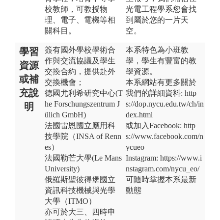
校教師，可教授物
光電工程學系您會找
理、電子、電機等相
到屬於您的一片天
關科目。
空。
簽有國外學校學術合
本系特色為小班教
學習
作與交流協議及學生
學，學生有豐富的教
資源
交換合約，提供赴外
學資源。
或補
交換機會；
本系網站有更多關於
充說
德國尤利希研究中心 (T
我們的詳細資料: http
he Forschungszentrum J
s://dop.nycu.edu.tw/ch/in
明
ülich GmbH)
dex.html
法國雷恩國立應用科
或加入Facebook: http
技學院（INSA of Renn
s://www.facebook.com/n
es）
ycueo
法國勒芒大學(Le Mans
Instagram: https://www.i
University)
nstagram.com/nycu_eo/
俄羅斯聖彼得堡國立
可隨時掌握本系最新
資訊科技機械與光學
動態
大學（ITMO）
亦可於大三、四時申