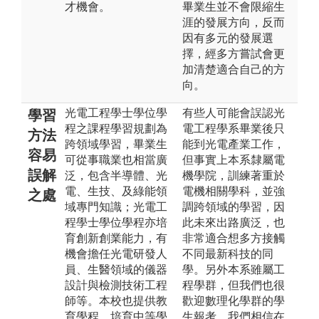
才機會。
畢業生並不會限縮生
涯的發展方向，反而
因有多元的發展選
擇，經多方嘗試會更
加清楚適合自己的方
向。
光電工程學士學位學
有些人可能會誤認光
學習
程之課程學習規劃為
電工程學系畢業後只
方法
跨領域學習，畢業生
能到光電產業工作，
容易
可從事職業也相當廣
但事實上本系隸屬電
誤解
泛，包含半導體、光
機學院，訓練著重於
電、生技、及綠能領
電機相關學科，並強
之處
域專門知識；光電工
調跨領域的學習，因
程學士學位學程亦培
此未來出路廣泛，也
育創新創業能力，有
非常適合想多方接觸
機會擔任光電研發人
不同最新科技的同
員、生醫領域的儀器
學。另外本系雖屬工
設計與檢測技術工程
程學群，但我們也很
師等。本校也提供教
歡迎數理化學群的學
育學程，培育中等學
生報考，我們相信在