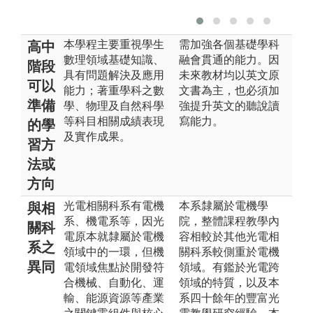
本學程主要重視學生
需加強各個基礎學科
高中
數理領域基礎知識、
融會貫通的能力。因
階段
具有問題解決及應用
未來教材均以英文原
可以
能力；著重學科之數
文書為主，也必須加
準備
學、物理及自然科學
強提升英文的聽說讀
等科目相關成績表現
寫能力。
的學
及實作成果。
習方
法或
方向
光電相關科系有電機
本系隸屬於電機學
與相
系、機電系等，因光
院，整體課程教學內
關科
電原本就隸屬於電機
容相較於其他光電相
系之
領域中的一環，但機
關科系較側重於電機
異同
電領域焦點於開發符
領域。有鑑於光電跨
合機械、自動化、運
領域的特質，以及本
輸、能源資源等產業
系四十餘年的豐富光