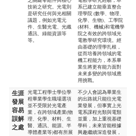
之關鍵零組件與核心
電教學研究經驗，本
技術之研究。光電則
系已建立能垂直整合
是研究任何與光相關
理學院 (數學、物理、
議題，例如光電元
化學、生物)、工學院
件、生醫光電、光纖
(材料、機械)和電機學
通訊、綠能資源等
院之有效的跨領域光
等。
電教學研究環境。經
由基礎的理學扎根，
從而培養跨領域的電
機工程能力，本系畢
業生將更有能力面對
未來多變的跨領域應
用挑戰。
光電工程學士學位學
不少人會認為畢業生
生涯
程畢業學生職場選項
的出路就只能往光電
發展
並不受限於光電產
業發展，但事實上光
容易
業，在跨領域產業(物
電系課程光類與電類
誤解
理、化學、材料、生
並重，加上重視基礎
醫、通訊、能源、半
學科，未來皆能根據
之處
導體產業等)都有所展
興趣繼續深造發展，