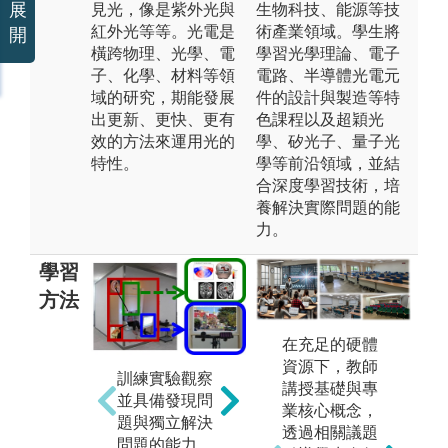
展
見光，像是紫外光與
生物科技、能源等技
紅外光等等。光電是
術產業領域。學生將
開
橫跨物理、光學、電
學習光學理論、電子
子、化學、材料等領
電路、半導體光電元
域的研究，期能發展
件的設計與製造等特
出更新、更快、更有
色課程以及超穎光
效的方法來運用光的
學、矽光子、量子光
特性。
學等前沿領域，並結
合深度學習技術，培
養解決實際問題的能
力。
學習
方法
在充足的硬體
資源下，教師
光學基礎實
講
訓練實驗觀察
講授基礎與專
驗，訓練動手
電
並具備發現問
業核心概念，
實驗操作能
象
題與獨立解決
透過相關議題
力。
用
問題的能力。