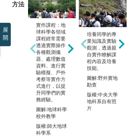
方法
實作課程：地
合作學習：探
問
展
球科學各領域
究地球上各種
培養同學的專
程
開
課程經常需要
現象，需要透
業知識及實驗
問
透過實際操作
過團隊合作，
觀測，透過親
為
各種觀測儀
共同激發創
自實作瞭解課
標
器、處理數值
意，解決問
程內容及培養
階
資料、進行實
題。本系部分
技能。
將
驗模擬、戶外
課程也會進行
向
圖解:野外實地
考察等實作方
小組分組合
以
勘查
式進行，以提
作，培養合作
導
升同學們的實
能力，提高個
版權:中央大學
學
務經驗。
人的學習，並
地科系自有照
決
達成團體目
片
圖解:地球科學
題
標。
所
校外教學
圖
圖解:課堂分組
版權:師大地球
計
研究
科學系
版