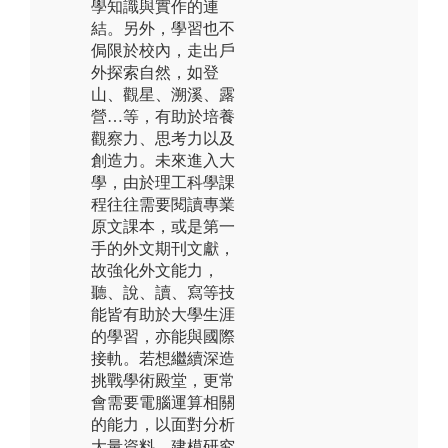
學知識與實作的連
結。另外，學習也不
侷限於校內，走出戶
外探索自然，如登
山、觀星、溯溪、露
營…等，有助於培養
觀察力、思考力以及
創造力。未來進入大
學，由於理工科學課
程往往需要閱讀專業
原文課本，或是第一
手的外文期刊文獻，
故強化外文能力，
聽、說、讀、寫等技
能皆有助於大學生涯
的學習，亦能與國際
接軌。若想繼續深造
挑戰學術殿堂，更常
會需要電腦運算相關
的能力，以面對分析
大量資料、建模研究