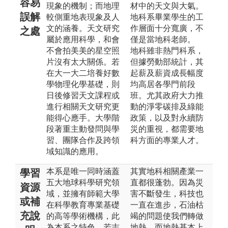
容易
現象的機制；而地理
材中的天文與大氣。
誤解
較側重地表現象及人
地科系畢業學生的工
文的涵養。天文研究
作層面十分寬廣，不
之處
屬於應用科學，和會
僅是當地科老師。
不會拍美美的星空照
地科雖非熱門科系，
片沒有太大關係。若
但據勞動部統計，其
在大一大二培養好數
起薪及薪資成長幅度
學物理化學基礎，則
均高居各學門前段
日後修習天文課程或
班。尤其政府大力推
進行相關天文研究更
動的淨零碳排及綠能
能得心應手。大學階
政策，以及對永續防
段著重主動發問與學
災的重視，都需要地
習、團隊合作及跨領
科方面的專業人才。
域知識的應用。
本系是唯一同時涵蓋
其實地科相關產業一
學習
五大地球科學研究領
直都很蓬勃。因為災
資源
域，並擁有師範大學
害不斷發生，科技也
或補
在科學教育專業基礎
一直在進步，石油枯
充說
的高等學術機構，此
竭的問題使我們轉做
為本系之特色。若志
地熱，而地熱基本上