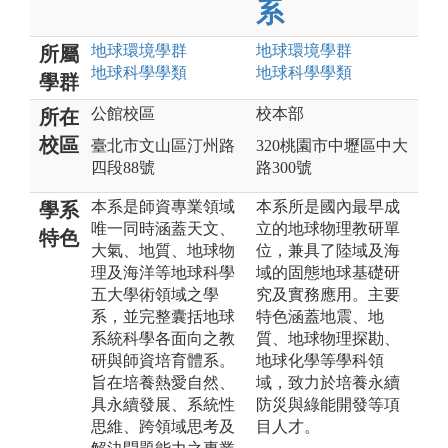
系
地球環境
學群
地球環境
學群
所屬
地球科學
學類
地球科學
學類
學群
公館校區
校本部
所在
校區
臺北市文山區汀州路
320桃園市中壢區中大
四段88號
路300號
本系是師資專業領域
本系所是國內最早成
學系
唯一同時涵蓋天文、
立的地球物理教研單
特色
大氣、地質、地球物
位，兼具了陸域及海
理及海洋等地球科學
域的固態地球基礎研
五大學術領域之學
究及實務應用。主要
系，並完整囊括地球
特色涵蓋地震、地
系統科學各面向之教
質、地球物理探勘、
研與師資培育體系。
地球化學等學科領
旨在培養熱愛自然、
域，致力於培養永續
具永續發展、系統性
防災與綠能開發等項
思維、跨領域思考及
目人才。