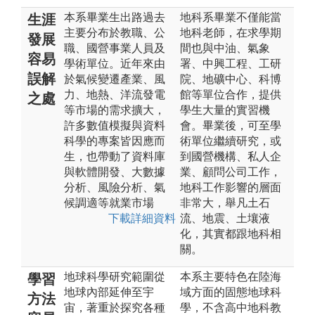
本系畢業生出路過去
地科系畢業不僅能當
生涯
主要分布於教職、公
地科老師，在求學期
發展
職、國營事業人員及
間也與中油、氣象
容易
學術單位。近年來由
署、中興工程、工研
誤解
於氣候變遷產業、風
院、地礦中心、科博
力、地熱、洋流發電
館等單位合作，提供
之處
等市場的需求擴大，
學生大量的實習機
許多數值模擬與資料
會。畢業後，可至學
科學的專案皆因應而
術單位繼續研究，或
生，也帶動了資料庫
到國營機構、私人企
與軟體開發、大數據
業、顧問公司工作，
分析、風險分析、氣
地科工作影響的層面
候調適等就業市場
非常大，舉凡土石
下載詳細資料
流、地震、土壤液
化，其實都跟地科相
關。
地球科學研究範圍從
本系主要特色在陸海
學習
地球內部延伸至宇
域方面的固態地球科
方法
宙，著重於探究各種
學，不含高中地科教