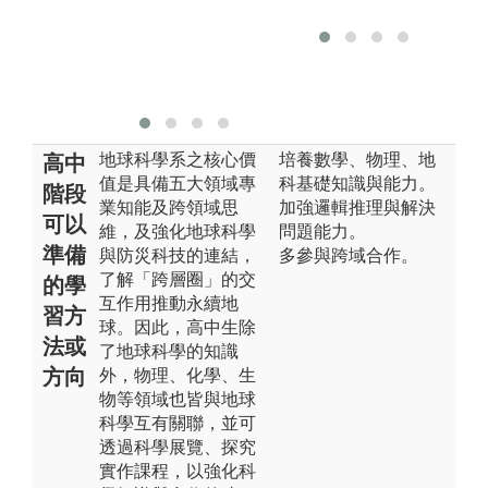
版權:師大地球
科
科學系
地球科學系之核心價
培養數學、物理、地
高中
值是具備五大領域專
科基礎知識與能力。
階段
業知能及跨領域思
加強邏輯推理與解決
可以
維，及強化地球科學
問題能力。
準備
與防災科技的連結，
多參與跨域合作。
了解「跨層圈」的交
的學
互作用推動永續地
習方
球。因此，高中生除
法或
了地球科學的知識
方向
外，物理、化學、生
物等領域也皆與地球
科學互有關聯，並可
透過科學展覽、探究
實作課程，以強化科