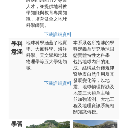
解決問題能力之專業
人才，並提供地科教
學知能與教育專業知
識，培育健全之地球
科學師資。
下載詳細資料
地球科學涵蓋了地質
本系系名所指涉的學
學科
學、大氣科學、海洋
科定義為研究地球固
意涵
科學、天文學和地球
態實體特性之科學，
物理學等五大學術領
包括地球內部的組
域。
成、結構及分佈規律
暨地表自然作用及其
發展變化等，以地
下載詳細資料
震、地球物理探勘及
地質三大類為主軸，
並加強遙測、大地工
程及地理資訊系統相
關知識傳授。
學習