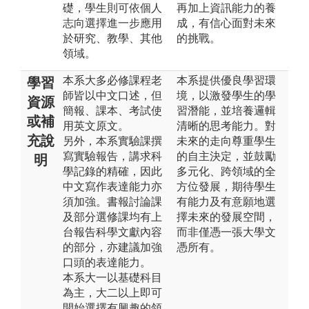
礎，學生則可依個人
再加上資訊能力的養
志向選擇進一步應用
成，有信心面對未來
於研究、教學、其他
的挑戰。
領域。
本系大多必修課程老
本系提供優良學習環
學習
師皆以中文口述，但
境，以激發學生的學
資源
簡報、課本、考試使
習潛能，並培養邏輯
或補
用英文原文。
清晰的思考能力。對
充說
另外，本系實驗課撰
未來的走向尊重學生
寫實驗報告，講求科
的自主決定，並鼓勵
明
學記錄的精確，因此
多元化、跨領域的全
中文寫作表達能力亦
方位發展，期待學生
須加強。書報討論課
有能力及有意願地選
及部分選修課均有上
擇未來的發展空間，
台報告科學文獻內容
而非僅憑一張大學文
的部分，亦建議加強
憑所有。
口頭的表達能力。
本系大一以基礎科目
為主，大二以上即可
開始選擇有興趣的領