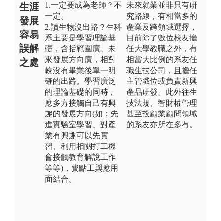
1.一定要成為老師？不
未來就業並非只有研
生涯
一定。
究路線，有相當多的
發展
2.讀生物沒出路？生科
產業及跨領域選擇，
容易
系主要是學習理論基
目前除了數位校友擔
誤解
礎，含括範圍廣、未
任大學教職之外，有
來發展方向廣，相對
相當大比例的系友任
之處
較沒有畢業後單一明
職生技公司，且擔任
確的出路。學習廣泛
主管職位或負責新興
的理論基礎的同時，
產品研發。此外往生
應多方接觸自己有興
技法規、智財權管理
趣的發展方向(如：先
甚至投顧業顧問領域
進實驗室學習、對產
的系友亦所在多有。
業有興趣可以先實
習、利用相關打工機
會接觸教育解說工作
等等)，費點工與應用
面結合。