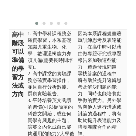
1. 高中學科課程務必
因為本系課程規畫著
高中
確實學習，本系基礎
重訓練思考及表達能
階段
知識尤重生物、化
力，在高中時可以藉
可以
學，數理邏輯能力亦
由做專題研究或專題
準備
須具備(需要長時間培
報告來加強這些能
養)。
力，透過發現問題，
的學
2. 高中課堂的實驗課
尋找答案的過程中，
習方
務必確實學習操作，
將有助於提升邏輯思
法或
並且自行分析數據、
考及解決問題的能
方向
撰寫實驗報告。
力，同時也能培養動
3. 平時培養英文閱讀
手做的實力。另外學
的習慣(可以從簡單的
習與他人進行溝通或
科普文開始，或任何
討論的過程中，將有
同學有興趣的主題，
助於提升表達能力及
讓英文內化成自己能
培養團隊合作的精
夠運用的能力)(大學後
神。