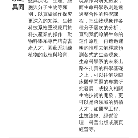
態與演化、生理、細
現象作為研究對象，
異同
胞與分子生物等類
而生命科學系則是透
別，以實驗操作探究
過整合性的科學課
更深入的知識。生物
程，把生物現象作各
科技系較重視應用於
種分子層次的分析，
科技產業的操作，動
直到我們瞭解生命的
物科學系專門培育畜
運作原理，再透過邏
產人才、園藝系訓練
輯的推理去解釋或預
植物的栽植與培育。
測各式的生命現象。
生命科學系的未來出
路在扎實的科學基礎
之上，可以往解決臨
床醫學問題的專業研
究發展，或投入相關
生物技術的開發，更
可以是跨領域的斜槓
人才，如醫學工程、
生技法規、經營管
理、科普出版或網頁
經營等。