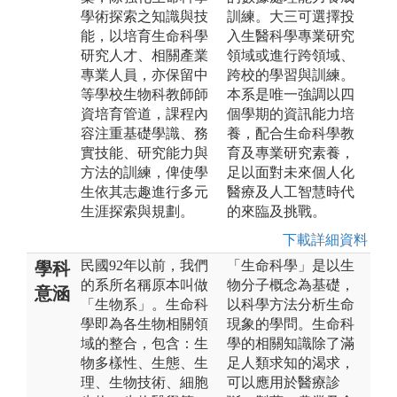
學術探索之知識與技
訓練。大三可選擇投
能，以培育生命科學
入生醫科學專業研究
研究人才、相關產業
領域或進行跨領域、
專業人員，亦保留中
跨校的學習與訓練。
等學校生物科教師師
本系是唯一強調以四
資培育管道，課程內
個學期的資訊能力培
容注重基礎學識、務
養，配合生命科學教
實技能、研究能力與
育及專業研究素養，
方法的訓練，俾使學
足以面對未來個人化
生依其志趣進行多元
醫療及人工智慧時代
生涯探索與規劃。
的來臨及挑戰。
下載詳細資料
民國92年以前，我們
「生命科學」是以生
學科
的系所名稱原本叫做
物分子概念為基礎，
意涵
「生物系」。生命科
以科學方法分析生命
學即為各生物相關領
現象的學問。生命科
域的整合，包含：生
學的相關知識除了滿
物多樣性、生態、生
足人類求知的渴求，
理、生物技術、細胞
可以應用於醫療診