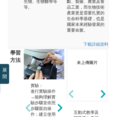
生物、生物醫學等
斷、製藥、農業及食
等。
品工業，而生物技術
產業更是需要扎實的
生命科學基礎，也是
國家未來經驗發展的
重要命脈。
下載詳細資料
學習
方法
未上傳圖片
未上傳圖片
展
開
實驗：
進行實驗操作
→能夠理解實
驗步驟並依照
步驟親自操
數據分析：
互動式教學及
論
作；建立使用