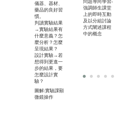
生科系也會需
問題導向學習-
閱
儀器、器材、
要數學能力，
強調師生課堂
文
藥品的良好習
需要學習利用
上的即時互動
料
慣。
統計工具，用
及以分組討論
並
判讀實驗結果
合適的分析方
方式闡述課程
享
→實驗結果有
式分析實驗結
中的概念
手
什麼意義？怎
果並加以解
是
麼分析？怎麼
釋。
同
呈現結果？
備
設計實驗→若
出
想得到更進一
能
步的結果，要
怎麼設計實
驗？
圖解:實驗課顯
微鏡操作