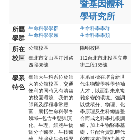
暨基因體科
學研究所
生命科學
學群
生命科學
學群
所屬
生命科學
學類
生命科學
學類
學群
公館校區
陽明校區
所在
校區
臺北市文山區汀州路
112台北市北投區立農
四段88號
街二段155號
臺師大生科系位於師
本系目標在培育新世
學系
大的公館校區，交通
代生物醫學科學領袖
特色
便利的同時又有清幽
人才，以面對未來複
的校園環境。我們的
雜多變的環境。強調
師資及課程非常豐
以微積分、物理、化
富，囊括生命科學各
學原理及生科總論整
領域─包含生態與演
合而成之科學扎根訓
化、生理、細胞生物
練，加上生物醫學基
暨分子醫學、生技醫
礎，並配合資訊時代
藥，除強化生命科學
的數據處理能力養成