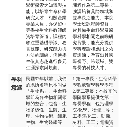
學術探索之知識與技
課程作為第二專長，
能，以培育生命科學
強調培養具跨領域和
研究人才、相關產業
雙專長之能力。本院
專業人員，亦保留中
學士班課程師資群，
等學校生物科教師師
皆具備生命科學及醫
資培育管道，課程內
學科學相關之前瞻研
容注重基礎學識、務
究背景，能充分提供
實技能、研究能力與
學科理論和應用之紥
方法的訓練，俾使學
實訓練，孕育出具國
生依其志趣進行多元
際視野、跨領域、雙
生涯探索與規劃。
專長的科技人才。
民國92年以前，我們
1.第一專長：生命科學
學科
的系所名稱原本叫做
學程或醫學科學學程
意涵
「生物系」。生命科
2.第二專長：本校其他
學即為各生物相關領
學院學系提供之第二
域的整合，包含：生
專長學程，包括理學
物多樣性、生態、生
院/化學、物理…等；
理、生物技術、細胞
工學院/化工、動機、
生物、生物醫學等
材料、工工；電機資