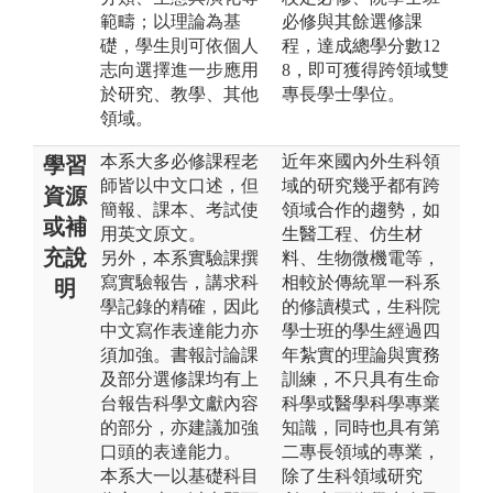
範疇；以理論為基
必修與其餘選修課
礎，學生則可依個人
程，達成總學分數12
志向選擇進一步應用
8，即可獲得跨領域雙
於研究、教學、其他
專長學士學位。
領域。
本系大多必修課程老
近年來國內外生科領
學習
師皆以中文口述，但
域的研究幾乎都有跨
資源
簡報、課本、考試使
領域合作的趨勢，如
或補
用英文原文。
生醫工程、仿生材
充說
另外，本系實驗課撰
料、生物微機電等，
寫實驗報告，講求科
相較於傳統單一科系
明
學記錄的精確，因此
的修讀模式，生科院
中文寫作表達能力亦
學士班的學生經過四
須加強。書報討論課
年紮實的理論與實務
及部分選修課均有上
訓練，不只具有生命
台報告科學文獻內容
科學或醫學科學專業
的部分，亦建議加強
知識，同時也具有第
口頭的表達能力。
二專長領域的專業，
本系大一以基礎科目
除了生科領域研究