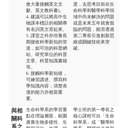
會大量接觸英文文
度，去思考目前在生
獻、英文教科書)。
命科學和醫學科學領
4. 建議可以將高中生
域中尚未解決的問題
物課本標註的相關專
或是未來五年就會面
有名詞英文背起來。
臨的問題，能否透過
5. 課堂之外亦培養長
第二專長引進創新思
期接收科學新知的管
維或關鍵技術來突
道，如可信的科普網
破。
站、研究單位的科普
文章、科普知識書籍
等。
6. 接觸科學新知後，
可練習講述、撰寫科
學知識內容；清楚表
達的能力亦相當重
要。
生命科學系的學習重
學士班的第一專長之
與相
點在理論層面，範圍
核心課程可自「生命
關科
廣褒生物多樣性、生
科學系」或「醫學科
系之