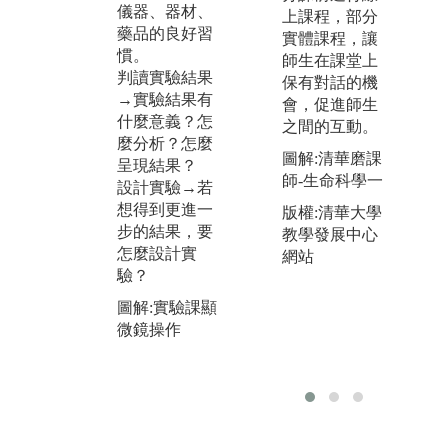
生科系也會需
閱
儀器、器材、
上課程，部分
要數學能力，
文
藥品的良好習
實體課程，讓
需要學習利用
料
慣。
師生在課堂上
統計工具，用
並
判讀實驗結果
保有對話的機
合適的分析方
享
→實驗結果有
會，促進師生
式分析實驗結
手
什麼意義？怎
之間的互動。
果並加以解
是
麼分析？怎麼
圖解:清華磨課
釋。
同
呈現結果？
師-生命科學一
備
設計實驗→若
出
想得到更進一
版權:清華大學
能
步的結果，要
教學發展中心
怎麼設計實
網站
驗？
圖解:實驗課顯
微鏡操作