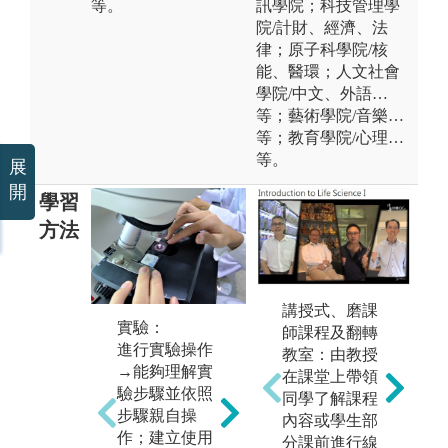
等。
訊學院；科技管理學
院/計財、經濟、法
律；原子科學院/核
能、醫環；人文社會
學院/中文、外語…
等；藝術學院/音樂…
等；教育學院/心理…
等。
展
開
學習
方法
未上傳圖片
講授式、磨課
實驗：
師課程及翻轉
進行實驗操作
教室：由教授
→能夠理解實
在課堂上帶領
驗步驟並依照
同學了解課程
步驟親自操
內容或學生部
數據分析：
論
作；建立使用
分課前進行線