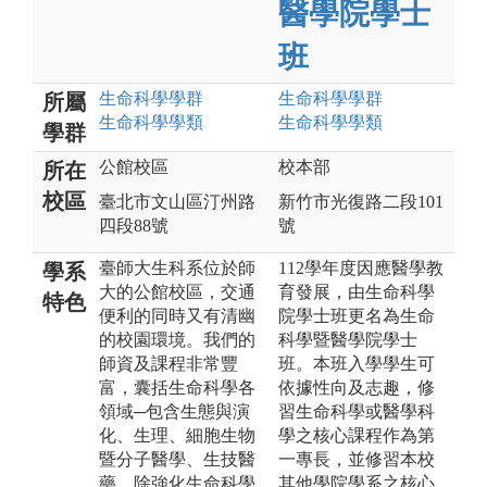
醫學院學士
班
生命科學
學群
生命科學
學群
所屬
生命科學
學類
生命科學
學類
學群
公館校區
校本部
所在
校區
臺北市文山區汀州路
新竹市光復路二段101
四段88號
號
臺師大生科系位於師
112學年度因應醫學教
學系
大的公館校區，交通
育發展，由生命科學
特色
便利的同時又有清幽
院學士班更名為生命
的校園環境。我們的
科學暨醫學院學士
師資及課程非常豐
班。本班入學學生可
富，囊括生命科學各
依據性向及志趣，修
領域─包含生態與演
習生命科學或醫學科
化、生理、細胞生物
學之核心課程作為第
暨分子醫學、生技醫
一專長，並修習本校
藥，除強化生命科學
其他學院學系之核心