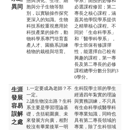
態與演化、生理、細
學系」開授的必修和
異同
胞與分子生物等類
必選課程修習；第二
別，以實驗操作探究
專長之核心課程，涵
更深入的知識。生物
蓋其他學院學系提供
科技系較重視應用於
之精華核心課程。不
科技產業的操作，動
同於「生命科學系」
物科學系專門培育畜
和「醫學科學系」，
產人才、園藝系訓練
學士班保有修課彈
植物的栽植與培育。
性，能選擇自己較有
興趣的課程，第一專
長及第二專長的必修
課程總學分數分別約3
0學分。
1.一定要成為老師？不
生科院學士班的學生
生涯
一定。
經過四年紮實的理論
發展
2.讀生物沒出路？生科
與實務訓練，不只具
容易
系主要是學習理論基
有生命科學或醫學科
誤解
礎，含括範圍廣、未
學專業知識，同時也
來發展方向廣，相對
具有第二專長領域的
之處
較沒有畢業後單一明
專業，除了生科領域