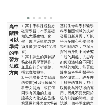
1. 高中學科課程務必
基於生命科學和醫學
高中
確實學習，本系基礎
科學相關領域的技術
階段
知識尤重生物、化
發展日新月異，可以
可以
學，數理邏輯能力亦
平時多關心和學習各
準備
須具備(需要長時間培
類相關議題，並深入
養)。
探討自身對不同研究
的學
2. 高中課堂的實驗課
主題的興趣，去思考
習方
務必確實學習操作，
如何透過結合不同跨
法或
並且自行分析數據、
領域的知識，能貢獻
方向
撰寫實驗報告。
於生命科學和醫學科
3. 平時培養英文閱讀
學的研究上。許多理
的習慣(可以從簡單的
工科技的進展，都可
科普文開始，或任何
以轉化為跨領域的運
同學有興趣的主題，
用，因此不要受限於
讓英文內化成自己能
現有知識的範疇。嘗
夠運用的能力)(大學後
試以一個科學家的角