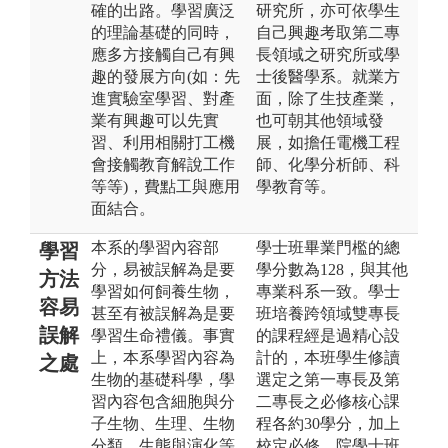
確的出路。學習廣泛
研究所，亦可依學生
的理論基礎的同時，
自己興趣考取第二專
應多方接觸自己有興
長領域之研究所或學
趣的發展方向(如：先
士後醫學系。就業方
進實驗室學習、對產
面，除了生技產業，
業有興趣可以先實
也可朝其他領域發
習、利用相關打工機
展，如擔任電機工程
會接觸教育解說工作
師、化學分析師、科
等等)，費點工與應用
學教育等。
面結合。
本系的學習內容部
學士班畢業門檻的總
學習
分，易被誤解為是要
學分數為128，與其他
方法
學習如何飼養生物，
專業科系一致。學士
容易
甚至有被誤解為是要
班培養跨領域雙專長
誤解
學習生命禮儀。事實
的課程經是過精心設
上，本系學習內容為
計的，本班學生修讀
之處
生物的基礎科學，學
選定之第一專長及第
習內容包含細胞與分
二專長之必修核心課
子生物、生理、生物
程各約30學分，加上
分類、生態與演化等
校定必修、院學士班