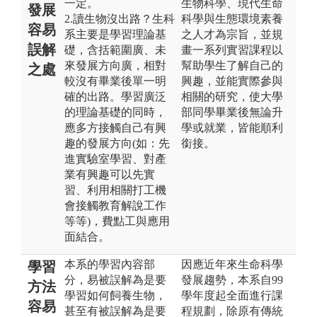
一定。
生物科學、現代生命
發展
2.讀生物沒出路？生科
科學與生態環境素養
容易
系主要是學習理論基
之人才為宗旨，並規
誤解
礎，含括範圍廣、未
畫一系列實習課程以
來發展方向廣，相對
幫助學生了解自己的
之處
較沒有畢業後單一明
興趣，並能實際參與
確的出路。學習廣泛
相關的研究，使大學
的理論基礎的同時，
部同學畢業後無論升
應多方接觸自己有興
學或就業，皆能順利
趣的發展方向(如：先
銜接。
進實驗室學習、對產
業有興趣可以先實
習、利用相關打工機
會接觸教育解說工作
等等)，費點工與應用
面結合。
本系的學習內容部
因應近年來生命科學
學習
分，易被誤解為是要
發展趨勢，本系自99
方法
學習如何飼養生物，
學年度起全面進行課
容易
甚至有被誤解為是要
程規劃，除原有傳統