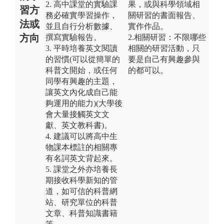
2. 高中課堂的實驗課
果，或與科學領域相
習方
務必確實學習操作，
關研習的書面報告、
法或
並且自行分析數據、
實作作品。
方向
撰寫實驗報告。
2.相關研習：不限哪些
3. 平時培養英文閱讀
相關的研習活動，只
的習慣(可以從簡單的
要是自己有興趣參與
科普文開始，或任何
的都可以。
同學有興趣的主題，
讓英文內化成自己能
夠運用的能力)(大學後
會大量接觸英文文
獻、英文教科書)。
4. 建議可以將高中生
物課本標註的相關專
有名詞英文背起來。
5. 課堂之外亦培養長
期接收科學新知的管
道，如可信的科普網
站、研究單位的科普
文章、科普知識書籍