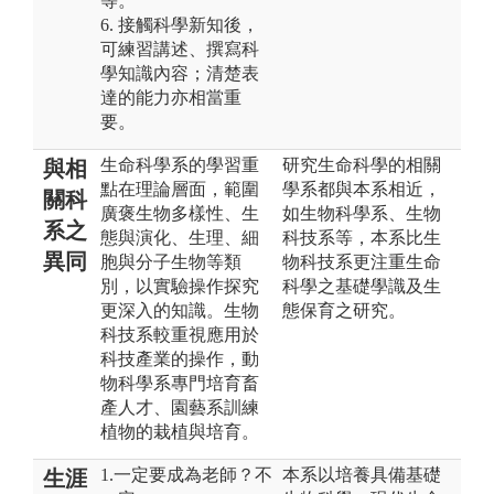
等。
6. 接觸科學新知後，
可練習講述、撰寫科
學知識內容；清楚表
達的能力亦相當重
要。
生命科學系的學習重
研究生命科學的相關
與相
點在理論層面，範圍
學系都與本系相近，
關科
廣褒生物多樣性、生
如生物科學系、生物
系之
態與演化、生理、細
科技系等，本系比生
異同
胞與分子生物等類
物科技系更注重生命
別，以實驗操作探究
科學之基礎學識及生
更深入的知識。生物
態保育之研究。
科技系較重視應用於
科技產業的操作，動
物科學系專門培育畜
產人才、園藝系訓練
植物的栽植與培育。
1.一定要成為老師？不
本系以培養具備基礎
生涯