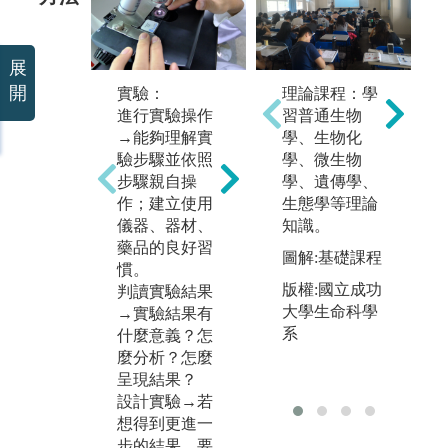
未上傳圖片
展
開
實驗：
理論課程：學
進行實驗操作
習普通生物
→能夠理解實
學、生物化
驗步驟並依照
學、微生物
步驟親自操
學、遺傳學、
數據分析：
論
作；建立使用
生態學等理論
生科系也會需
閱
儀器、器材、
知識。
要數學能力，
文
藥品的良好習
圖解:基礎課程
需要學習利用
料
慣。
統計工具，用
並
版權:國立成功
判讀實驗結果
合適的分析方
享
大學生命科學
→實驗結果有
式分析實驗結
手
系
什麼意義？怎
果並加以解
是
麼分析？怎麼
釋。
同
呈現結果？
備
設計實驗→若
出
想得到更進一
能
步的結果，要