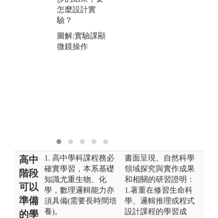
怎麼設計實
驗？
圖解:實驗課顯
微鏡操作
1. 高中學科課程務必
書面呈現、自然科學
高中
確實學習，本系基礎
領域探究與實作成果
階段
知識尤重生物、化
和相關的研習證明：
可以
學，數理邏輯能力亦
1.著重在修習生命科
準備
須具備(需要長時間培
學、邏輯推理或程式
養)。
設計課程的學習成
的學