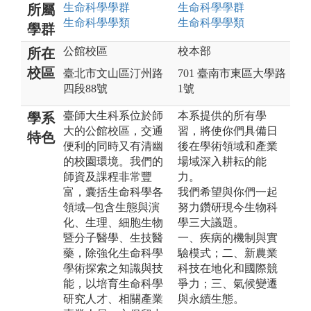
生命科學
學群
生命科學
學群
所屬
生命科學
學類
生命科學
學類
學群
公館校區
校本部
所在
校區
臺北市文山區汀州路
701 臺南市東區大學路
四段88號
1號
臺師大生科系位於師
本系提供的所有學
學系
大的公館校區，交通
習，將使你們具備日
特色
便利的同時又有清幽
後在學術領域和產業
的校園環境。我們的
場域深入耕耘的能
師資及課程非常豐
力。
富，囊括生命科學各
我們希望與你們一起
領域─包含生態與演
努力鑽研現今生物科
化、生理、細胞生物
學三大議題。
暨分子醫學、生技醫
一、疾病的機制與實
藥，除強化生命科學
驗模式；二、新農業
學術探索之知識與技
科技在地化和國際競
能，以培育生命科學
爭力；三、氣候變遷
研究人才、相關產業
與永續生態。