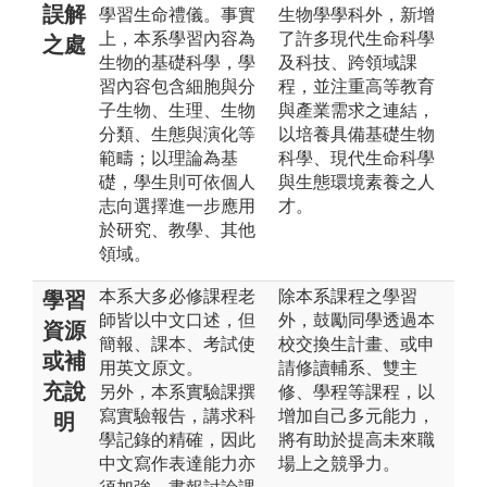
誤解
學習生命禮儀。事實
生物學學科外，新增
上，本系學習內容為
了許多現代生命科學
之處
生物的基礎科學，學
及科技、跨領域課
習內容包含細胞與分
程，並注重高等教育
子生物、生理、生物
與產業需求之連結，
分類、生態與演化等
以培養具備基礎生物
範疇；以理論為基
科學、現代生命科學
礎，學生則可依個人
與生態環境素養之人
志向選擇進一步應用
才。
於研究、教學、其他
領域。
本系大多必修課程老
除本系課程之學習
學習
師皆以中文口述，但
外，鼓勵同學透過本
資源
簡報、課本、考試使
校交換生計畫、或申
或補
用英文原文。
請修讀輔系、雙主
充說
另外，本系實驗課撰
修、學程等課程，以
寫實驗報告，講求科
增加自己多元能力，
明
學記錄的精確，因此
將有助於提高未來職
中文寫作表達能力亦
場上之競爭力。