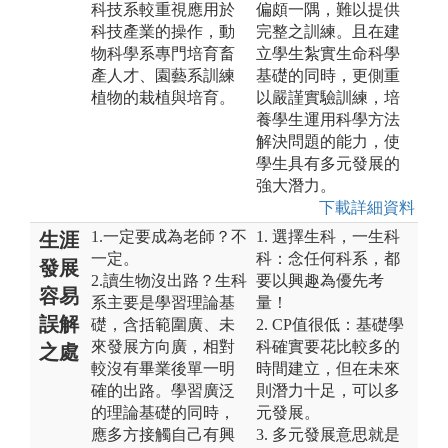
科技系較重視應用於
偏頗一隅，難以提供
科技產業的操作，動
完整之訓練。且在建
物科學系專門培育畜
立學生紮實生命科學
產人才、園藝系訓練
基礎的同時，更側重
植物的栽植與培育。
以嚴謹實驗訓練，培
養學生運用科學方法
解決問題的能力，使
學生具有多元發展的
強大潛力。
下載詳細資料
1.一定要成為老師？不
1. 選擇生科，一生科
生涯
一定。
科：念任何科系，都
發展
2.讀生物沒出路？生科
要以興趣為優先考
容易
系主要是學習理論基
量！
誤解
礎，含括範圍廣、未
2. CP值很低：基礎學
來發展方向廣，相對
科確實要花比較多的
之處
較沒有畢業後單一明
時間建立，但在未來
確的出路。學習廣泛
則潛力十足，可以多
的理論基礎的同時，
元發展。
應多方接觸自己有興
3. 多元發展意思就是