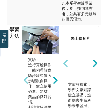
此本系學生於畢業
後，都可找到其志
趣，並具有多元發展
的優秀潛力。
學習
展
方法
未上傳圖片
未上傳圖片
開
實驗：
進行實驗操作
→能夠理解實
驗步驟並依照
步驟親自操
數據分析：
文獻與探索：
論
作；建立使用
生科系也會需
學習文獻知識
閱
儀器、器材、
要數學能力，
建立基礎，進
文
藥品的良好習
需要學習利用
而探索生命科
料
慣。
統計工具，用
學未來發展。
並
判讀實驗結果