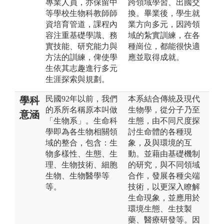
專業人員，亦保留中
跨領域學習、出國交
等學校生物科教師師
換。畢業後，學生就
資培育管道，課程內
業方向多元，因跨領
容注重基礎學識、務
域的紮實訓練，在各
實技能、研究能力與
種崗位，都能很快適
方法的訓練，俾使學
應並取得成就。
生依其志趣進行多元
生涯探索與規劃。
民國92年以前，我們
本系結合傳統及現代
學科
的系所名稱原本叫做
生物學，從分子乃至
意涵
「生物系」。生命科
生態，由不同尺度探
學即為各生物相關領
討生命體的各種現
域的整合，包含：生
象，及與環境的互
物多樣性、生態、生
動。並藉由基礎機制
理、生物技術、細胞
的研究，與不同領域
生物、生物醫學等
合作，發展各種尖端
等。
技術，以更深入瞭解
生命現象，並應用於
環境生態、生技製
藥、醫療研發等。因