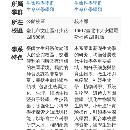
生命科學
學群
生命科學
學群
所屬
生命科學
學類
生命科學
學類
學群
公館校區
校本部
所在
校區
臺北市文山區汀州路
10617臺北市大安區羅
四段88號
斯福路四段1號
臺師大生科系位於師
本系著重基礎生物學
學系
大的公館校區，交通
的研究，均衡發展現
特色
便利的同時又有清幽
代生物學各重要領
的校園環境。我們的
域，如分子細胞與發
師資及課程非常豐
育生物學、微生物與
富，囊括生命科學各
免疫學、神經生物
領域─包含生態與演
學、植物科學、系統
化、生理、細胞生物
生物學、遺傳與基因
暨分子醫學、生技醫
體學、演化生物學與
藥，除強化生命科學
生態學。小班進行實
學術探索之知識與技
驗操作，引領學生深
能，以培育生命科學
入學習。配合本校豐
研究人才、相關產業
沛資源，讓學生進行