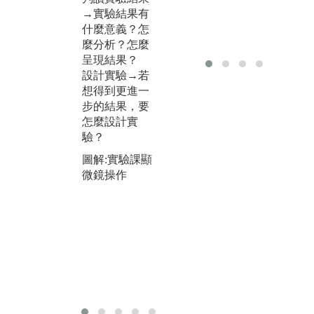
合適的分析方
享
→實驗結果有
式分析實驗結
手
什麼意義？怎
果並加以解
是
麼分析？怎麼
釋。
同
呈現結果？
備
設計實驗→若
出
想得到更進一
能
步的結果，要
怎麼設計實
驗？
圖解:實驗課顯
微鏡操作