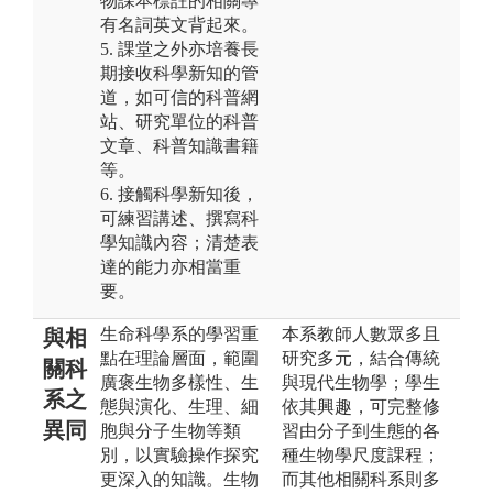
物課本標註的相關專
有名詞英文背起來。
5. 課堂之外亦培養長
期接收科學新知的管
道，如可信的科普網
站、研究單位的科普
文章、科普知識書籍
等。
6. 接觸科學新知後，
可練習講述、撰寫科
學知識內容；清楚表
達的能力亦相當重
要。
生命科學系的學習重
本系教師人數眾多且
與相
點在理論層面，範圍
研究多元，結合傳統
關科
廣褒生物多樣性、生
與現代生物學；學生
系之
態與演化、生理、細
依其興趣，可完整修
異同
胞與分子生物等類
習由分子到生態的各
別，以實驗操作探究
種生物學尺度課程；
更深入的知識。生物
而其他相關科系則多