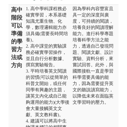
1. 高中學科課程務必
因為學科內容豐富且
高中
確實學習，本系基礎
具一定的深度與廣
階段
知識尤重生物、化
度，可持續的閱讀，
可以
學，數理邏輯能力亦
培養良好的閱讀理解
準備
須具備(需要長時間培
能力。進行科學專題
養)。
培養科學方法之能
的學
2. 高中課堂的實驗課
力，透過自己發現問
習方
務必確實學習操作，
題、閱讀文獻、設計
法或
並且自行分析數據、
實驗、資料分析，來
方向
撰寫實驗報告。
嘗試回答。此外，與
3. 平時培養英文閱讀
國際接軌一直是學習
的習慣(可以從簡單的
科學需要具備的能
科普文開始，或任何
力，因為需要提升英
同學有興趣的主題，
文的聽說讀寫能力，
讓英文內化成自己能
以降低未來在面臨英
夠運用的能力)(大學後
文學習時的壓力。
會大量接觸英文文
獻、英文教科書)。
4. 建議可以將高中生