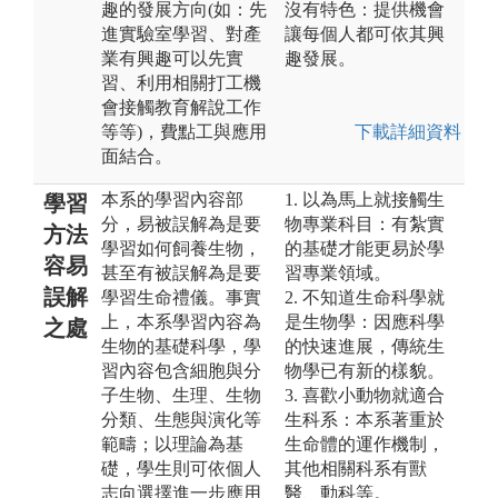
趣的發展方向(如：先
沒有特色：提供機會
進實驗室學習、對產
讓每個人都可依其興
業有興趣可以先實
趣發展。
習、利用相關打工機
會接觸教育解說工作
等等)，費點工與應用
下載詳細資料
面結合。
本系的學習內容部
1. 以為馬上就接觸生
學習
分，易被誤解為是要
物專業科目：有紮實
方法
學習如何飼養生物，
的基礎才能更易於學
容易
甚至有被誤解為是要
習專業領域。
誤解
學習生命禮儀。事實
2. 不知道生命科學就
上，本系學習內容為
是生物學：因應科學
之處
生物的基礎科學，學
的快速進展，傳統生
習內容包含細胞與分
物學已有新的樣貌。
子生物、生理、生物
3. 喜歡小動物就適合
分類、生態與演化等
生科系：本系著重於
範疇；以理論為基
生命體的運作機制，
礎，學生則可依個人
其他相關科系有獸
志向選擇進一步應用
醫、動科等。