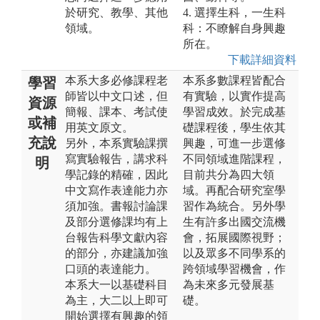
於研究、教學、其他
4. 選擇生科，一生科
領域。
科：不瞭解自身興趣
所在。
下載詳細資料
本系大多必修課程老
本系多數課程皆配合
學習
師皆以中文口述，但
有實驗，以實作提高
資源
簡報、課本、考試使
學習成效。於完成基
或補
用英文原文。
礎課程後，學生依其
充說
另外，本系實驗課撰
興趣，可進一步選修
寫實驗報告，講求科
不同領域進階課程，
明
學記錄的精確，因此
目前共分為四大領
中文寫作表達能力亦
域。再配合研究室學
須加強。書報討論課
習作為統合。另外學
及部分選修課均有上
生有許多出國交流機
台報告科學文獻內容
會，拓展國際視野；
的部分，亦建議加強
以及眾多不同學系的
口頭的表達能力。
跨領域學習機會，作
本系大一以基礎科目
為未來多元發展基
為主，大二以上即可
礎。
開始選擇有興趣的領