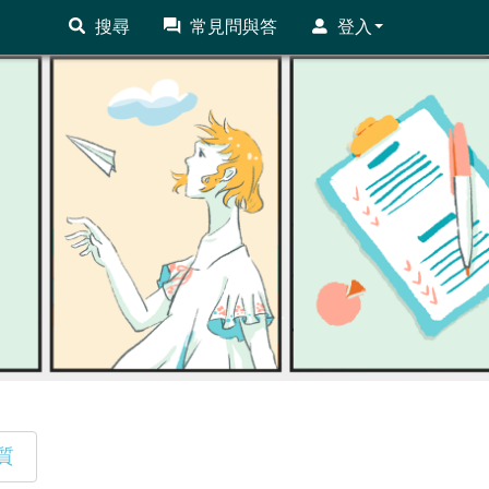
搜尋
常見問與答
登入
質