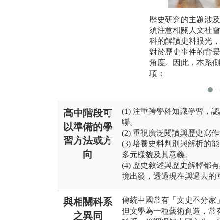
歷史研究的主題涉及
須注意相關人文社會
科的解讀史料眼光，
對於歷史事件的背景
角度。因此，本系側
項：
(1) 注重跨學科知識學習
高中階段可
聯。
以準備的學
(2) 重視廣泛閱讀與歷史寫
習方法或方
(3) 培養史料判別與解析
向
多元樣貌及其意義。
(4) 歷史敘述與歷史解釋
境出發，透過現在與過去的
傳統中國常有「文史不分家
與相關科系
但文學為一種藝術創造，常
之異同