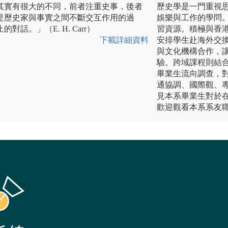
其實有很大的不同，前者注重史事，後者
歷史學是一門重視
是歷史家與事實之間不斷交互作用的過
娛樂與工作的學問
話。」（E. H. Carr）
習資源。積極與香
下載詳細資料
安排學生赴海外交
與文化機構合作，
驗。跨域課程則結
畢業生流向調查，
通協調、國際觀、
見本系畢業生對於
歡迎觀看本系系友職涯分享影片h