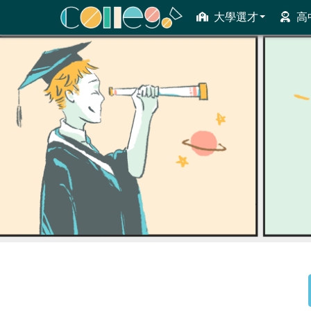
大學選才
高
ColleGo! 大學選才與高中育才輔助系統