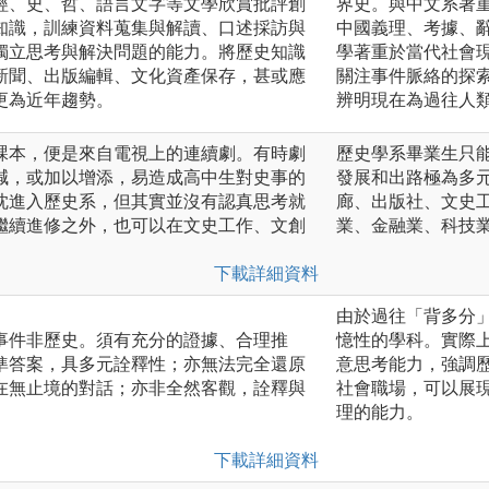
經、史、哲、語言文字等文學欣賞批評創
界史。與中文系著
知識，訓練資料蒐集與解讀、口述採訪與
中國義理、考據、
獨立思考與解決問題的能力。將歷史知識
學著重於當代社會
新聞、出版編輯、文化資產保存，甚或應
關注事件脈絡的探
更為近年趨勢。
辨明現在為過往人
課本，便是來自電視上的連續劇。有時劇
歷史學系畢業生只
減，或加以增添，易造成高中生對史事的
發展和出路極為多
忱進入歷史系，但其實並沒有認真思考就
廊、出版社、文史
繼續進修之外，也可以在文史工作、文創
業、金融業、科技
下載詳細資料
由於過往「背多分
事件非歷史。須有充分的證據、合理推
憶性的學科。實際
準答案，具多元詮釋性；亦無法完全還原
意思考能力，強調
在無止境的對話；亦非全然客觀，詮釋與
社會職場，可以展
理的能力。
下載詳細資料