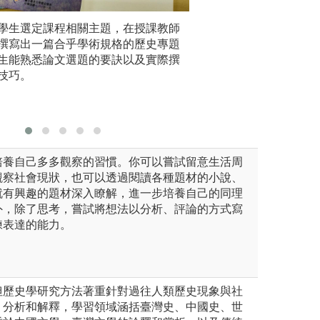
知識學習，認識歷史學與其他社會
學生選定課程相關主題，在授課教師
(2) 重視廣泛閱
史蹟踏查
聯。
撰寫出一篇合乎學術規格的歷史專題
檔案館、
生能熟悉論文選題的要訣以及實際撰
生能深入
技巧。
培養自己多多觀察的習慣。你可以嘗試留意生活周
觀察社會現狀，也可以透過閱讀各種題材的小說、
就有興趣的題材深入瞭解，進一步培養自己的同理
外，除了思考，嘗試將想法以分析、評論的方式寫
練表達的能力。
但歷史學研究方法著重針對過往人類歷史現象與社
、分析和解釋，學習領域涵括臺灣史、中國史、世