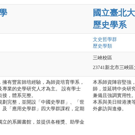
學
國立臺北大
歷史學系
文史哲
學群
歷史
學類
三峽校區
23741新北市三峽區
，擁有豐富師培經驗，為師資培育學系，
本系師資陣容堅強
及專業的史學研究人才為主。 設有學士
師，並延聘中央研
銜接，體系完整。
兼備且強調實用性
規劃完整，並開設「中國史學群」、「世
本系與美日韓港澳
」及「應用史學群」四大學群課程，定期
外參訪與進修。
獨立的系圖書館，並提供各種獎、助學金