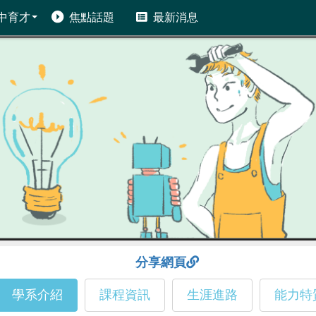
中育才
焦點話題
最新消息
分享網頁
學系介紹
課程資訊
生涯進路
能力特