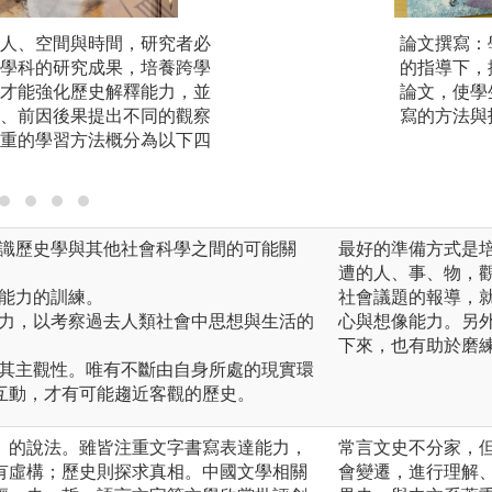
人、空間與時間，研究者必
(1) 注重跨學科
論文撰寫：
學科的研究成果，培養跨學
科學之間的可能關
的指導下，
才能強化歷史解釋能力，並
論文，使學
、前因後果提出不同的觀察
寫的方法與
重的學習方法概分為以下四
，認識歷史學與其他社會科學之間的可能關
最好的準備方式是
遭的人、事、物，
作能力的訓練。
社會議題的報導，
的能力，以考察過去人類社會中思想與生活的
心與想像能力。另
下來，也有助於磨
都有其主觀性。唯有不斷由自身所處的現實環
互動，才有可能趨近客觀的歷史。
」的說法。雖皆注重文字書寫表達能力，
常言文史不分家，
有虛構；歷史則探求真相。中國文學相關
會變遷，進行理解