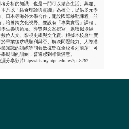
思考分析的知識，也是一門可以結合生活、興趣、
。本系以「結合理論與實踐」為核心，提供多元學
港、日本等海外大學合作，開設國際移動課程，並
換，培養跨文化視野。並設有「專業實習」課程，
讓學生參與策展、導覽與文案撰寫，累積職場經
合數位人文、影視史學與文化資。根據本校歷年度
對於畢業後求職順利與否、解決問題能力、人際溝
專業知識的訓練等問卷數據皆在全校名列前茅，可
在學期間的訓練，普遍感到相當滿意。
ttps://history.ntpu.edu.tw/?p=8262