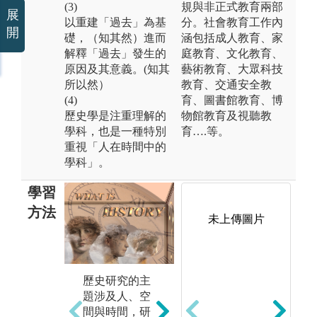
(3)
規與非正式教育兩部
展
以重建「過去」為基
分。社會教育工作內
開
礎，（知其然）進而
涵包括成人教育、家
解釋「過去」發生的
庭教育、文化教育、
原因及其意義。(知其
藝術教育、大眾科技
所以然）
教育、交通安全教
(4)
育、圖書館教育、博
歷史學是注重理解的
物館教育及視聽教
學科，也是一種特別
育….等。
重視「人在時間中的
學科」。
學習
方法
未上傳圖片
(1) 注重跨學科
(
歷史研究的主
知識學習，認
讀
題涉及人、空
識歷史學與其
能
間與時間，研