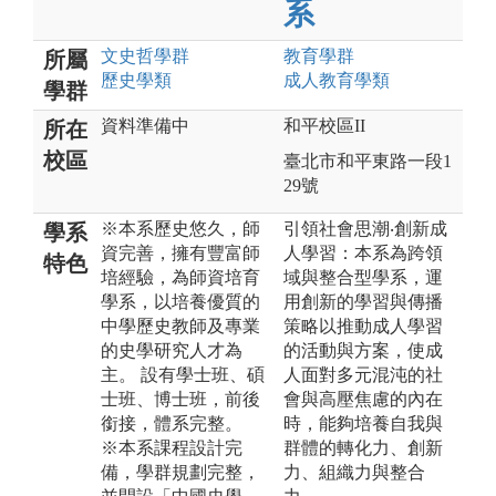
系
文史哲
學群
教育
學群
所屬
歷史
學類
成人教育
學類
學群
資料準備中
和平校區II
所在
校區
臺北市和平東路一段1
29號
※本系歷史悠久，師
引領社會思潮‧創新成
學系
資完善，擁有豐富師
人學習：本系為跨領
特色
培經驗，為師資培育
域與整合型學系，運
學系，以培養優質的
用創新的學習與傳播
中學歷史教師及專業
策略以推動成人學習
的史學研究人才為
的活動與方案，使成
主。 設有學士班、碩
人面對多元混沌的社
士班、博士班，前後
會與高壓焦慮的內在
銜接，體系完整。
時，能夠培養自我與
※本系課程設計完
群體的轉化力、創新
備，學群規劃完整，
力、組織力與整合