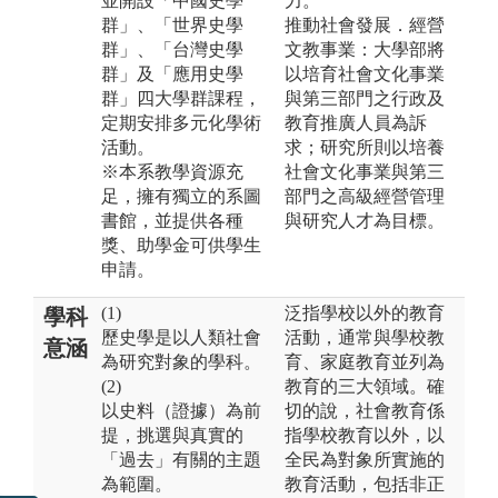
並開設「中國史學
力。
群」、「世界史學
推動社會發展．經營
群」、「台灣史學
文教事業：大學部將
群」及「應用史學
以培育社會文化事業
群」四大學群課程，
與第三部門之行政及
定期安排多元化學術
教育推廣人員為訴
活動。
求；研究所則以培養
※本系教學資源充
社會文化事業與第三
足，擁有獨立的系圖
部門之高級經營管理
書館，並提供各種
與研究人才為目標。
獎、助學金可供學生
申請。
(1)
泛指學校以外的教育
學科
歷史學是以人類社會
活動，通常與學校教
意涵
為研究對象的學科。
育、家庭教育並列為
(2)
教育的三大領域。確
以史料（證據）為前
切的說，社會教育係
提，挑選與真實的
指學校教育以外，以
「過去」有關的主題
全民為對象所實施的
為範圍。
教育活動，包括非正