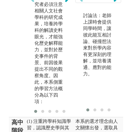
他社會科學之
究者必須注意
間的可能關
相關人文社會
聯。
討論法：老師
學科的研究成
上課時會提供
果，培養跨學
同學時間，讓
科的解讀史料
彼此能互相討
眼光，才能強
論、碰撞想法
化歷史解釋能
來對所學內容
力，並對於歷
有更深刻的理
史事件的背
解，並培養溝
景、前因後果
通、應對的能
提出不同的觀
力。
察角度。因
此，本系側重
的學習方法概
分為以下四
項：
(1) 注重跨學科知識學
本系的選才理念由人
高中
習，認識歷史學與其
文關懷出發，選取具
階段