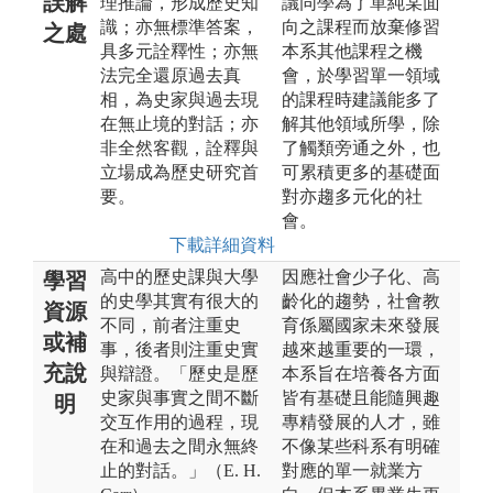
誤解
理推論，形成歷史知
議同學為了單純某面
識；亦無標準答案，
向之課程而放棄修習
之處
具多元詮釋性；亦無
本系其他課程之機
法完全還原過去真
會，於學習單一領域
相，為史家與過去現
的課程時建議能多了
在無止境的對話；亦
解其他領域所學，除
非全然客觀，詮釋與
了觸類旁通之外，也
立場成為歷史研究首
可累積更多的基礎面
要。
對亦趨多元化的社
會。
下載詳細資料
高中的歷史課與大學
因應社會少子化、高
學習
的史學其實有很大的
齡化的趨勢，社會教
資源
不同，前者注重史
育係屬國家未來發展
或補
事，後者則注重史實
越來越重要的一環，
充說
與辯證。「歷史是歷
本系旨在培養各方面
史家與事實之間不斷
皆有基礎且能隨興趣
明
交互作用的過程，現
專精發展的人才，雖
在和過去之間永無終
不像某些科系有明確
止的對話。」（E. H.
對應的單一就業方