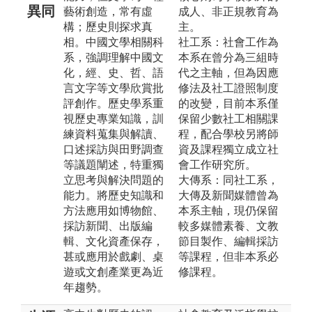
異同
藝術創造，常有虛
成人、非正規教育為
構；歷史則探求真
主。
相。中國文學相關科
社工系：社會工作為
系，強調理解中國文
本系在曾分為三組時
化，經、史、哲、語
代之主軸，但為因應
言文字等文學欣賞批
修法及社工證照制度
評創作。歷史學系重
的改變，目前本系僅
視歷史專業知識，訓
保留少數社工相關課
練資料蒐集與解讀、
程，配合學校另將師
口述採訪與田野調查
資及課程獨立成立社
等議題闡述，特重獨
會工作研究所。
立思考與解決問題的
大傳系：同社工系，
能力。將歷史知識和
大傳及新聞媒體曾為
方法應用如博物館、
本系主軸，現仍保留
採訪新聞、出版編
較多媒體素養、文教
輯、文化資產保存，
節目製作、編輯採訪
甚或應用於戲劇、桌
等課程，但非本系必
遊或文創產業更為近
修課程。
年趨勢。