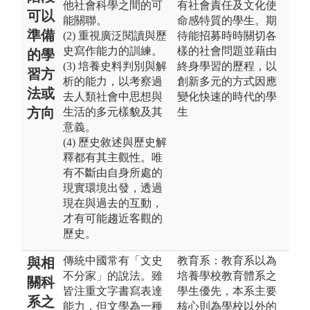
他社會科學之間的可
有社會責任及文化使
可以
能關聯。
命感特質的學生。期
準備
(2) 重視廣泛閱讀與歷
待能招募時時關切各
史寫作能力的訓練。
樣的社會問題並藉由
的學
(3) 培養史料判別與解
終身學習的歷程，以
習方
析的能力，以考察過
創新多元的方式因應
法或
去人類社會中思想與
變化快速的時代的學
方向
生活的多元樣貌及其
生
意義。
(4) 歷史敘述與歷史解
釋都有其主觀性。唯
有不斷由自身所處的
現實環境出發，透過
現在與過去的互動，
才有可能趨近客觀的
歷史。
傳統中國常有「文史
教育系：教育系以為
與相
不分家」的說法。雖
培養學校教育體系之
關科
皆注重文字書寫表達
學生優先，本系主要
系之
能力，但文學為一種
核心則為學校以外的