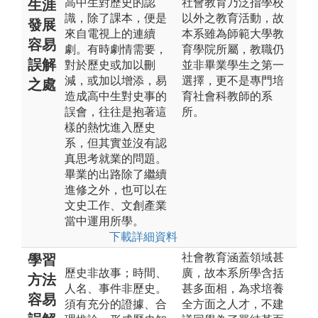
高中生對歷史的認
社會教育乃泛指學校
生涯
識，除了課本，便是
以外之教育活動，故
發展
來自電視上的連續
本系雖為師範大學教
容易
劇。有時劇情需要，
育學院所屬，教職仍
誤解
對於歷史或加以刪
並非畢業學生之第一
減，或加以增添，易
選擇，更不是專門培
之處
造成高中生對史事的
育社會科教師的系
誤會，往往是抱著這
所。
樣的熱忱進入歷史
系，但其實並沒有認
真思考就業的問題。
畢業的出路除了繼續
進修之外，也可以在
文史工作、文創產業
當中運用所學。
下載詳細資料
社會教育涵蓋領域甚
學習
歷史非故事；時間、
廣，故本系所學含括
方法
人名、事件非歷史。
甚多面相，為求培養
容易
須有充分的證據、合
全方面之人才，不建