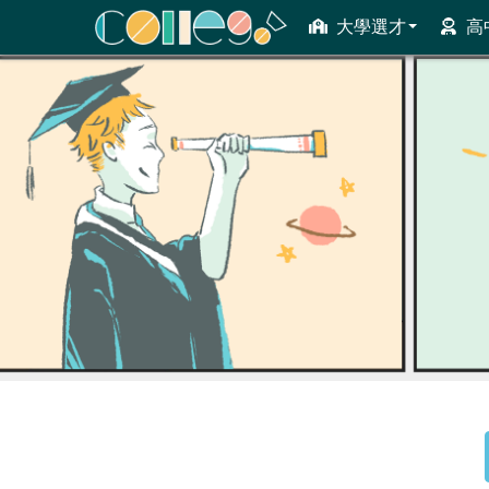
大學選才
高
ColleGo! 大學選才與高中育才輔助系統