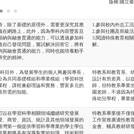
室」等相關設施。
版權:國立
時，除了基礎的原理外，需要更深究其應
1.參與校內外志工
識在網路上，此外，因為學科內容豐富且
2.參與社團及班級
歸納與融會貫通的能力，可以透過參加科
3.閱讀特殊教育相
過自己發現問題，嘗試解決回答它，將有
解。
納與融會貫通的能力，同時也能培養動手
研究的精神。
心科目外，為發展學生的個人興趣與專長，
特教系和教育系、
分為共同基礎模組和專業模組（學習科技
設計有所差異，以
課程，課程兼顧理論和實務，豐富多元的
師，但特教系畢業
涯所需的知能。
園老師，不過因為
殊幼兒學程，畢業
可以在學習科學相關領域繼續研究發展
特教系畢業後不僅
理、商管、資訊、統計及其他領域發展的
工作室推廣適性教
臺灣第一個提供學習科學專業的學士學位
金會、輔具教材研
就業都將具有深厚紮實的知識、技術和競