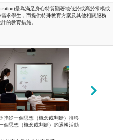
l Education)是為滿足身心特質顯著地低於或高於常模或
殊需求學生，而提供特殊教育方案及其他相關服務
設計的教育措施。
未上傳圖片
泛指從一個思想（概念或判斷）推移
個案分析
」、「眼動實驗室」、「腦波
課程教學討論和報
一個思想（概念或判斷）的邏輯活動
生進行分
典藏與數位出版實驗室」、
調、團隊
學習實驗室」及「虛擬實境教