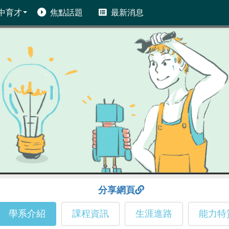
中育才
焦點話題
最新消息
分享網頁
學系介紹
課程資訊
生涯進路
能力特