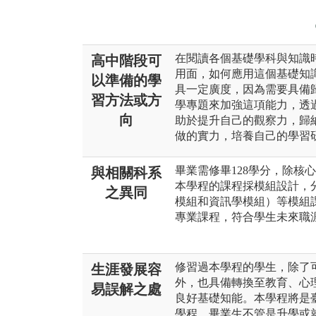
在閱讀各個基礎學科與知識
高中階段可
用面，如何應用這個基礎知
以準備的學
具一定廣度，因為需要具備
習方法或方
學專題來加強這項能力，透
向
助於提升自己的觀察力，歸
做的實力，培養自己的學習
畢業需修畢128學分，除核
與相關科系
本學程的課程採模組設計，
之異同
模組和資訊學模組）等模組
專業課程，符合學生未來職
修習過本學程的學生，除了
生涯發展容
外，也具備轉換至教育、心
易誤解之處
良好基礎知能。本學程將是
學程，畢業生不管是升學或