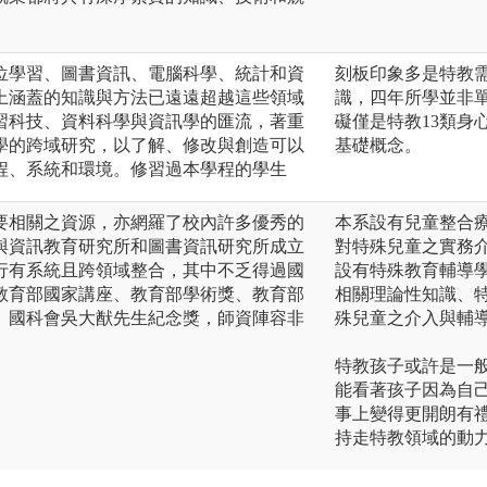
位學習、圖書資訊、電腦科學、統計和資
刻板印象多是特教
上涵蓋的知識與方法已遠遠超越這些領域
識，四年所學並非
習科技、資料科學與資訊學的匯流，著重
礙僅是特教13類身
學的跨域研究，以了解、修改與創造可以
基礎概念。
程、系統和環境。修習過本學程的學生
要相關之資源，亦網羅了校內許多優秀的
本系設有兒童整合
與資訊教育研究所和圖書資訊研究所成立
對特殊兒童之實務
行有系統且跨領域整合，其中不乏得過國
設有特殊教育輔導
教育部國家講座、教育部學術獎、教育部
相關理論性知識、
、國科會吳大猷先生紀念獎，師資陣容非
殊兒童之介入與輔
特教孩子或許是一
能看著孩子因為自
事上變得更開朗有
持走特教領域的動