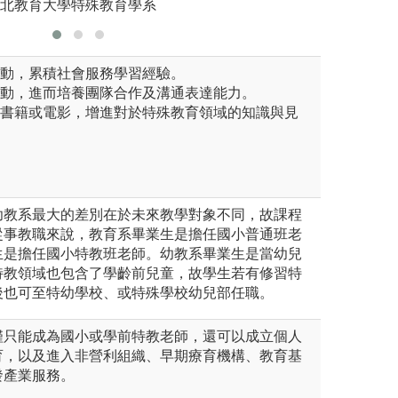
臺北教育大學特殊教育學系
版權:國
活動，累積社會服務學習經驗。
活動，進而培養團隊合作及溝通表達能力。
關書籍或電影，增進對於特殊教育領域的知識與見
幼教系最大的差別在於未來教學對象不同，故課程
從事教職來說，教育系畢業生是擔任國小普通班老
生是擔任國小特教班老師。幼教系畢業生是當幼兒
特教領域也包含了學齡前兒童，故學生若有修習特
後也可至特幼學校、或特殊學校幼兒部任職。
僅只能成為國小或學前特教老師，還可以成立個人
育，以及進入非營利組織、早期療育機構、教育基
發產業服務。