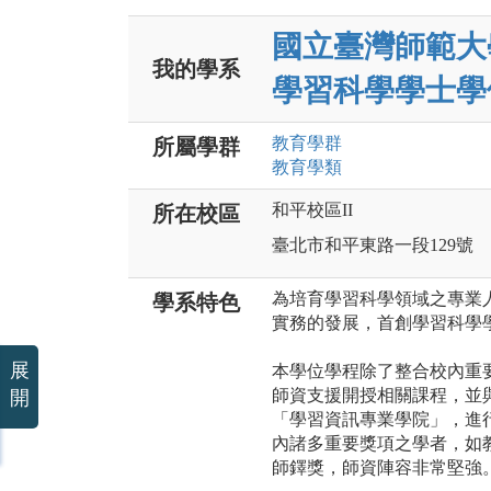
國立臺灣師範大
我的學系
學習科學學士學
教育
學群
所屬學群
教育
學類
和平校區II
所在校區
臺北市和平東路一段129號
為培育學習科學領域之專業
學系特色
實務的發展，首創學習科學
展
本學位學程除了整合校內重
師資支援開授相關課程，並
開
「學習資訊專業學院」，進
內諸多重要獎項之學者，如
師鐸獎，師資陣容非常堅強