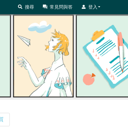
搜尋
常見問與答
登入
質