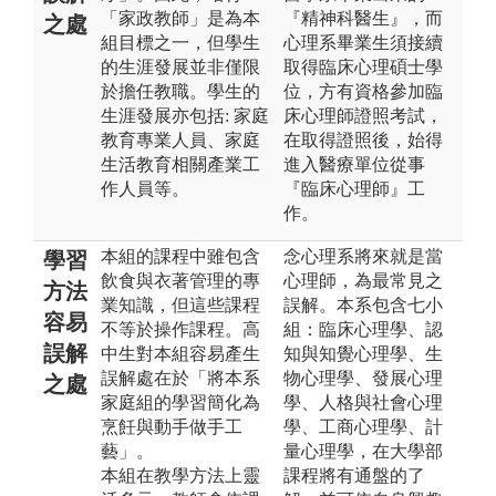
「家政教師」是為本
『精神科醫生』，而
之處
組目標之一，但學生
心理系畢業生須接續
的生涯發展並非僅限
取得臨床心理碩士學
於擔任教職。學生的
位，方有資格參加臨
生涯發展亦包括: 家庭
床心理師證照考試，
教育專業人員、家庭
在取得證照後，始得
生活教育相關產業工
進入醫療單位從事
作人員等。
『臨床心理師』工
作。
本組的課程中雖包含
念心理系將來就是當
學習
飲食與衣著管理的專
心理師，為最常見之
方法
業知識，但這些課程
誤解。本系包含七小
容易
不等於操作課程。高
組：臨床心理學、認
誤解
中生對本組容易產生
知與知覺心理學、生
誤解處在於「將本系
物心理學、發展心理
之處
家庭組的學習簡化為
學、人格與社會心理
烹飪與動手做手工
學、工商心理學、計
藝」。
量心理學，在大學部
本組在教學方法上靈
課程將有通盤的了