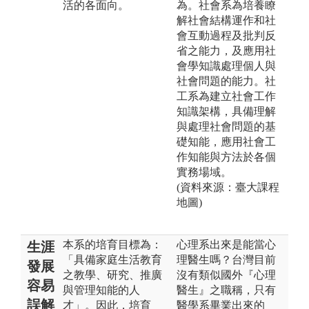
活的各面向。
為。社會系為培養瞭
解社會結構運作和社
會互動過程及批判反
省之能力，及應用社
會學知識處理個人與
社會問題的能力。社
工系為建立社會工作
知識架構，具備理解
與處理社會問題的基
礎知能，應用社會工
作知能與方法於各個
實務場域。
(資料來源：臺大課程
地圖)
本系的培育目標為：
心理系出來是能當心
生涯
「具備家庭生活教育
理醫生嗎？台灣目前
發展
之教學、研究、推廣
沒有類似國外『心理
容易
與管理知能的人
醫生』之職稱，只有
誤解
才」。因此，培育
醫學系畢業出來的