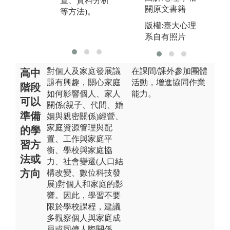
查、資料分析
實習，進行推
式
關原文書籍
等方法)。
廣及職涯探
索。
版權:臺大心理
系自有照片
對個人及家庭發展議
在課間/課外參加團體
高中
題有興趣，關心家庭
活動，增進協同作業
階段
如何影響個人、家人
能力。
可以
關係(親子、代間、婚
準備
姻與親密關係)經營、
家庭資源管理與配
的學
置、工作與家庭平
習方
衡、學校與家庭協
法或
力、社會變遷(人口結
方向
構改變、數位科技發
展)對個人和家庭的影
響。因此，學習不要
限於學校課程，建議
多觀察個人與家庭成
員或同儕人際關係、