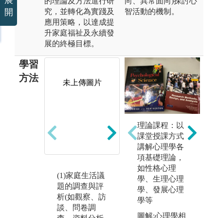
的理論及方法進行研
向、異常面向)探討心
究，並轉化為實踐及
智活動的機制。
開
應用策略，以達成提
升家庭福祉及永續發
展的終極目標。
學習
方法
未上傳圖片
未上傳圖片
理論課程：以
課堂授課方式
講解心理學各
項基礎理論，
如性格心理
(1)家庭生活議
(2)家庭生活教
(
學、生理心理
題的調查與評
育的實作(如設
專
學、發展心理
析(如觀察、訪
計教學或方
音
學等
談、問卷調
案)，並至機構
媒
圖解:心理學相