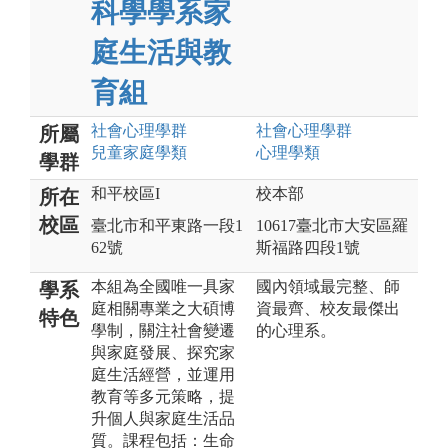
科學學系家
庭生活與教
育組
社會心理
學群
社會心理
學群
所屬
兒童家庭
學類
心理
學類
學群
和平校區I
校本部
所在
校區
臺北市和平東路一段1
10617臺北市大安區羅
62號
斯福路四段1號
本組為全國唯一具家
國內領域最完整、師
學系
庭相關專業之大碩博
資最齊、校友最傑出
特色
學制，關注社會變遷
的心理系。
與家庭發展、探究家
庭生活經營，並運用
教育等多元策略，提
升個人與家庭生活品
質。課程包括：生命