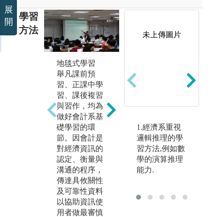
展
學習
開
方法
未上傳圖片
地毯式學習
舉凡課前預
習、正課中學
習、課後複習
與習作，均為
做好會計系基
小組合作學習
個
礎學習的環
1.經濟系重視
「小組合作學
以
節。因會計是
邏輯推理的學
習」是一種有
為
對經濟資訊的
習方法,例如數
系統、有結構
相
認定、衡量與
學的演算推理
的教學方法，
討
溝通的程序，
能力.
其進行的方式
理
傳達具攸關性
把不同特質的
分
及可靠性資料
學生分配在同
理
以協助資訊使
一小組中學
需
用者做最審慎
習，教師經由
科