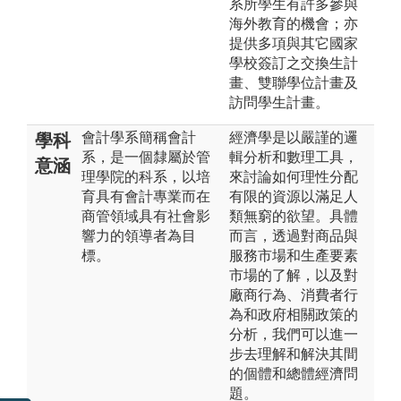
系所學生有許多參與
海外教育的機會；亦
提供多項與其它國家
學校簽訂之交換生計
畫、雙聯學位計畫及
訪問學生計畫。
會計學系簡稱會計
經濟學是以嚴謹的邏
學科
系，是一個隸屬於管
輯分析和數理工具，
意涵
理學院的科系，以培
來討論如何理性分配
育具有會計專業而在
有限的資源以滿足人
商管領域具有社會影
類無窮的欲望。具體
響力的領導者為目
而言，透過對商品與
標。
服務市場和生產要素
市場的了解，以及對
廠商行為、消費者行
為和政府相關政策的
分析，我們可以進一
步去理解和解決其間
的個體和總體經濟問
題。