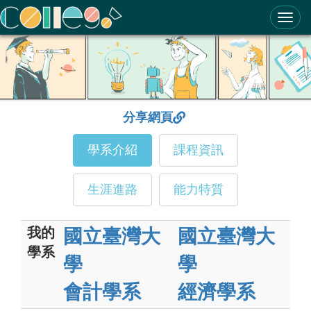
ColleGo! 大學選才與高中育才輔助系統
分享網頁
學系介紹
課程資訊
生涯進路
能力特質
我的
國立臺灣大
國立臺灣大
學系
學
學
會計學系
經濟學系