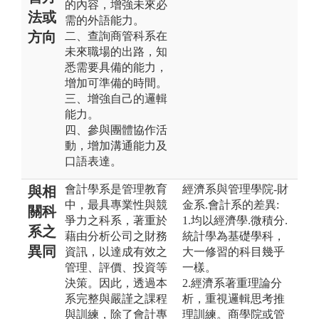
的內容，增強未來必
法或
需的外語能力。
方向
二、查詢商管科系在
未來職場的出路，知
悉需要具備的能力，
增加可準備的時間。
三、增強自己的邏輯
能力。
四、參與團體協作活
動，增加溝通能力及
口語表達。
會計學系是管理教育
經濟系與管理學院-財
與相
中，最具專業性與競
金系.會計系的差異:
關科
爭力之科系，著重於
1.均以經濟學.微積分.
系之
藉由分析公司之財務
統計學為基礎學科，
異同
資訊，以達成有效之
大一修習的科目幾乎
管理、評價、投資等
一樣。
決策。因此，透過本
2.經濟系著重理論分
系完整與嚴謹之課程
析，重視邏輯思考推
與訓練，除了會計專
理訓練。商學院或管