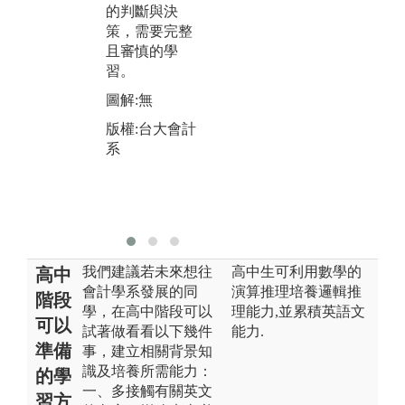
的判斷與決
各種途徑鼓勵
觀
策，需要完整
小組成員間彼
力
且審慎的學
此協助、相互
圖
習。
支持、共同合
版
作，因此需要
圖解:無
系
熟練地學習和
版權:台大會計
運用人際技
系
能。
圖解:無
版權:台灣大學
我們建議若未來想往
高中生可利用數學的
高中
會計學系發展的同
演算推理培養邏輯推
階段
學，在高中階段可以
理能力,並累積英語文
可以
試著做看看以下幾件
能力.
準備
事，建立相關背景知
識及培養所需能力：
的學
一、多接觸有關英文
習方