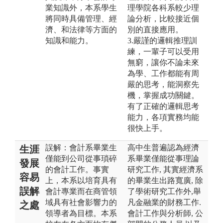
業知識外，本系學生
理學院各科系較少理
將同時具備管理、經
論分析，比較接近個
濟、和法律等方面的
別的直接應用。
知識和能力。
3.嚴謹的邏輯推理訓
練，一輩子可以受用
無窮，讓你不論未來
為學、工作都能有周
嚴的思考，能洞察先
機，掌握成功關鍵。
有了正確的邏輯思考
能力，各項實務均能
很快上手。
誤解：會計系畢業生
高中生普遍認為經濟
生涯
僅能到公司從事瑣碎
系畢業僅能從事理論
發展
的會計工作。事實
研究工作, 其實經濟系
容易
上，本系以培育具有
的畢業生出路寬廣, 除
誤解
會計專業而在商管領
了學術研究工作外,舉
域具有社會影響力的
凡金融業的財務工作.
之處
領導者為目標。本系
會計工作與分析師, 公