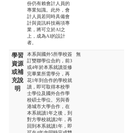
份仍有賴會計人員的
專業知識。此外，會
計人員若同時具備會
計與資訊科技兩項專
業，將可立於AI之
上，成為AI的設計
者。
本系與國外5所學校簽
無
學習
訂雙聯學位合約，前3
資源
或4年於本系就讀並修
或補
完畢業所需學分，再
充說
花1年到合作的學校就
讀，即可取得本校學
明
士學位及國外合作學
校碩士學位。另與香
港城市大學合作，在
本系就讀1年之後，到
對方學校就讀2年，再
回到本系就讀1年，即
可在4年內同時完成雙