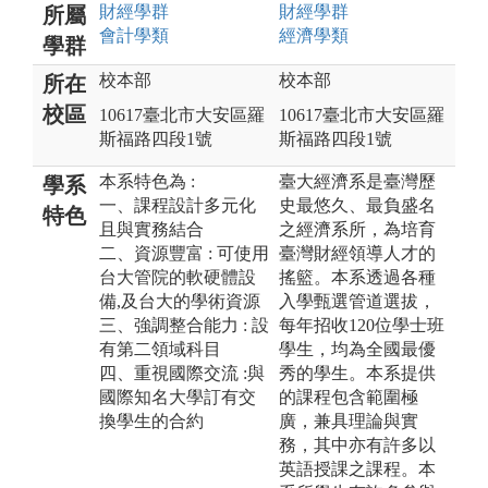
財經
學群
財經
學群
所屬
會計
學類
經濟
學類
學群
校本部
校本部
所在
校區
10617臺北市大安區羅
10617臺北市大安區羅
斯福路四段1號
斯福路四段1號
本系特色為 :
臺大經濟系是臺灣歷
學系
一、課程設計多元化
史最悠久、最負盛名
特色
且與實務結合
之經濟系所，為培育
二、資源豐富 : 可使用
臺灣財經領導人才的
台大管院的軟硬體設
搖籃。本系透過各種
備,及台大的學術資源
入學甄選管道選拔，
三、強調整合能力 : 設
每年招收120位學士班
有第二領域科目
學生，均為全國最優
四、重視國際交流 :與
秀的學生。本系提供
國際知名大學訂有交
的課程包含範圍極
換學生的合約
廣，兼具理論與實
務，其中亦有許多以
英語授課之課程。本