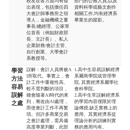
校友在各方面均有傑
部門的公務人員,以及
出表現，包括擔任四
資料科學或藝文創作
大會計師事務所之領
相關工作,均有經濟系
導人，金融機構之董
畢業生的蹤影。
事長/總經理、公家單
位首長（例如財政部
長、主計長）、私人
企業財務/會計主管、
自行創業、大學會計
系教授等。
誤解：會計人員將被A
1.高中生容易誤解經濟
學習
I所取代。事實上，會
系屬商學院或管理學
方法
計工作中重複性高、
院, 其實經濟系屬學社
容易
較不需判斷的項目，
會科學院。
誤解
雖會隨著AI時代的來
2.高中生常誤解經濟系
到，漸改由AI處理，
的學習內容僅限於理
之處
而使會計工作不再繁
論傳授,缺乏實務上的
瑣。但許多商業交易
應用。其實經濟系從
之會計處理，需具備
理論分析的訓練到實
高度專業判斷，此部
務的應用均有。