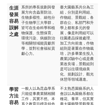
系所的專長規劃與發
臺大園藝系共分為三
生涯
展方向含蟲害防治、
組，分別是利用組、
發展
生物多樣性、細包分
作物組、景觀組，各
容易
子生物學三大學群，
群在公、私部門和升
誤解
皆可在生命科學和植
學上都有多元的發
物保護、生態保育、
展，像是利用組可以
之處
環境污染、病媒防治
往園產品採後處理、
等相關領域能貢獻所
加工方向前進，作物
學，並對社會福祉貢
組則是著重在作物栽
獻心力。
培，許多畢業生投入
農業試驗中心或是農
業改良場，景觀組則
是可以往環境綠美
化、規劃設計、觀光
休憩等領域邁進。
一般人以為昆蟲學系
不太熟悉園藝系的人
學習
只能從事農業關相關
會誤以為園藝系都在
方法
工作，其實不然。本
種花、養草，但其實
容易
系之教育目標及特色
臺大園藝暨景觀學系