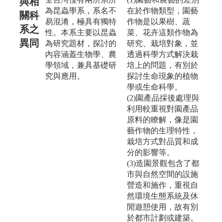
與相
為昆蟲學系，系名不
在於作物類型，園藝
關科
易混淆，極具有獨特
作物是以果樹、蔬
系之
性。本系主要以昆蟲
菜、花卉這類作物為
異同
為研究題材，探討的
研究、栽培對象，並
內容涵蓋生物學、農
透過科學方式解決栽
學領域，兼具基礎研
培上的問題，有別於
究與應用。
探討生命現象的植物
學或生命科學。
(2)園產品採後處理與
利用較重視對園產品
原料的瞭解，像是園
藝作物的生理特性，
栽培方式對品質和成
分的影響等。
(3)造園景觀包含了都
市與自然空間的設施
營造和施作，重視自
然環境生態系統及休
閒遊憩使用，故有別
於都市計劃或建築。