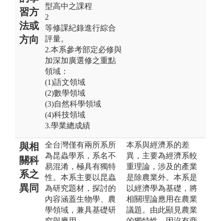
型高中之課程
習方
2
法或
等修課紀錄進行綜合
方向
評量。
2.本系參考部定必修與
加深加廣選修之重點
領域：
(1)語文領域
(2)數學領域
(3)自然科學領域
(4)科技領域
3.學業總成績
全台灣僅有兩所系所
本系與經濟系的差
與相
為昆蟲學系，系名不
異，主要為經濟系較
關科
易混淆，極具有獨特
重理論，涉及的產業
系之
性。本系主要以昆蟲
是除農業外。本系是
異同
為研究題材，探討的
以經濟學為基礎，將
內容涵蓋生物學、農
相關理論應用在農業
學領域，兼具基礎研
議題。由此顯見農業
究與應用。
的獨特性，因沒有商