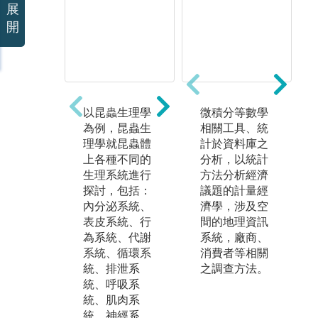
展
開
以昆蟲生理學
生態、昆蟲分
微積分等數學
蟲
為例，昆蟲生
類、行為、保
相關工具、統
物
理學就昆蟲體
育領域中以昆
計於資料庫之
技
上各種不同的
蟲分類學為
分析，以統計
蟲
生理系統進行
例，內容為認
方法分析經濟
例
探討，包括：
識各目昆蟲科
議題的計量經
蟲
內分泌系統、
級分類系統及
濟學，涉及空
理
表皮系統、行
其形態、生
間的地理資訊
蟲
為系統、代謝
態、行為等分
系統，廠商、
過
系統、循環系
類相關內容；
消費者等相關
範
統、排泄系
並簡介系統分
之調查方法。
新
統、呼吸系
類學入門課
介
統、肌肉系
題。實習課程
主
統、神經系
配合講演進度
及