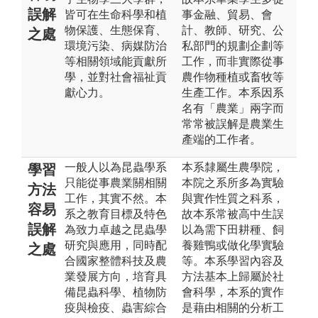
誤解
皆可在生命科學和植
事金融、貿易、會
物保護、生態保育、
計、教師、研究、公
之處
環境污染、病媒防治
私部門的規劃企劃等
等相關領域能貢獻所
工作，而非實際從事
學，並對社會福祉貢
農作物種植或畜牧等
獻心力。
生產工作。本系因系
名有「農業」兩字而
常常被誤解是農業生
產端的工作者。
一般人以為昆蟲學系
本系隸屬生農學院，
學習
只能從事農業關相關
本院之系所多為實驗
方法
工作，其實不然。本
與實作性質之科系，
容易
系之教育目標及特色
故本系常被高中生誤
誤解
為致力卓越之昆蟲學
以為需下田耕種、飼
研究與應用，同時配
養雞鴨或做化學實驗
之處
合國家整體科技及農
等。本系學習內容及
業發展方向，培育具
方法基本上歸屬於社
備昆蟲科學、植物防
會科學，本系的實作
疫與檢疫、蟲害綜合
是藉由相關的分析工