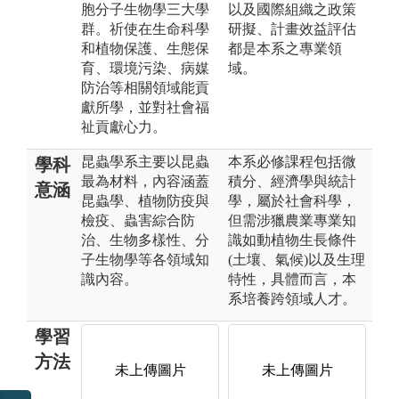
胞分子生物學三大學
以及國際組織之政策
群。祈使在生命科學
研擬、計畫效益評估
和植物保護、生態保
都是本系之專業領
育、環境污染、病媒
域。
防治等相關領域能貢
獻所學，並對社會福
祉貢獻心力。
昆蟲學系主要以昆蟲
本系必修課程包括微
學科
最為材料，內容涵蓋
積分、經濟學與統計
意涵
昆蟲學、植物防疫與
學，屬於社會科學，
檢疫、蟲害綜合防
但需涉獵農業專業知
治、生物多樣性、分
識如動植物生長條件
子生物學等各領域知
(土壤、氣候)以及生理
識內容。
特性，具體而言，本
系培養跨領域人才。
學習
方法
未上傳圖片
未上傳圖片
未上傳圖片