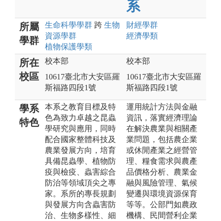
系
生命科學
學群
跨
生物
財經
學群
所屬
資源
學群
經濟
學類
學群
植物保護
學類
校本部
校本部
所在
校區
10617臺北市大安區羅
10617臺北市大安區羅
斯福路四段1號
斯福路四段1號
本系之教育目標及特
運用統計方法與金融
學系
色為致力卓越之昆蟲
資訊，落實經濟理論
特色
學研究與應用，同時
在解決農業與相關產
配合國家整體科技及
業問題，包括農企業
農業發展方向，培育
或休閒產業之經營管
具備昆蟲學、植物防
理、糧食需求與農產
疫與檢疫、蟲害綜合
品價格分析、農業金
防治等領域頂尖之專
融與風險管理、氣候
家。系所的專長規劃
變遷與環境資源保育
與發展方向含蟲害防
等等。公部門如農政
治、生物多樣性、細
機構、民間營利企業