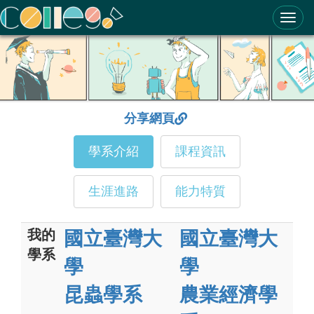
ColleGo! 大學選才與高中育才輔助系統
分享網頁
學系介紹
課程資訊
生涯進路
能力特質
我的
國立臺灣大
國立臺灣大
學系
學
學
昆蟲學系
農業經濟學