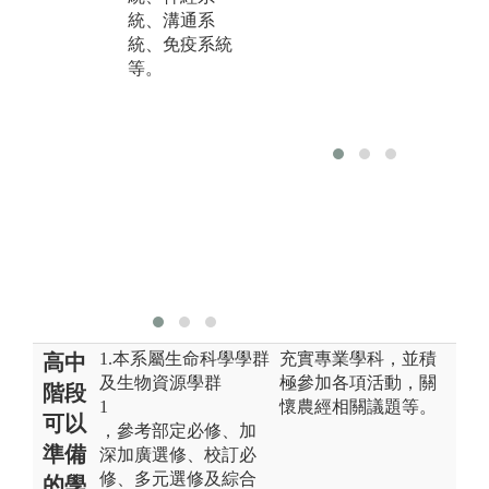
統、溝通系
及內容，認識
監
統、免疫系統
各目昆蟲重要
等
等。
的科及其標本
相
採集、保存和
合
製作技術，並
綜
安排野外採集
估
或參訪。
之
為
農
理
據
管
1.本系屬生命科學學群
充實專業學科，並積
高中
及生物資源學群
極參加各項活動，關
階段
1
懷農經相關議題等。
可以
，參考部定必修、加
準備
深加廣選修、校訂必
修、多元選修及綜合
的學