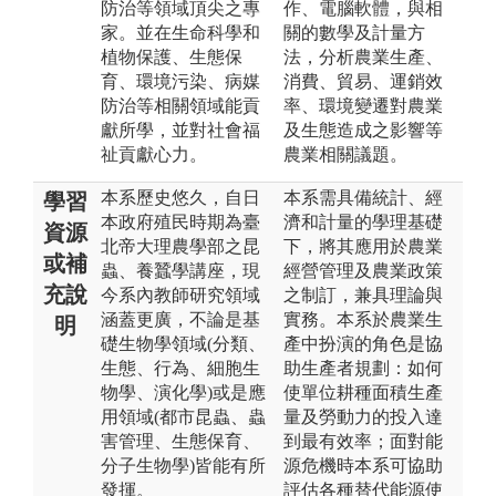
防治等領域頂尖之專
作、電腦軟體，與相
家。並在生命科學和
關的數學及計量方
植物保護、生態保
法，分析農業生產、
育、環境污染、病媒
消費、貿易、運銷效
防治等相關領域能貢
率、環境變遷對農業
獻所學，並對社會福
及生態造成之影響等
祉貢獻心力。
農業相關議題。
本系歷史悠久，自日
本系需具備統計、經
學習
本政府殖民時期為臺
濟和計量的學理基礎
資源
北帝大理農學部之昆
下，將其應用於農業
或補
蟲、養蠶學講座，現
經營管理及農業政策
充說
今系內教師研究領域
之制訂，兼具理論與
涵蓋更廣，不論是基
實務。本系於農業生
明
礎生物學領域(分類、
產中扮演的角色是協
生態、行為、細胞生
助生產者規劃：如何
物學、演化學)或是應
使單位耕種面積生產
用領域(都市昆蟲、蟲
量及勞動力的投入達
害管理、生態保育、
到最有效率；面對能
分子生物學)皆能有所
源危機時本系可協助
發揮。
評估各種替代能源使