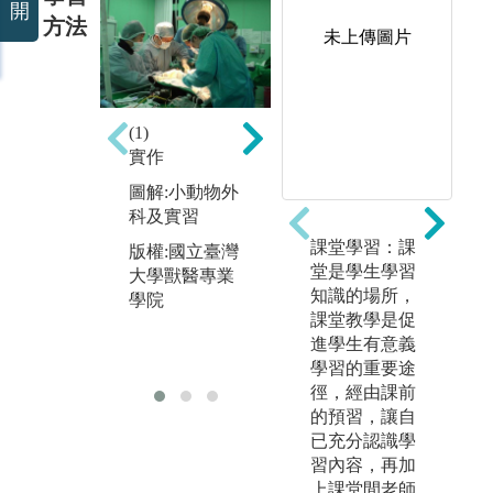
開
方法
未上傳圖片
(3)
(2)
(1)
用
利用光學顯微
實作
行
鏡進行組織疾
病理切片之觀
圖解:小動物外
圖
察
科及實習
討
課堂學習：課
圖解:組織學實
版權:國立臺灣
版
堂是學生學習
習
大學獸醫專業
大
知識的場所，
學院
學
版權:國立臺灣
課堂教學是促
大學獸醫專業
進學生有意義
學院
學習的重要途
徑，經由課前
的預習，讓自
已充分認識學
習內容，再加
上課堂間老師