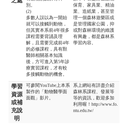
之處
別。
保育、家具業、精油
(2)
業、造紙業，甚至管
多數人誤以為一開始
理一個森林遊樂區或
就可以接觸到動物，
是管理國家公園，抑
但其實本系前4年很多
或對森林環境的維護
課程需要背誦及理
有興趣，都是森林系
解，且需要完成前4年
學習內容。
的必修課程，具有獸
醫師相關基本知識
後，方可進入第5年診
療實習課程，才有較
多接觸動物的機會。
可參閱YouTube上本系
系上網站有詳盡介紹
學習
製作的「動物醫學面
森林系課程、發展等
資源
面觀」影片。
等的資訊，歡迎多加
或補
利用喔！http://www.fo.
充說
ntu.edu.tw/
明