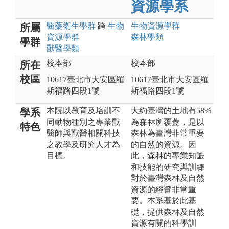
資源學系
醫藥衛生
學群
跨
生物
生物資源
學群
所屬
資源
學群
森林
學類
學群
獸醫
學類
校本部
校本部
所在
校區
10617臺北市大安區羅
10617臺北市大安區羅
斯福路四段1號
斯福路四段1號
本院以教育及培訓不
大約臺灣的土地有58%
學系
同動物種別之專業獸
為森林所覆蓋，是以
特色
醫師與獸醫相關科技
森林為臺灣非常重要
之教學及研究人才為
的自然的資源。因
目標。
此，森林的專業知識
和技能的研究與訓練
對於臺灣森林及自然
資源的經營非常重
要。本系基於此基
礎，提供森林及自然
資源有關的科學訓