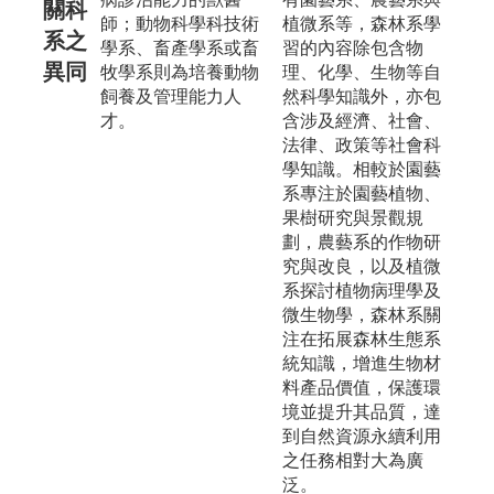
關科
師；動物科學科技術
植微系等，森林系學
系之
學系、畜產學系或畜
習的內容除包含物
異同
牧學系則為培養動物
理、化學、生物等自
飼養及管理能力人
然科學知識外，亦包
才。
含涉及經濟、社會、
法律、政策等社會科
學知識。相較於園藝
系專注於園藝植物、
果樹研究與景觀規
劃，農藝系的作物研
究與改良，以及植微
系探討植物病理學及
微生物學，森林系關
注在拓展森林生態系
統知識，增進生物材
料產品價值，保護環
境並提升其品質，達
到自然資源永續利用
之任務相對大為廣
泛。