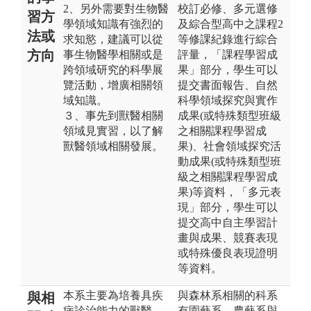
2、另外需要對生物醫
校訂必修、多元選修
習方
學領域知識有強烈的
及綜合型高中之課程2
法或
求知慾，建議可以從
等修課紀錄進行綜合
方向
事生物醫學相關或是
評量，「課程學習成
跨領域研究的科學展
果」部分，學生可以
覽活動，增廣相關領
提交書面報告、自然
域知識。
科學領域探究與實作
３、事先到獸醫相關
成果(或特殊類型班級
領域見實習，以了解
之相關課程學習成
獸醫領域相關發展。
果)、社會領域探究活
動成果(或特殊類型班
級之相關課程學習成
果)等資料，「多元表
現」部分，學生可以
提交高中自主學習計
畫與成果、競賽表現
或特殊優良表現證明
等資料。
本系主要為培養具疾
與森林系相關的科系
與相
病診治能力的獸醫
有園藝系、農藝系與