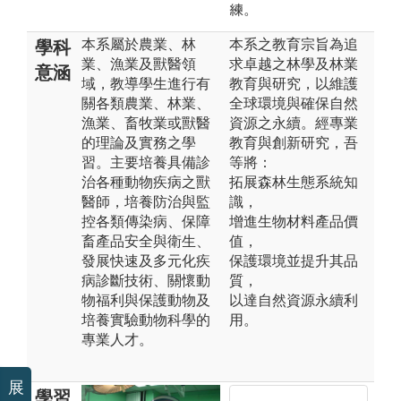
練。
本系屬於農業、林
本系之教育宗旨為追
學科
業、漁業及獸醫領
求卓越之林學及林業
意涵
域，教導學生進行有
教育與研究，以維護
關各類農業、林業、
全球環境與確保自然
漁業、畜牧業或獸醫
資源之永續。經專業
的理論及實務之學
教育與創新研究，吾
習。主要培養具備診
等將：
治各種動物疾病之獸
拓展森林生態系統知
醫師，培養防治與監
識，
控各類傳染病、保障
增進生物材料產品價
畜產品安全與衛生、
值，
發展快速及多元化疾
保護環境並提升其品
病診斷技術、關懷動
質，
物福利與保護動物及
以達自然資源永續利
培養實驗動物科學的
用。
專業人才。
展
學習