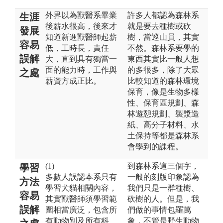
外界以為獸醫系畢業
許多人都認為森林系
生涯
後薪水很高，後來才
就是要去種樹或砍
發展
知道新進獸醫師起薪
樹，當巡山員，其實
容易
低，工時長，責任
不然。森林系要學的
誤解
大，直到具有獨當一
東西其實比一般人想
面的能力時，工作與
的多很多，除了大眾
之處
薪資方成正比。
比較知道的森林環境
保育，像是生物多樣
性、保育區規劃、森
林遊憩規劃、製漿造
紙、高分子材料、水
土保持等都是森林系
會學到的課程。
(1)
到森林系這三個字，
學習
多數人誤認本系只有
一般的刻版印象認為
方法
學習犬貓相關內容，
我們只是一群種樹、
容易
其實獸醫師須學習範
砍樹的人。但是，我
誤解
圍相當廣泛，包含所
們做的事情包羅萬
有動物別及所有科
象，不管是野生動物