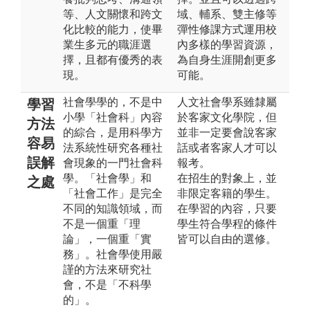
等、人文關懷和跨文
域、輔系、雙主修等
化比較的能力，使畢
彈性修課方式運用校
業生多元的職涯選
內多樣的學習資源，
擇，且都有優秀的表
為自身生涯開創更多
現。
可能。
社會學學的，不是中
人文社會學系雖隸屬
學習
小學「社會科」內容
於客家文化學院，但
方法
的綜合，是用科學方
並非一定要會說客家
容易
法系統性研究各種社
話或者客家人才可以
誤解
會現象的一門社會科
報考。
學。「社會學」和
在招生的對象上，並
之處
「社會工作」是完全
非限定客籍的學生。
不同的知識領域，而
在學習的內容，只要
不是一個重「理
學生符合學程的條件
論」，一個重「實
皆可以自由的選修。
務」。社會學使用嚴
謹的方法來研究社
會，不是「不科學
的」。