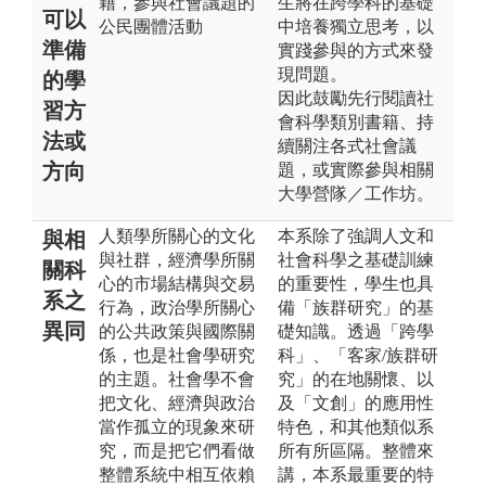
籍，參與社會議題的
生將在跨學科的基礎
可以
公民團體活動
中培養獨立思考，以
準備
實踐參與的方式來發
現問題。
的學
因此鼓勵先行閱讀社
習方
會科學類別書籍、持
法或
續關注各式社會議
方向
題，或實際參與相關
大學營隊／工作坊。
人類學所關心的文化
本系除了強調人文和
與相
與社群，經濟學所關
社會科學之基礎訓練
關科
心的市場結構與交易
的重要性，學生也具
系之
行為，政治學所關心
備「族群研究」的基
異同
的公共政策與國際關
礎知識。透過「跨學
係，也是社會學研究
科」、「客家/族群研
的主題。社會學不會
究」的在地關懷、以
把文化、經濟與政治
及「文創」的應用性
當作孤立的現象來研
特色，和其他類似系
究，而是把它們看做
所有所區隔。整體來
整體系統中相互依賴
講，本系最重要的特