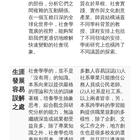
的部份，分析它們之
質在於草根、社會實
間複雜的互動關係。
踐、實作與文化創意
在一個互賴日深的全
產業。師資結構涵蓋
球化世界中，社會學
不同學科背景的教
寬廣的視野，能夠幫
授、課程安排上包括
助我們更適切地瞭解
了不同領域的安排、
快速變動的社會現
學術研究上也橫跨了
象。
不同議題的探索。
社會學學的，並不是
多數人容易誤認(1)人
生涯
「沒有用」的知識。
社系畢業只能擔任公
發展
本系向來以提供嚴格
務人員或公民老師。
容易
的理論和方法的訓練
(2)人社系是社工系。
誤解
著稱，培養學生抽象
以上兩者皆非，另，
思考、綜合觀念與研
本系跨學科的學習能
之處
究分析的能力，無論
夠提供職業規劃的多
繼續深造或就業都受
樣性，除了企劃、文
益良多。除了專業知
化工作之外，地方創
識之外，社會學也培
生也是很多校友的選
養批判思考、溝通領
擇。並且可以透過跨