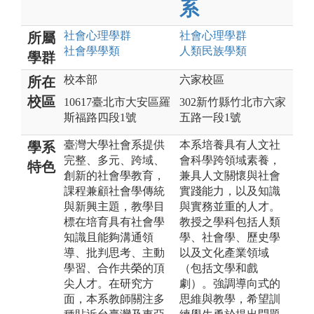
系
社會心理
學群
社會心理
學群
所屬
社會學
學類
人類民族
學類
學群
校本部
六家校區
所在
校區
10617臺北市大安區羅
302新竹縣竹北市六家
斯福路四段1號
五路一段1號
臺灣大學社會系提供
本系培養具有人文社
學系
完整、多元、跨域、
會科學跨領域素養，
特色
創新的社會學教育，
兼具人文關懷與社會
課程兼顧社會學傳統
實踐能力，以及知識
與新興主題，教學目
與實務並重的人才。
標在培育具有社會學
教授之學科包括人類
知識且能夠溝通領
學、社會學、歷史學
導、批判思考、主動
以及文化產業領域
學習、合作共榮的頂
（包括文學和戲
尖人才。在研究方
劇）。強調導向式的
面，本系教師關注多
思維與教學，希望訓