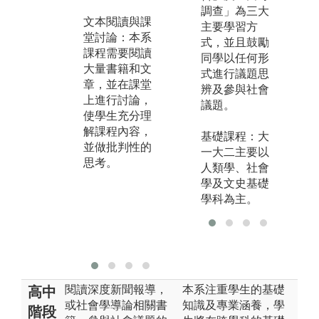
和閱讀教材，
調查」為三大
文本閱讀與課
研
進行討論，使
主要學習方
堂討論：本系
系
學生對於閱讀
式，並且鼓勵
課程需要閱讀
求
的文本、課程
同學以任何形
大量書籍和文
中
的內容，相關
式進行議題思
章，並在課堂
告
的概念和理
辨及參與社會
上進行討論，
組
論，有更深刻
議題。
使學生充分理
的
的了解，也在
解課程內容，
理
頻繁的討論中
基礎課程：大
並做批判性的
用
培養批判思
一大二主要以
思考。
法
考、溝通和表
人類學、社會
料
達的能力。
學及文史基礎
釋
學科為主。
增
社
力
閱讀深度新聞報導，
本系注重學生的基礎
高中
或社會學導論相關書
知識及專業涵養，學
階段