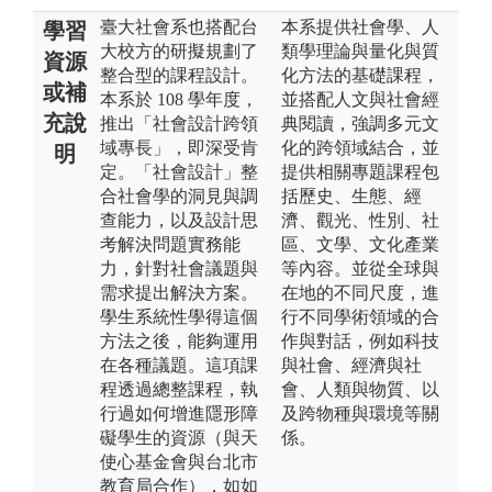
臺大社會系也搭配台
本系提供社會學、人
學習
大校方的研擬規劃了
類學理論與量化與質
資源
整合型的課程設計。
化方法的基礎課程，
或補
本系於 108 學年度，
並搭配人文與社會經
充說
推出「社會設計跨領
典閱讀，強調多元文
域專長」，即深受肯
化的跨領域結合，並
明
定。「社會設計」整
提供相關專題課程包
合社會學的洞見與調
括歷史、生態、經
查能力，以及設計思
濟、觀光、性別、社
考解決問題實務能
區、文學、文化產業
力，針對社會議題與
等內容。並從全球與
需求提出解決方案。
在地的不同尺度，進
學生系統性學得這個
行不同學術領域的合
方法之後，能夠運用
作與對話，例如科技
在各種議題。這項課
與社會、經濟與社
程透過總整課程，執
會、人類與物質、以
行過如何增進隱形障
及跨物種與環境等關
礙學生的資源（與天
係。
使心基金會與台北市
教育局合作），如如