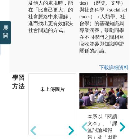
及他人的處境時，能
ties）（歷史、文學）
在「比自己更大」的
與社會科學（social sci
社會脈絡中來理解，
ences）（人類學、社
進而找出更有效解決
會學）的基礎知識與
展
社會問題的方式。
專業涵養，鼓勵同學
開
在不同學門之間相互
吸收並參與知識辯證
關係的討論。
下載詳細資料
學習
方法
未上傳圖片
小組討論：將
學生分組，由
本系以「閱讀
碩博士班研究
文本」、「課
生帶領，針對
堂討論和報
每週課程內容
告」及「田野