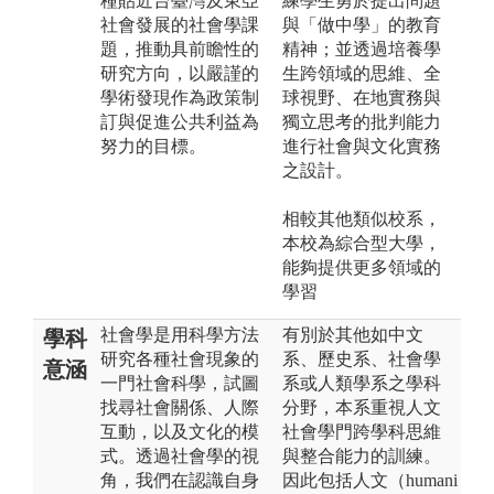
種貼近台臺灣及東亞
練學生勇於提出問題
社會發展的社會學課
與「做中學」的教育
題，推動具前瞻性的
精神；並透過培養學
研究方向，以嚴謹的
生跨領域的思維、全
學術發現作為政策制
球視野、在地實務與
訂與促進公共利益為
獨立思考的批判能力
努力的目標。
進行社會與文化實務
之設計。
相較其他類似校系，
本校為綜合型大學，
能夠提供更多領域的
學習
社會學是用科學方法
有別於其他如中文
學科
研究各種社會現象的
系、歷史系、社會學
意涵
一門社會科學，試圖
系或人類學系之學科
找尋社會關係、人際
分野，本系重視人文
互動，以及文化的模
社會學門跨學科思維
式。透過社會學的視
與整合能力的訓練。
角，我們在認識自身
因此包括人文（humani