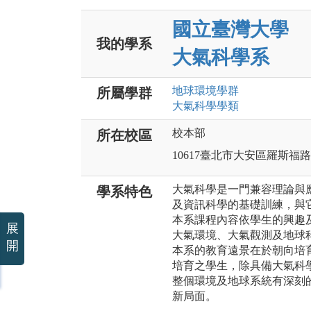
國立臺灣大學
我的學系
大氣科學系
地球環境
學群
所屬學群
大氣科學
學類
校本部
所在校區
10617臺北市大安區羅斯福
大氣科學是一門兼容理論與
學系特色
及資訊科學的基礎訓練，與
本系課程內容依學生的興趣
展
大氣環境、大氣觀測及地球
開
本系的教育遠景在於朝向培
培育之學生，除具備大氣科
整個環境及地球系統有深刻
新局面。