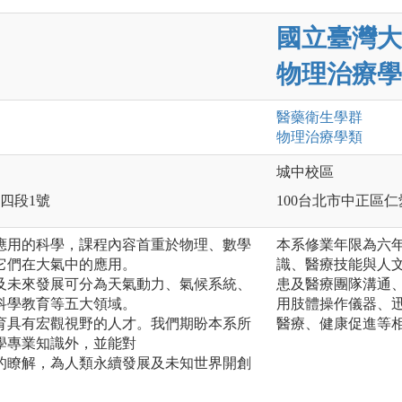
國立臺灣大
物理治療學
醫藥衛生
學群
物理治療
學類
城中校區
路四段1號
100台北市中正區仁
應用的科學，課程內容首重於物理、數學
本系修業年限為六
它們在大氣中的應用。
識、醫療技能與人
及未來發展可分為天氣動力、氣候系統、
患及醫療團隊溝通
科學教育等五大領域。
用肢體操作儀器、
育具有宏觀視野的人才。我們期盼本系所
醫療、健康促進等
學專業知識外，並能對
的瞭解，為人類永續發展及未知世界開創