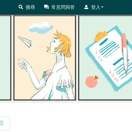
搜尋
常見問與答
登入
質