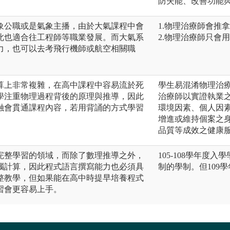
防失能、改善功能
象公職或是氣象主播，由於大氣課程中會
1.物理治療師會推
此也適合往工程師等職業發展。而大氣系
2.物理治療師只會
力，也可以去考飛行機師或航空相關職
算上非常複雜，在高中課程中容易流於死
學生易混淆物理治
學注重物理過程背後的原理與推導，因此
治療師以實證執業
融會貫通課程內容，若用背誦的方式學習
環境因素、個人因
增進或維持個案之
品質等成效之健康
完整學習的領域，而除了數理推導之外，
105-108學年
腦計算，因此程式語言撰寫能力也必須具
制的學制。但109
整教學，但如果能在高中時提早培養程式
習會更容易上手。