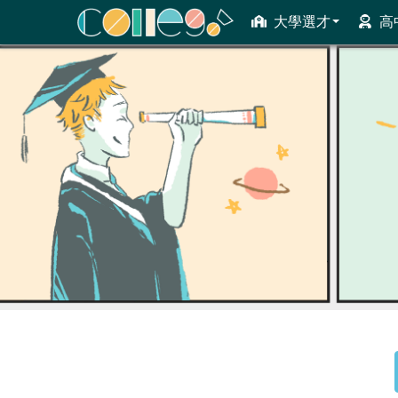
大學選才
高
ColleGo! 大學選才與高中育才輔助系統