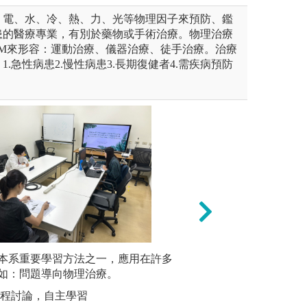
、電、水、冷、熱、力、光等物理因子來預防、鑑
患的醫療專業，有別於藥物或手術治療。物理治療
3M來形容：運動治療、儀器治療、徒手治療。治療
.急性病患2.慢性病患3.長期復健者4.需疾病預防
未上傳圖片
本系重要學習方法之一，應用在許多
專題報告
學習利用程式處理大氣資料，注重
(3) 戶外實測:
如：問題導向物理治療。
與報告的
關物理參數，例如
題題目方
課程討論，自主學習
並在老師