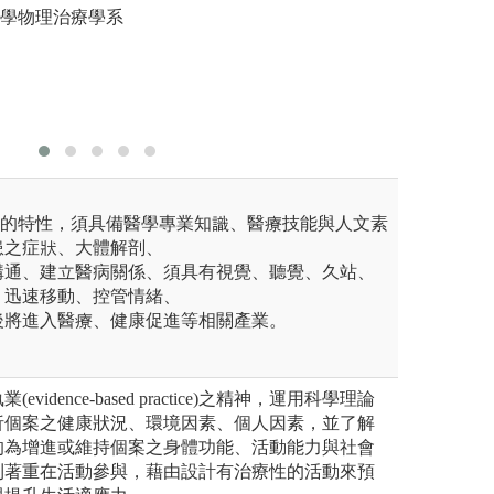
大學物理治療學系
閱讀與整
圖解:學思
版權:臺灣
動的特性，須具備醫學專業知識、醫療技能與人文素
患之症狀、大體解剖、
溝通、建立醫病關係、須具有視覺、聽覺、久站、
、迅速移動、控管情緒、
後將進入醫療、健康促進等相關產業。
idence-based practice)之精神，運用科學理論
析個案之健康狀況、環境因素、個人因素，並了解
的為增進或維持個案之身體功能、活動能力與社會
則著重在活動參與，藉由設計有治療性的活動來預