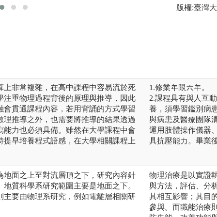
版權:臺灣
算上非常複雜，在高中課程中容易流於死
1.修業年限六年。
學注重物理過程背後的原理與推導，因此
2.課程具有與人互
融會貫通課程內容，若用背誦的方式學習
養，須學習鑑別病
數理推導之外，也需要將推導的結果透過
與病患及醫療團隊
寫能力也必須具備。雖然在大學課程中會
運用肢體操作儀器
時提早培養程式語感，在大學相關課程上
具抗壓能力。畢業
為地面之上至對流層頂之下，研究內容針
物理治療是以實證執業(ev
。地質科學系研究範圍主要是地面之下。
與方法，評估、分
則主要由物理系研究，例如電離層相關研
其相互影響；其目
參與。而職能治療