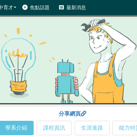
中育才
焦點話題
最新消息
分享網頁
學系介紹
課程資訊
生涯進路
能力特