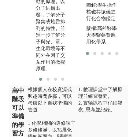
動的原理。以
新的分子結構
或
圖解:學生操作
分子結構出
或新材料。
分
核磁共振儀進
發，了解分子
在
行化合物鑑定
聚集或堆疊排
用
列的特性。並
版權:高雄醫學
進一步了解分
大學醫藥暨應
子與光、電、
用化學系
生化環境等不
同外在因子交
互作用的微觀
原理。
根據個人在校資源或
1. 數理課堂中了解原
高中
興趣時間多寡，可以
理並練習發問。
階段
考慮以下自我準備的
2. 實驗課程中仔細觀
可以
管道：
察, 思考並紀錄。
準備
1 化學相關的選修課宜
的學
多修修滿，以拓展化
習方
學知識面向。閱讀深