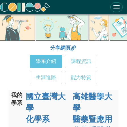
ColleGo! 大學選才與高中育才輔助系統
分享網頁
學系介紹
課程資訊
生涯進路
能力特質
我的
國立臺灣大
高雄醫學大
學系
學
學
化學系
醫藥暨應用