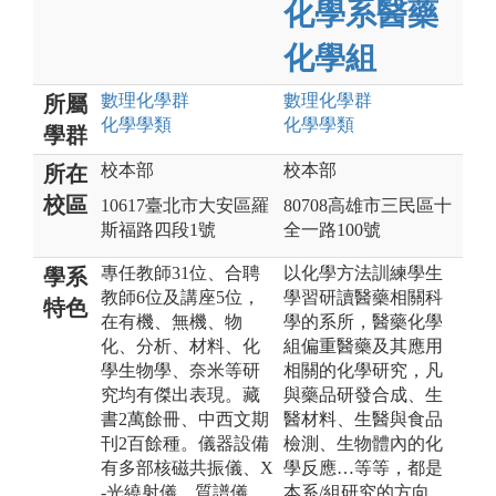
化學系醫藥
化學組
數理化
學群
數理化
學群
所屬
化學
學類
化學
學類
學群
校本部
校本部
所在
校區
10617臺北市大安區羅
80708高雄市三民區十
斯福路四段1號
全一路100號
專任教師31位、合聘
以化學方法訓練學生
學系
教師6位及講座5位，
學習研讀醫藥相關科
特色
在有機、無機、物
學的系所，醫藥化學
化、分析、材料、化
組偏重醫藥及其應用
學生物學、奈米等研
相關的化學研究，凡
究均有傑出表現。藏
與藥品研發合成、生
書2萬餘冊、中西文期
醫材料、生醫與食品
刊2百餘種。儀器設備
檢測、生物體內的化
有多部核磁共振儀、X
學反應…等等，都是
-光繞射儀、質譜儀、
本系/組研究的方向。