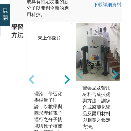
成具有特定功能的新
下載詳細資料
分子以開創全新的應
展
用科技。
開
學習
方法
未上傳圖片
未上傳圖片
醫藥品及醫用
理論：學習化
實驗：藉由各
實
材料合成技術
學鍵量子理
類化學反應的
或
與方法：訓練
論，以數學與
學習與開發，
的
合成醫藥化學
圖形理解電子
調整反應進行
定
品及醫用材料
運行之分子軌
的條件與純化
性
與相關之鑑定
域與原子核運
程序，來創造
測
方法。