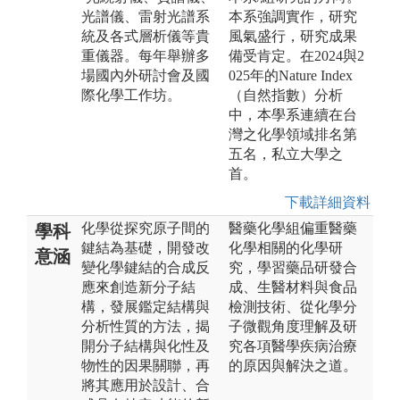
光譜儀、雷射光譜系
本系強調實作，研究
統及各式層析儀等貴
風氣盛行，研究成果
重儀器。每年舉辦多
備受肯定。在2024與2
場國內外研討會及國
025年的Nature Index
際化學工作坊。
（自然指數）分析
中，本學系連續在台
灣之化學領域排名第
五名，私立大學之
首。
下載詳細資料
化學從探究原子間的
醫藥化學組偏重醫藥
學科
鍵結為基礎，開發改
化學相關的化學研
意涵
變化學鍵結的合成反
究，學習藥品研發合
應來創造新分子結
成、生醫材料與食品
構，發展鑑定結構與
檢測技術、從化學分
分析性質的方法，揭
子微觀角度理解及研
開分子結構與化性及
究各項醫學疾病治療
物性的因果關聯，再
的原因與解決之道。
將其應用於設計、合