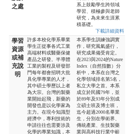
系上鼓勵學生跨領域
之處
學習、積極參與老師
研究，為未來生涯累
積基礎。
下載詳細資料
許多本校化學系畢業
本系學生訓練強調實
學習
學生正從事各式工業
作，研究風氣盛行，
資源
高端材料或醫藥保健
研究成果備受肯定。
或補
產品之研發。半導體
在2023與2024的Nature
充說
工業的製程及研發部
Index（自然指數）分
門每年都會招聘大批
析中，本系在台灣之
明
具化學專業的人才，
化學領域排名第5名，
其中碩士學歷以上者
私立大學之首。本系
為大宗。台灣的製藥
成立於民國79年，並
業開始起飛，新藥的
於89年及93年分別成
開發也是以化學家為
立碩士班及博士班，
主力。在現今知識型
迄今超過2000名畢業
經濟中，專利技術的
生，分別在學術界、
申請往往也需要涉及
傳統產業、生技製藥
化學的專業知識，本
業與高科技行業中嶄