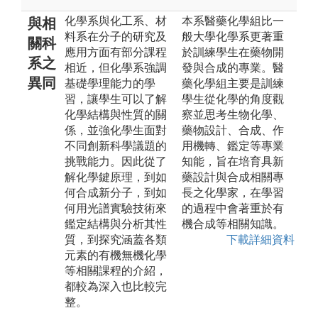
化學系與化工系、材
本系醫藥化學組比一
與相
料系在分子的研究及
般大學化學系更著重
關科
應用方面有部分課程
於訓練學生在藥物開
系之
相近，但化學系強調
發與合成的專業。醫
異同
基礎學理能力的學
藥化學組主要是訓練
習，讓學生可以了解
學生從化學的角度觀
化學結構與性質的關
察並思考生物化學、
係，並強化學生面對
藥物設計、合成、作
不同創新科學議題的
用機轉、鑑定等專業
挑戰能力。因此從了
知能，旨在培育具新
解化學鍵原理，到如
藥設計與合成相關專
何合成新分子，到如
長之化學家，在學習
何用光譜實驗技術來
的過程中會著重於有
鑑定結構與分析其性
機合成等相關知識。
質，到探究涵蓋各類
下載詳細資料
元素的有機無機化學
等相關課程的介紹，
都較為深入也比較完
整。