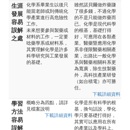
化學系畢業生以後只
雖然諾貝爾做炸藥賺
生涯
能當老師或到傳統化
了很多錢，不過化學
發展
學產業進行高危險性
的不是只能做炸藥而
容易
工作。
已。化學是現代科學
誤解
未來想要參與製藥或
的根基，基礎打得
材料的工作，一定要
好，可應用在各類產
之處
唸藥學系或材料系，
業。醫藥暨應用化學
其實理解化學是許多
系非僅限醫藥相關產
科學研究與工業發展
業，出路比一般化學
的基礎。
系與醫藥相關科系更
為寬廣，除生技製藥
外，高科技產業研發
（如台積電）亦可勝
任。
下載詳細資料
概略分為四點，請詳
化學是所有科學的根
學習
見檔案說明
基，換句話說，學化
方法
下載詳細資料
學只要基礎打得好，
容易
其實可以應用在所有
誤解
的產業以及學科上。