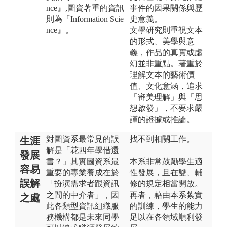
nce』,圖資著重的資訊
事件的因果關係與歷
則為『Information Scie
史意義。
nce』。
文學研究則重視文本
的形式、美學與意
義，作品的真實或虛
幻並非重點。著重於
理解文本的藝術價
值、文化意涵，追求
「審美理解」與「思
想啟發」，不要求嚴
謹的證據或推論。
對圖資系最常見的誤
找不到相關工作。
生涯
解是「花四年學借還
發展
書？」其實圖資系最
本系非常鼓勵學生適
容易
重要的專業養成在於
性發展，且在雙、輔
誤解
「扮演需求者跟資訊
修的規定相當開放。
之間的中介者」，因
再者，藉由本系紮實
之處
此各類型資訊組織服
的訓練，學生的能力
務機構都是未來同學
足以在各領域順利發