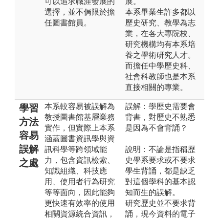
可以追求職涯發展的
展。
選擇，並不侷限於擔
本系畢業生許多都以
任圖書館員。
歷史研究、教學為志
業，在各大專院校、
研究機構均有本系培
養之學術研究人才。
而擔任中學歷史科、
社會科教師也是本系
直接相關的專業。
本系較容易被誤解為
誤解：學歷史需要會
學習
教授圖書館基層業務
背書，對歷史不熟悉
方法
實作，但實際上本系
是因為不會背誦？
容易
涵蓋圖書資訊學與資
誤解
訊科學等跨領域能
說明：不論是指稱歷
力，包含資訊檢索、
史學系要求或不要求
之處
知識組織、科技應
學生背誦，都是缺乏
用、使用者行為研究
對這個學科的基本認
等等面向，因此能夠
知而生的誤解。
更快速有效率的使用
研究歷史並不要求背
相關資源統合資訊，
誦，現今資料的電子