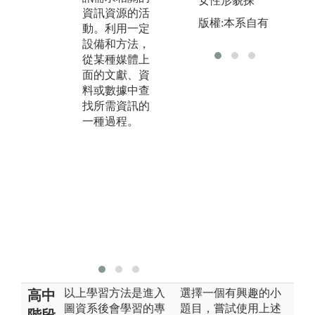
女性形貌探
資訊資源的活
則與方法，進
文
版權:本系自有
動。利用一定
行整理、加
料
設備和方法，
工、表示、獲
地
從某種媒體上
取、和利用，
解
面的文獻、資
使之有序、集
究
料或數據中查
中、定址、以
解
找所需資訊的
方便知識的提
歷
一種過程。
供、利用和傳
幫
播。
課
於
一
助
問
資
料
事
以上學習方法是進入
選擇一個有興趣的小
高中
圖資系後會學習的專
題目，嘗試使用上述
階段