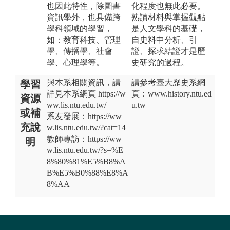
也因此特性，除圖書
化程度也無此必要。
資訊學外，也具備跨
熟讀材料與掌握觀點
學科領域的學習，
是人文學科的基礎，
如：教育科技、管理
自史料中分析、引
學、傳播學、社會
證、探求結證才是歷
學、心理學等。
史研究的過程。
與本系相關資訊，請
請參考臺大歷史系網
學習
詳見本系網頁 https://w
頁：www.history.ntu.ed
資源
ww.lis.ntu.edu.tw/
u.tw
或補
系友發展：https://ww
充說
w.lis.ntu.edu.tw/?cat=14
教師專訪：https://ww
明
w.lis.ntu.edu.tw/?s=%E
8%80%81%E5%B8%A
B%E5%B0%88%E8%A
8%AA