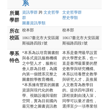
系
資訊
學群
跨
文史哲
學
文史哲
學群
所屬
群
歷史
學類
學群
圖書資訊
學類
校本部
校本部
所在
校區
10617臺北市大安區羅
10617臺北市大安區羅
斯福路四段1號
斯福路四段1號
*本系為以培育圖書館
本系是臺灣最早設置
學系
與各式資訊服務機構
的大學歷史系，也一
特色
之中堅人才，服務社
直是臺灣最重要的歷
會人群為目標，為國
史教學與研究機構。
內第一個體系完整之
本系以培養歷史教學
圖書館學教育機構。
與研究人才，及推展
*本系擁有豐富的圖書
人文教育為教學目
資源與現代化的教
的。提供四年課程，
學、視聽設備與場館
課程規劃由淺入深，
空間，實為目前國內
同學可以量才適性，
最完整之圖書資訊教
選擇至少一項專業領