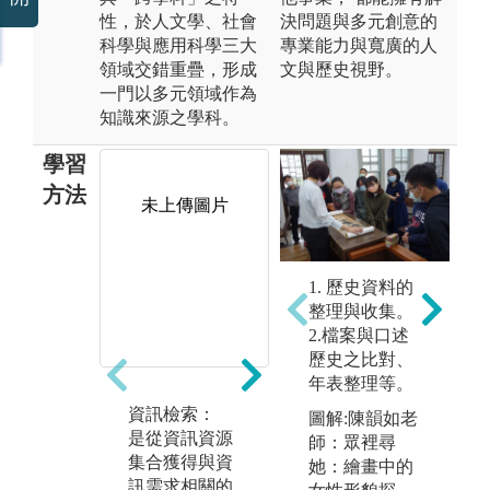
性，於人文學、社會
決問題與多元創意的
科學與應用科學三大
專業能力與寬廣的人
領域交錯重疊，形成
文與歷史視野。
一門以多元領域作為
知識來源之學科。
學習
方法
未上傳圖片
未上傳圖片
1. 歷史資料的
整理與收集。
2.檔案與口述
歷史之比對、
年表整理等。
資訊檢索：
知識組織：
文
圖解:陳韻如老
是從資訊資源
將無序或分散
根
師：眾裡尋
集合獲得與資
的特定知識，
究
她：繪畫中的
訊需求相關的
根據一定的原
題