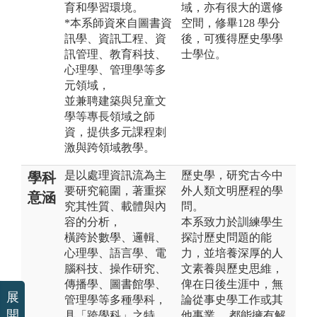
育和學習環境。
域，亦有很大的選修
*本系師資來自圖書資
空間，修畢128 學分
訊學、資訊工程、資
後，可獲得歷史學學
訊管理、教育科技、
士學位。
心理學、管理學等多
元領域，
並兼聘建築與兒童文
學等專長領域之師
資，提供多元課程刺
激與跨領域教學。
是以處理資訊流為主
歷史學，研究古今中
學科
要研究範圍，著重探
外人類文明歷程的學
意涵
究其性質、載體與內
問。
容的分析，
本系致力於訓練學生
橫跨於數學、邏輯、
探討歷史問題的能
心理學、語言學、電
力，並培養深厚的人
腦科技、操作研究、
文素養與歷史思維，
傳播學、圖書館學、
俾在日後生涯中，無
展
管理學等多種學科，
論從事史學工作或其
開
具「跨學科」之特
他事業， 都能擁有解