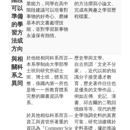
業能力，同學在高中
的方法撰寫小論文、
可以
階段建議可以培養對
完成有興趣之學習歷
準備
事物的好奇心、磨練
程檔案。
基本的文書處理技
的學
能，並對學習新事物
習方
永遠保有熱情。
法或
方向
於他校相同科系而言---
歷史學與文學。
與相
本系學制由大學部學
自古所謂「文史不分
關科
士班到研究所碩士
家」，近代以前的知
系之
班、博士班，體系完
識分子接受通才教
異同
整，係國內第一所也
育，歷史著作往往也
是唯一一所教育體系
是優美的文學作品，
完整的圖書資訊學
例如左傳、史記、漢
系。
書、邱吉爾的二戰回
憶錄等等。現代的歷
於其他相似科系而言---
史學強調史料的真實
資工與資管所著重的
可靠，研究須建構於
資訊為『Computer Scie
史料基礎，據此推論