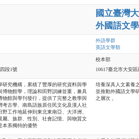
國立臺灣大
外國語文學
外語
學群
英語文
學類
校本部
路四段1號
10617臺北市大安
學研究機構，累積了豐厚的研究資料與學
培養深具人文素養
與博物館學，理論和田野訓練並重，兼具
並推動外國語文學
博物館與學刊發行，提供了完整之教學與
之層次 。
灣考古學、南島語族原住民文化及漢人社
田野工作地延伸到東北東南亞、大洋洲、
親屬、族群、性別、社會記憶、與物質文
是本系獨特的優勢