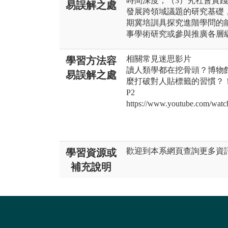
時間深度；（3）究社會實
易誤解之處
發展跨領域議題的研究基礎
期冀培訓具探究進階學問的
事學術研究或參與推廣各層
相關常見迷思影片
學習方法容
讀人類學都在挖骨頭？博物
易誤解之處
麼打破對人貼標籤的習慣？！
P2
https://www.youtube.com/wa
歡迎到本系網頁查詢更多資訊：https:
學習資源或
補充說明