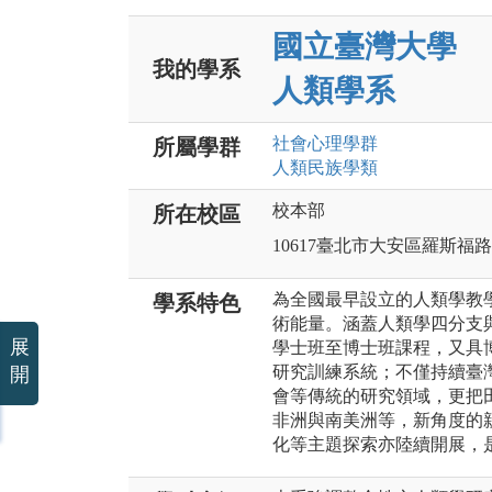
國立臺灣大學
我的學系
人類學系
社會心理
學群
所屬學群
人類民族
學類
校本部
所在校區
10617臺北市大安區羅斯福
為全國最早設立的人類學教
學系特色
術能量。涵蓋人類學四分支
展
學士班至博士班課程，又具
研究訓練系統；不僅持續臺
開
會等傳統的研究領域，更把
非洲與南美洲等，新角度的
化等主題探索亦陸續開展，