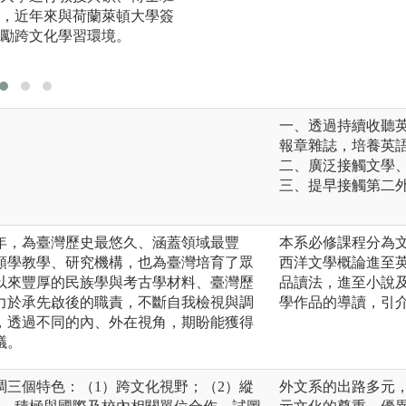
，近年來與荷蘭萊頓大學簽
勵跨文化學習環境。
一、透過持續收聽英語
報章雜誌，培養英
二、廣泛接觸文學
三、提早接觸第二
年，為臺灣歷史最悠久、涵蓋領域最豐
本系必修課程分為
類學教學、研究機構，也為臺灣培育了眾
西洋文學概論進至英
以來豐厚的民族學與考古學材料、臺灣歷
品讀法，進至小說
力於承先啟後的職責，不斷自我檢視與調
學作品的導讀，引
，透過不同的內、外在視角，期盼能獲得
議。
調三個特色：（1）跨文化視野；（2）縱
外文系的出路多元