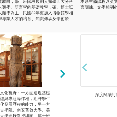
究取向，學士班階段規劃人類學四大分科
本系主修課程以英
人類學、語言學的基礎教學，碩、博士班
言訓練、文學相關
人類學為主；民國82年更加入博物館學相
學專業人才的培育、知識傳承及學術發
文化視野：一方面透過基礎
邏輯思考能力、獨
深度閱讀討
誌與專題等課程，期許學生
題的能力：加強邏
化發展歷程的能力，另一方
練，期冀培訓具探
古學院、南安普敦大學、美
作的能力，做為進
大學進行教授與碩、博士班
各層級文化發展政