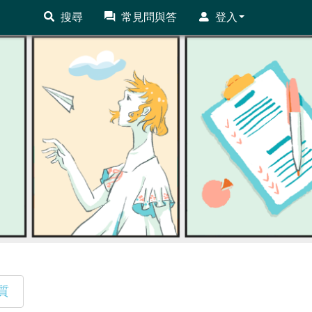
搜尋
常見問與答
登入
質