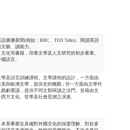
程」、「領導學程
觸人類學的課程，
野。
廣播新聞(例如：BBC、TED Talks)、閱讀英語
語文聽、讀能力。
、文化等書籍，培養文學及人文研究的初步素養。
外國語言。
文學及語言訓練課程。文學課程的設計，一方面由
美與歐洲文學，提供史的概觀 ; 另一方面由文學作
及戲劇選讀，提供不同文類研讀之法門。並藉由文
介西方文化、哲學及社會思潮之演進。
，本系畢業生具備對外國文化的深度理解、對於多