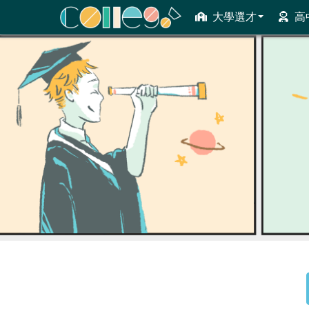
大學選才
高
ColleGo! 大學選才與高中育才輔助系統