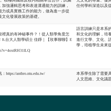
踐。積極與國際及校內相關單位合作，試圖
元文化的尊重、優
，加強邏輯思考和表達溝通能力的訓練，
任何學科深造以及
能力或具實務工作的能力，做為進一步從
級文化發展政策的基礎。
語言訓練只是本系
館裡真的有神秘事件？！從人類學角度怎
和文化的理解，培
ft.台大人類學碩士 佳錚｜【玫事聊聊】E
進行文學、文化、
學，培植學生未來
tch?v=4oxtRH31lLQ
//anthro.ntu.edu.tw/
本系學生除了需要
人文思維、文化議