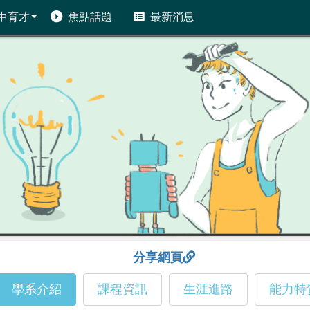
中育才
焦點話題
最新消息
分享網頁
學系介紹
課程資訊
生涯進路
能力特