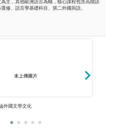
文為主，其他歐洲語言為輔，核心課程包含高階語
必選修、語言學基礎科目、第二外國與語。
未上傳圖片
立思考及批判的能力、解決問
生活中實踐人類學
論外國文學文化
可靠外語
輯思考和表達溝通能力的訓
性、包容差異並能
究進階學問的能力或具實務工
養。除提供系上學
一步從事學術研究或參與推廣
外，亦提供於通識
策的基礎。
入文學院「經典人