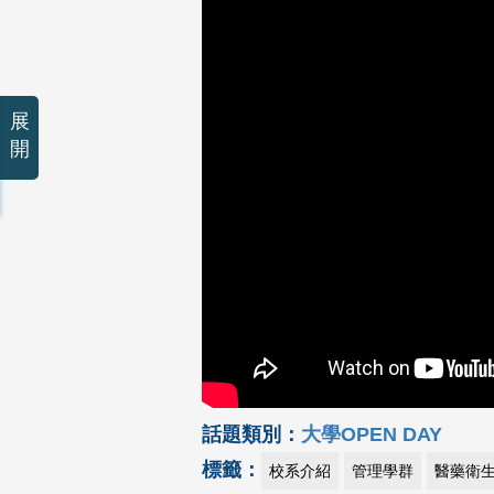
展
開
話題類別：
大學OPEN DAY
標籤：
校系介紹
管理學群
醫藥衛