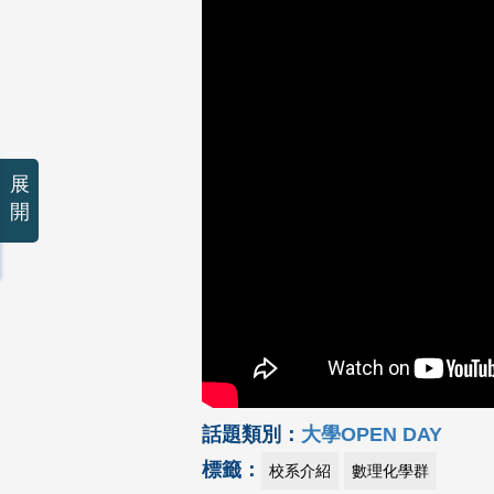
展
開
話題類別：
大學OPEN DAY
標籤：
校系介紹
數理化學群