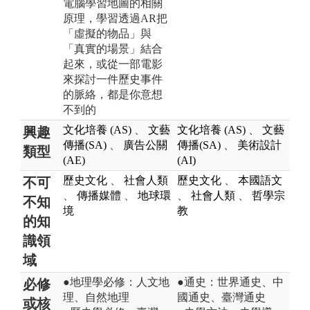
電腦學習地圖的相關
原理，學習透過AR把
「虛擬的物品」與
「真實的場景」結合
起來，或從一部電影
來探討一件歷史事件
的脈絡，都是你意想
不到的
文化培養 (AS)
、
文藝
文化培養 (AS)
、
文藝
興趣
傳播(SA)
、
廣告公關
傳播(SA)
、
美術設計
類型
(AE)
(AI)
歷史文化
、
社會人類
歷史文化
、
本國語文
不可
、
傳播媒體
、
地球環
、
社會人類
、
哲學宗
不知
境
教
的知
識領
域
●地理學必修：人文地
●通史：世界通史、中
必修
理、自然地理
國通史、臺灣通史
或核