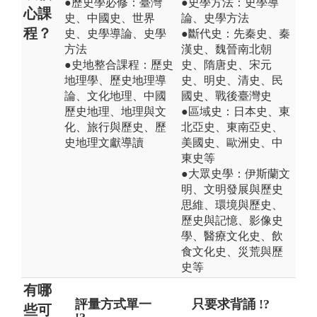
●歷史學必修：臺灣
●史學方法：史學導
心課
史、中國史、世界
論、史學方法
程？
史、史學導論、史學
●斷代史：先秦史、秦
方法
漢史、魏晉南北朝
●史地整合課程：歷史
史、隋唐史、宋元
地理學、歷史地理導
史、明史、清史、民
論、文化地理、中國
國史、戰後臺灣史
歷史地理、地理與文
●區域史：日本史、東
化、旅行與歷史、歷
北亞史、東南亞史、
史地理文獻導讀
美國史、歐洲史、中
東史等
●大眾史學：伊斯蘭文
明、文明發展與歷史
思維、環境與歷史、
歷史與記憶、影像史
學、醫療文化史、飲
食文化史、災荒與歷
史等
有哪
評量方式單一
出路狹隘 !?
只要求背誦 !?
畢
些可