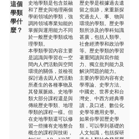
史地學類是包含並融
歷史學是根據過去遺
這個
和了歷史與地理兩個
留之痕跡，來重新探
學類
學術領域的學類，強
究過去人、事、物與
學什
調跨領域專業知能的
環境的學類。歷史學
麼？
掌握與運用能力不同
類所涉及的學科知識
於一般歷史學類或地
甚廣，包括人類學、
理學類。
社會經濟學和政治學
本學類學習內容主要
等。歷史學類的學習
是認識與學習在一空
著重閱讀與寫作能
間內人們活動與空間
力、獨立批判能力及
環境的關係，並檢視
解決問題的能力。
探討過去因人們活動
主要的學習內容有史
所產生的各種事物及
學導論、史學方法、
其發展脈絡。史地學
中國史、世界史和台
類大部分課程還是與
灣史、中西方經典導
傳統歷史學類、地理
讀，及口述、數位化
學類的課程一樣。但
史學等應用史學。
在史地學類還可以修
如果你學習歷史學
習一些擁有史地整合
類，可以學到基礎的
概念的課程與技術，
人文知識，包括探研