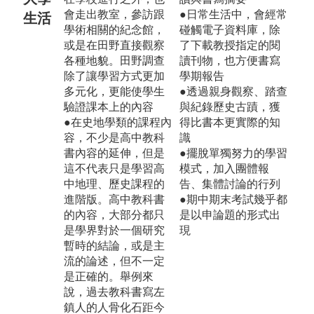
會走出教室，參訪跟
●日常生活中，會經常
生活
學術相關的紀念館，
碰觸電子資料庫，除
或是在田野直接觀察
了下載教授指定的閱
各種地貌。田野調查
讀刊物，也方便書寫
除了讓學習方式更加
學期報告
多元化，更能使學生
●透過親身觀察、踏查
驗證課本上的內容
與紀錄歷史古蹟，獲
●在史地學類的課程內
得比書本更實際的知
容，不少是高中教科
識
書內容的延伸，但是
●擺脫單獨努力的學習
這不代表只是學習高
模式，加入團體報
中地理、歷史課程的
告、集體討論的行列
進階版。高中教科書
●期中期末考試幾乎都
的內容，大部分都只
是以申論題的形式出
是學界對於一個研究
現
暫時的結論，或是主
流的論述，但不一定
是正確的。舉例來
說，過去教科書寫左
鎮人的人骨化石距今