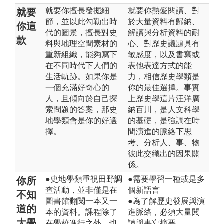
就要你擅長發掘細
就要你熱愛閱讀、對
就要
節，並以此勾勒出時
於大量資料有歸納、
你這
代的圖景，擅長對史
解讀與分析資料的耐
款
料與地理空間素材的
心、對歷史議題具有
重新組織，能夠寫下
敏感度，以及書寫或
在不同時代下人們的
表他表達方式的能
生活軌跡。如果你是
力，相信歷史學類是
一個充滿好奇心的
你的最佳選擇。事實
人，且傾向於自己探
上歷史學這片汪洋廣
索問題的答案，那史
納百川，是人文科學
地學類會是你的好選
的基礎，是強調在時
擇。
間演進的脈絡下思
考、分析人、事、物
彼此交織出的因果關
係。
●史地學類重視田野調
●需要學習一種或是多
你所
查活動，並非僅是在
個新語言
不知
圖書館翻閱一本又一
●為了解歷史發展與演
道的
本的資料。課程除了
進脈絡，必須大量閱
大學
在學校進行之外，也
讀與書寫摘要