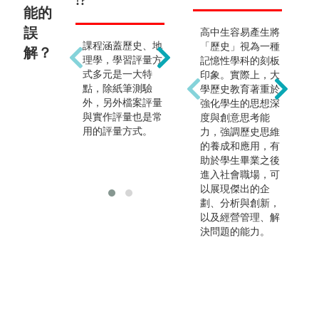
!?
教
能的
誤
出路非常多元，除
高中生容易產生將
課程涵蓋歷史、地
從事教職外，亦可
「歷史」視為一種
解？
理學，學習評量方
繼續升學或進入其
記憶性學科的刻板
式多元是一大特
他就業市場，如戶
印象。實際上，大
點，除紙筆測驗
外教學及文化資產
學歷史教育著重於
外，另外檔案評量
導覽解說、GIS、
強化學生的思想深
與實作評量也是常
AR、VR相關應用
度與創意思考能
用的評量方式。
產業、觀光遊憩
力，強調歷史思維
業，文教機構和公
的養成和應用，有
職機關等。
助於學生畢業之後
進入社會職場，可
以展現傑出的企
劃、分析與創新，
以及經營管理、解
決問題的能力。