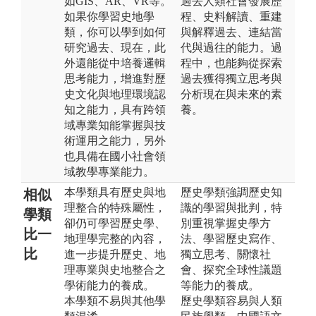
如GIS、AR、VR等。
過去人類社會發展歷
如果你學習史地學
程、史料解讀、重建
類，你可以學到如何
與解釋過去、連結當
研究過去、現在，此
代與過往的能力。過
外還能從中培養邏輯
程中，也能夠從探索
思考能力，增進對歷
過去獲得獨立思考與
史文化與地理環境認
分析現在與未來的素
知之能力，具有跨領
養。
域專業知能掌握與技
術運用之能力，另外
也具備在國小社會領
域教學專業能力。
本學類具有歷史與地
歷史學類強調歷史知
相似
理整合的特殊屬性，
識的學習與批判，特
學類
卻仍可學習歷史學、
別重視掌握史學方
比一
地理學完整的內容，
法、學習歷史寫作、
比
進一步提升歷史、地
獨立思考、關懷社
理專業與史地整合之
會、探究全球性議題
學術能力的養成。
等能力的養成。
本學類不易與其他學
歷史學類容易與人類