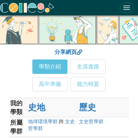
ColleGo! 大學選才與高中育才輔助系統
分享網頁
學類介紹
生涯進路
高中準備
能力特質
我的
史地
歷史
學類
地球環境
學群
跨
文史
文史哲
學群
所屬
哲
學群
學群