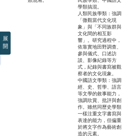
類混淆。
民族學類、中國語文
學類搞混。
人類民族學類：強調
「微觀當代文化現
象」與「不同族群與
文化間的相互影
展
響」。研究過程中，
開
依靠實地田野調查、
參與儀式、口述訪
談、影像紀錄等方
式，紀錄與書寫被觀
察者的文化現象。
中國語文學類：強調
經、史、哲學、語言
等文學的敘事能力，
強調欣賞、批評與創
作。雖然同歷史學類
一樣注重文字書寫與
表達的能力，但偏重
於將文字作為藝術創
造的元素。