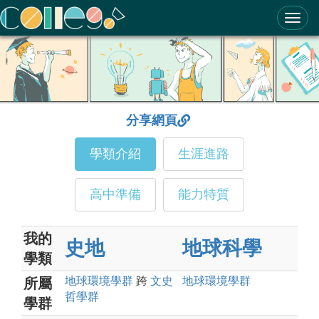
ColleGo! 大學選才與高中育才輔助系統
分享網頁
學類介紹
生涯進路
高中準備
能力特質
我的
史地
地球科學
學類
地球環境
學群
跨
文史
地球環境
學群
所屬
哲
學群
學群