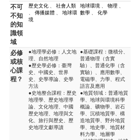
歷史文化
、
社會人類
地球環境
、
物理
、
不可
、
傳播媒體
、
地球環
數學
、
化學
不知
境
的知
識領
域
●地理學必修：人文地
●基礎課程：微積分、
必修
理、自然地理
普通物理（含實
或核
●歷史學必修：臺灣
驗）、普通化學（含
心課
史、中國史、世界
實驗）、應用數學、
程？
史、史學導論、史學
電磁學、力學、程式
方法
語言及應用
●史地整合課程：歷史
●地質領域：普通地質
地理學、歷史地理導
學、地球與環境科學
論、文化地理、中國
概論、礦物學、岩石
歷史地理、地理與文
學、沉積地質學、構
化、旅行與歷史、歷
造地質學、野外地質
史地理文獻導讀
學、地史學、地質材
料力學、地層學