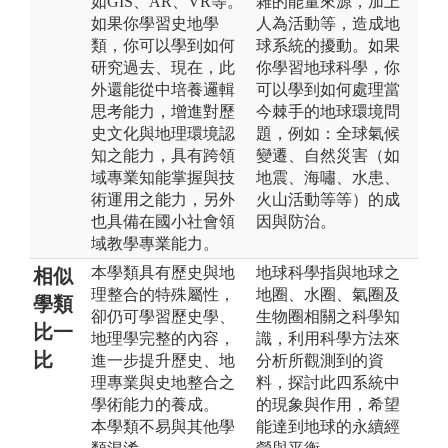
如GIS、AR、VR等。
雜的能量來源，加上
如果你學習史地學
人為活動等，造成地
類，你可以學到如何
球系統的擾動。如果
研究過去、現在，此
你學習地球科學，你
外還能從中培養邏輯
可以學到如何處理當
思考能力，增進對歷
今棘手的地球環境問
史文化與地理環境認
題，例如：全球氣候
知之能力，具有跨領
變遷、自然災害（如
域專業知能掌握與技
地震、海嘯、水患、
術運用之能力，另外
火山活動等等）的成
也具備在國小社會領
因與防治。
域教學專業能力。
本學類具有歷史與地
地球科學指與地球之
相似
理整合的特殊屬性，
地圈、水圈、氣圈及
學類
卻仍可學習歷史學、
生物圈相關之科學知
比一
地理學完整的內容，
識，利用科學方法來
比
進一步提升歷史、地
分析所觀測到的資
理專業與史地整合之
料，探討此四系統中
學術能力的養成。
的現象與作用，希望
本學類不易與其他學
能達到地球的永續經