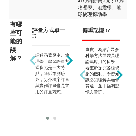
●地球物理領域：地球
物理學、地震學、地
球物理探勘學
有哪
評量方式單一
出路狹隘 !?
偏重記憶 !?
野
些可
!?
能的
誤
出路非常多元，除
事實上為結合眾多
課程涵蓋歷史、地
從事教職外，亦可
科學方法並兼具理
解？
理學，學習評量方
繼續升學或進入其
論與應用的科學，
式多元是一大特
他就業市場，如戶
著重於探究各種現
點，除紙筆測驗
外教學及文化資產
象的機制。學習知
外，另外檔案評量
導覽解說、GIS、
識必須理解與融會
與實作評量也是常
AR、VR相關應用
貫通，並非強調記
用的評量方式。
產業、觀光遊憩
憶與背誦。
業，文教機構和公
職機關等。