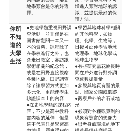
地學類會是你的好選
增進人類對地球的認
擇。
識，並提供最好的保
護方法。
●史地學類重視田野調
●學習與地球科學相關
你所
查活動，並非僅是在
的其他科學，如物
不知
圖書館翻閱一本又一
理、化學、生物等，
道的
本的資料。課程除了
日後可延伸學習地球
大學
在學校進行之外，也
物理學、地球化學或
會走出教室，參訪跟
地球生物學
生活
學術相關的紀念館，
●有些研究需花較長時
或是在田野直接觀察
間在戶外進行野外調
各種地貌。田野調查
查或數據測量
除了讓學習方式更加
●參觀與地質有關的景
多元化，更能使學生
點、國家公園或遺跡
驗證課本上的內容
●觀察戶外的岩石或地
●在史地學類的課程內
形
容，不少是高中教科
●必須對各種觀察到的
書內容的延伸，但是
現象有豐富的想像力
這不代表只是學習高
●思考身處環境的地下
中地理、歷史課程的
構造長得什麼樣子