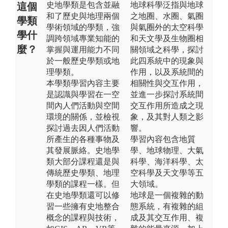
史地學類是包含並融
地球科學泛指與地球
這個
和了歷史與地理兩個
之地圈、水圈、氣圈
學類
學術領域的學類，強
與氣圈外的太空科學
學什
調跨領域專業知能的
和天文學及生物圈相
麼？
掌握與運用能力不同
關領域之科學，探討
於一般歷史學類或地
此四系統中的現象與
理學類。
作用，以及系統間的
本學類學習內容主要
相關性與交互作用，
是認識與學習在一空
並進一步探討系統間
間內人們活動與空間
交互作用所造成之現
環境的關係，並檢視
象，及其對人類之影
探討過去因人們活動
響。
所產生的各種事物及
學習內容包含地質
其發展脈絡。史地學
學、地球物理、大氣
類大部分課程還是與
科學、海洋科學、太
傳統歷史學類、地理
空科學及天文學等五
學類的課程一樣。但
大領域。
在史地學類還可以修
地球是一個複雜的動
習一些擁有史地整合
態系統，有複雜的組
概念的課程與技術，
成及其交互作用、複