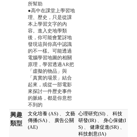
所幫助
●高中在課堂上學習地
理、歷史，只是從課
本上學習文字的內
容。進入史地學類
後，你可能會驚訝地
發現這與你高中認識
的不一樣。可能透過
電腦學習地圖的相關
原理，學習透過AR把
「虛擬的物品」與
「真實的場景」結合
起來，或從一部電影
來探討一件歷史事件
的脈絡，都是你意想
不到的
文化培養 (AS)
、
文藝
心理研究(SI)
、
科技
興趣
傳播(SA)
、
廣告公關
研發(IR)
、
身心保健(I
類型
(AE)
S)
、
健康促進(SR)
、
科技創意(IA)