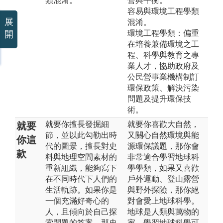
類混淆。
營與平衡。
容易與環境工程學類
展
混淆。
環境工程學類：偏重
開
在培養兼備環境之工
程、科學與教育之專
業人才，協助政府及
公民營事業機構制訂
環保政策、解決污染
問題及提升環保技
術。
就要你擅長發掘細
就要你喜歡大自然，
就要
節，並以此勾勒出時
又關心自然環境與能
你這
代的圖景，擅長對史
源環保議題，那你會
款
料與地理空間素材的
非常適合學習地球科
重新組織，能夠寫下
學學類，如果又喜歡
在不同時代下人們的
戶外運動、登山露營
生活軌跡。如果你是
與野外探險，那你絕
一個充滿好奇心的
對會愛上地球科學。
人，且傾向於自己探
地球是人類與萬物的
索問題的答案，那史
家，學習地球科學可