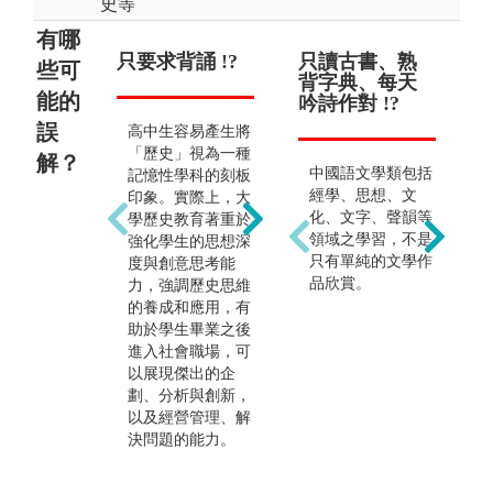
史等
有哪
只要求背誦 !?
畢業後只能當
只讀古書、熟
讀
只
些可
教職與公職 !?
背字典、每天
整
的
能的
吟詩作對 !?
!?
誤
高中生容易產生將
很多人認為歷史學
「歷史」視為一種
解？
中國語文學類包括
與
類出來後只能當老
記憶性學科的刻板
經學、思想、文
藝
師或文化行政，事
印象。實際上，大
化、文字、聲韻等
究
實上歷史學類的出
學歷史教育著重於
領域之學習，不是
作
路廣得很，例如：
強化學生的思想深
只有單純的文學作
觀
歷史學家、出版社
度與創意思考能
品欣賞。
練
編輯、新聞雜誌與
力，強調歷史思維
搭
媒體、圖書資訊管
的養成和應用，有
力
理、旅遊業、博物
助於學生畢業之後
集
館導覽、文物鑑
進入社會職場，可
與
定、小說家或編劇
以展現傑出的企
等等，都是我們極
劃、分析與創新，
為優勢的行業。現
以及經營管理、解
在是個大眾史學盛
決問題的能力。
行的時代，坊間越
來越多暢銷通俗歷