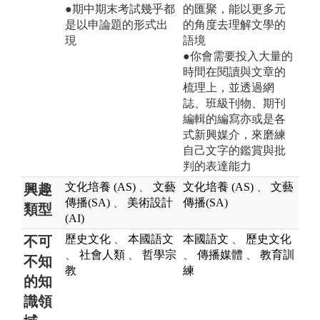
●期中期末考試幾乎都
的匯聚，能以更多元
是以申論題的形式出
的角度去理解文學的
現
語境
●你會需要投入大量的
時間在閱讀與文章的
梳理上，並透過網
誌、班級刊物、期刊
編輯的編寫亦或是各
式新興媒介，來磨練
自己文字的鑑賞與批
判的表達能力
文化培養 (AS)
、
文藝
文化培養 (AS)
、
文藝
興趣
傳播(SA)
、
美術設計
傳播(SA)
類型
(AI)
歷史文化
、
本國語文
本國語文
、
歷史文化
不可
、
社會人類
、
哲學宗
、
傳播媒體
、
教育訓
不知
教
練
的知
識領