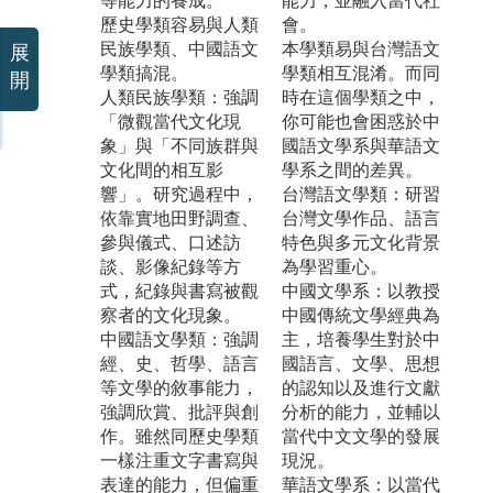
等能力的養成。
能力，並融入當代社
歷史學類容易與人類
會。
民族學類、中國語文
本學類易與台灣語文
展
學類搞混。
學類相互混淆。而同
開
人類民族學類：強調
時在這個學類之中，
「微觀當代文化現
你可能也會困惑於中
象」與「不同族群與
國語文學系與華語文
文化間的相互影
學系之間的差異。
響」。研究過程中，
台灣語文學類：研習
依靠實地田野調查、
台灣文學作品、語言
參與儀式、口述訪
特色與多元文化背景
談、影像紀錄等方
為學習重心。
式，紀錄與書寫被觀
中國文學系：以教授
察者的文化現象。
中國傳統文學經典為
中國語文學類：強調
主，培養學生對於中
經、史、哲學、語言
國語言、文學、思想
等文學的敘事能力，
的認知以及進行文獻
強調欣賞、批評與創
分析的能力，並輔以
作。雖然同歷史學類
當代中文文學的發展
一樣注重文字書寫與
現況。
表達的能力，但偏重
華語文學系：以當代