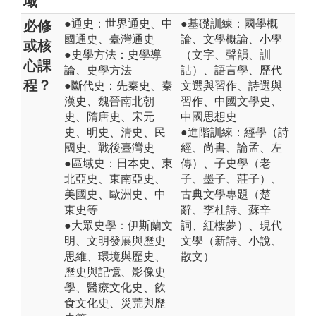
域
●通史：世界通史、中
●基礎訓練：國學概
必修
國通史、臺灣通史
論、文學概論、小學
或核
●史學方法：史學導
（文字、聲韻、訓
心課
論、史學方法
詁）、語言學、歷代
程？
●斷代史：先秦史、秦
文選與習作、詩選與
漢史、魏晉南北朝
習作、中國文學史、
史、隋唐史、宋元
中國思想史
史、明史、清史、民
●進階訓練：經學（詩
國史、戰後臺灣史
經、尚書、論孟、左
●區域史：日本史、東
傳）、子史學（老
北亞史、東南亞史、
子、墨子、莊子）、
美國史、歐洲史、中
古典文學專題（楚
東史等
辭、李杜詩、蘇辛
●大眾史學：伊斯蘭文
詞、紅樓夢）、現代
明、文明發展與歷史
文學（新詩、小說、
思維、環境與歷史、
散文）
歷史與記憶、影像史
學、醫療文化史、飲
食文化史、災荒與歷