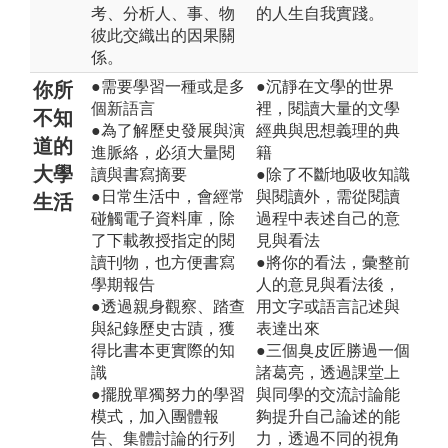
考、分析人、事、物
的人生自我實踐。
彼此交織出的因果關
係。
●需要學習一種或是多
●沉靜在文學的世界
你所
個新語言
裡，閱讀大量的文學
不知
●為了解歷史發展與演
經典與思想義理的典
道的
進脈絡，必須大量閱
籍
大學
讀與書寫摘要
●除了不斷地吸收知識
●日常生活中，會經常
與閱讀外，需從閱讀
生活
碰觸電子資料庫，除
過程中表述自己的意
了下載教授指定的閱
見與看法
讀刊物，也方便書寫
●將你的看法，彙整前
學期報告
人的意見與看法後，
●透過親身觀察、踏查
用文字或語言記述與
與紀錄歷史古蹟，獲
表達出來
得比書本更實際的知
●三個臭皮匠勝過一個
識
諸葛亮，透過課堂上
●擺脫單獨努力的學習
與同學的交流討論能
模式，加入團體報
夠提升自己論述的能
告、集體討論的行列
力，透過不同的視角