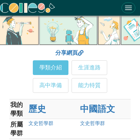
ColleGo! 大學選才與高中育才輔助系統
分享網頁
學類介紹
生涯進路
高中準備
能力特質
我的
歷史
中國語文
學類
文史哲
學群
文史哲
學群
所屬
學群