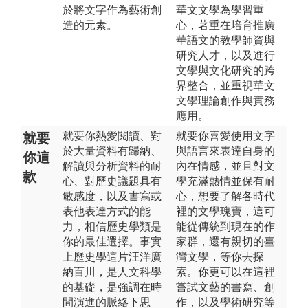
於將文字作為藝術創
華文文學為學習重
造的元素。
心，著重在培育推廣
華語文的教學師資與
研究人才，以及進行
文學與文化研究的跨
界整合，並重視華文
文學理論創作與實務
應用。
就要你熱愛閱讀、對
就要你喜愛使用文字
就要
於大量資料有歸納、
與語言來表達自身的
你這
解讀與分析資料的耐
內在情感，並且對文
款
心、對歷史議題具有
學充滿熱情並保有耐
敏感度，以及書寫或
心，想要了解各時代
表他表達方式的能
裡的文學瑰寶，這可
力，相信歷史學類是
能從傳統到現在的作
你的最佳選擇。事實
家群，還有親切的臺
上歷史學這片汪洋廣
灣文學，等你去探
納百川，是人文科學
索。你更可以在這裡
的基礎，是強調在時
嘗試文藝的書寫、創
間演進的脈絡下思
作，以及學術研究等