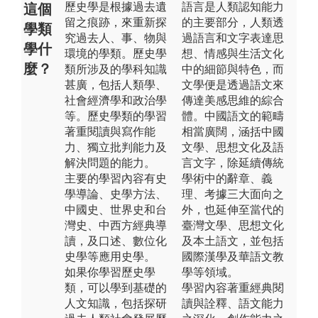
歷史學是根據過去遺
語言是人類認知能力
這個
留之痕跡，來重新探
的主要部分，人類透
學類
究過去人、事、物與
過語言和文字表達思
學什
環境的學類。歷史學
想、情感與生活文化
麼？
類所涉及的學科知識
中的細節與特色，而
甚廣，包括人類學、
文學便是透過語文來
社會經濟學和政治學
傳達美感思維的綜合
等。歷史學類的學習
體。中國語文的範疇
著重閱讀與寫作能
相當廣闊，涵括中國
力、獨立批判能力及
文學、思想文化及語
解決問題的能力。
言文字，除延續傳統
主要的學習內容有史
學術中的辭章、義
學導論、史學方法、
理、考據三大面向之
中國史、世界史和台
外，也延伸至當代的
灣史、中西方經典導
臺灣文學、思想文化
讀，及口述、數位化
及本土語文，並包括
史學等應用史學。
國際漢學及華語文教
如果你學習歷史學
學等領域。
類，可以學到基礎的
學習內容著重經典閱
人文知識，包括探研
讀與詮釋、語文能力