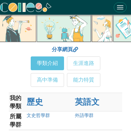
ColleGo! 大學選才與高中育才輔助系統
分享網頁
學類介紹
生涯進路
高中準備
能力特質
我的
歷史
英語文
學類
文史哲
學群
外語
學群
所屬
學群