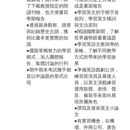
了下載教授指定的閱
或是書面報告
讀刊物，也方便書寫
●學習英文的字根字首
學期報告
規則，學習英文構詞
●透過親身觀察、踏查
與文法原則
與紀錄歷史古蹟，獲
●閱讀國際新聞，了解
得比書本更實際的知
世界趨勢跟重要議題
識
●學習英語文教與學的
●擺脫單獨努力的學習
策略，了解不同教學
模式，加入團體報
方式所帶來的學習效
告、集體討論的行列
果
●期中期末考試幾乎都
●準備英語戲劇公演，
是以申論題的形式出
練習當演員及幕後人
現
員，以英文演戲練習
運用肢體、表情、聲
音、服裝等各面向展
現所屬角色
●撰寫及發表英文小論
文
●有實習機會，在機
場、外商公司、廣告