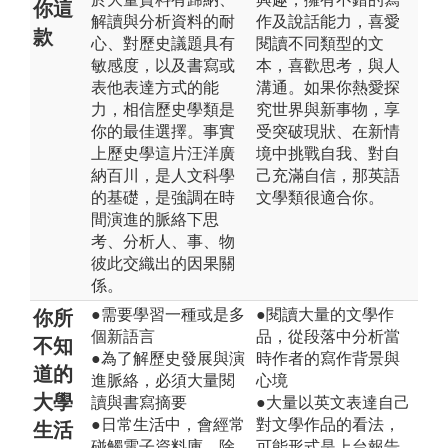
你這
解讀與分析資料的耐
作及說話能力，喜愛
款
心、對歷史議題具有
閱讀不同類型的文
敏感度，以及書寫或
本，喜歡思考，與人
表他表達方式的能
溝通。如果你熱愛探
力，相信歷史學類是
究世界與新事物，享
你的最佳選擇。事實
受突破現狀、在新情
上歷史學這片汪洋廣
境中挑戰自我、對自
納百川，是人文科學
己充滿自信，那英語
的基礎，是強調在時
文學類很適合你。
間演進的脈絡下思
考、分析人、事、物
彼此交織出的因果關
係。
●需要學習一種或是多
●閱讀大量的文學作
你所
個新語言
品，從段落中分析當
不知
●為了解歷史發展與演
時作者的寫作背景與
道的
進脈絡，必須大量閱
心境
大學
讀與書寫摘要
●大量以英文表達自己
●日常生活中，會經常
對文學作品的看法，
生活
碰觸電子資料庫，除
可能形式是上台報告