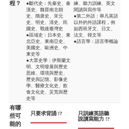
程？
●斷代史：先秦史、秦
練、聽力訓練、英文
漢史、魏晉南北朝
閱讀與寫作等
史、隋唐史、宋元
●第二外語：舉凡英語
史、明史、清史、民
以外的外語課程，例
國史、戰後臺灣史
如西班牙文、日文、
●區域史：日本史、東
法文、韓文等
北亞史、東南亞史、
●語言學：語言學概論
美國史、歐洲史、中
東史等
●大眾史學：伊斯蘭文
明、文明發展與歷史
思維、環境與歷史、
歷史與記憶、影像史
學、醫療文化史、飲
食文化史、災荒與歷
史等
有哪
只要求背誦 !?
畢業後只能當
只訓練英語聽
讀
文
些可
教職與公職 !?
說讀寫能力 !?
整
能
能的
!?