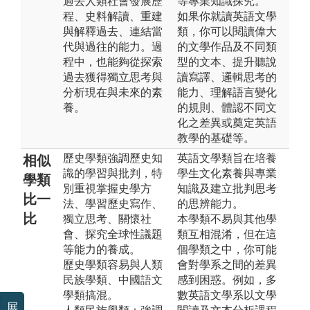
過去人類社會發展歷
等專業知識探究。
程、史料解讀、重建
如果你就讀英語文學
與解釋過去、連結當
類，你可以閱讀偉大
代與過往的能力。過
的文學作品及不同類
程中，也能夠從探索
型的文本、提升聽說
過去獲得獨立思考與
讀寫譯、邏輯思考的
分析現在與未來的素
能力、理解語言變化
養。
的規則、體認不同文
化之差異或奠定英語
教學的基礎等。
歷史學類強調歷史知
英語文學類旨在培養
相似
識的學習與批判，特
學生文化素養與專業
學類
別重視掌握史學方
知識及建立批判思考
比一
法、學習歷史寫作、
的思辨能力。
比
獨立思考、關懷社
本學類不易與其他學
會、探究全球性議題
類互相混淆，但在這
等能力的養成。
個學類之中，你可能
歷史學類容易與人類
會對學系之間的差異
民族學類、中國語文
感到困惑。例如，多
學類搞混。
數英語文學系以文學
展