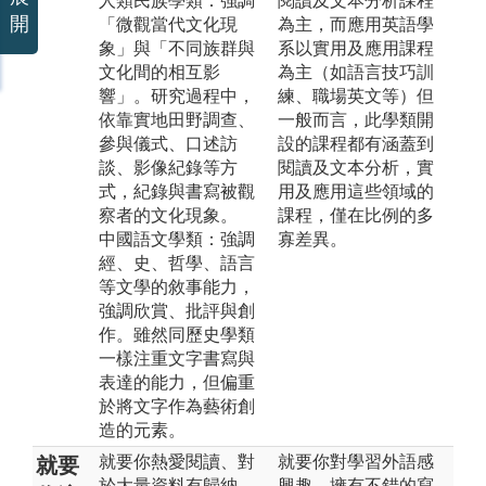
人類民族學類：強調
閱讀及文本分析課程
開
「微觀當代文化現
為主，而應用英語學
象」與「不同族群與
系以實用及應用課程
文化間的相互影
為主（如語言技巧訓
響」。研究過程中，
練、職場英文等）但
依靠實地田野調查、
一般而言，此學類開
參與儀式、口述訪
設的課程都有涵蓋到
談、影像紀錄等方
閱讀及文本分析，實
式，紀錄與書寫被觀
用及應用這些領域的
察者的文化現象。
課程，僅在比例的多
中國語文學類：強調
寡差異。
經、史、哲學、語言
等文學的敘事能力，
強調欣賞、批評與創
作。雖然同歷史學類
一樣注重文字書寫與
表達的能力，但偏重
於將文字作為藝術創
造的元素。
就要你熱愛閱讀、對
就要你對學習外語感
就要
於大量資料有歸納、
興趣，擁有不錯的寫