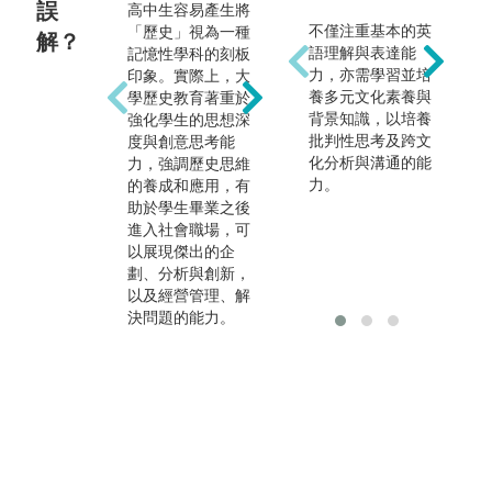
誤
高中生容易產生將
很多人認為歷史學
不僅注重基本的英
「歷史」視為一種
解？
與
類出來後只能當老
語理解與表達能
記憶性學科的刻板
藝
師或文化行政，事
力，亦需學習並培
印象。實際上，大
究
實上歷史學類的出
養多元文化素養與
學歷史教育著重於
作
路廣得很，例如：
背景知識，以培養
強化學生的思想深
觀
歷史學家、出版社
批判性思考及跨文
度與創意思考能
練
編輯、新聞雜誌與
化分析與溝通的能
力，強調歷史思維
搭
媒體、圖書資訊管
力。
的養成和應用，有
力
理、旅遊業、博物
助於學生畢業之後
集
館導覽、文物鑑
進入社會職場，可
與
定、小說家或編劇
以展現傑出的企
等等，都是我們極
劃、分析與創新，
為優勢的行業。現
以及經營管理、解
在是個大眾史學盛
決問題的能力。
行的時代，坊間越
來越多暢銷通俗歷
史書或歷史戲劇，
若夢想當個暢銷作
家，歷史類絕對是
絕佳選擇。