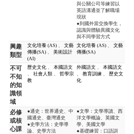
與公關公司等練習以
英語溝通並了解職場
現狀
●到國外當交換學生，
認識與體驗異國文化
與不同學習方式
文化培養 (AS)
、
文藝
文化培養 (AS)
、
文藝
興趣
傳播(SA)
、
美術設計
傳播(SA)
類型
(AI)
歷史文化
、
本國語文
外國語文
、
本國語文
不可
、
社會人類
、
哲學宗
、
教育訓練
、
歷史文
不知
教
化
的知
識領
域
●通史：世界通史、中
●文學：文學導讀、西
必修
國通史、臺灣通史
洋文學概論、英國文
或核
●史學方法：史學導
學、美國文學
心課
論、史學方法
●基礎練習：口語訓