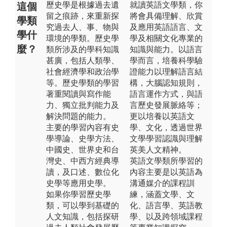
歷史學是根據過去遺
就讀英語文學類，你
這個
留之痕跡，來重新探
將會具備理解、欣賞
學類
究過去人、事、物與
及應用英語語言、文
學什
環境的學類。歷史學
學及相關文化專業的
麼？
類所涉及的學科知識
知識與能力。以語言
甚廣，包括人類學、
學而言，培養科學驗
社會經濟學和政治學
證能力以理解語言結
等。歷史學類的學習
構，大腦認知規則，
著重閱讀與寫作能
語言運作方式，與語
力、獨立批判能力及
言歷史發展脈絡等；
解決問題的能力。
更以培養以英語文
主要的學習內容有史
學、文化，透過世界
學導論、史學方法、
文學學習認識與理解
中國史、世界史和台
英美人文精神。
灣史、中西方經典導
英語文學類所學習的
讀，及口述、數位化
內容主要是以英語為
史學等應用史學。
溝通媒介的課程訓
如果你學習歷史學
練，涵蓋文學、文
類，可以學到基礎的
化、語言學、英語教
人文知識，包括探研
學、以及跨領域課程