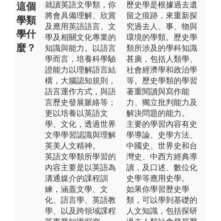
就讀英語文學類，你
歷史學是根據過去遺
這個
將會具備理解、欣賞
留之痕跡，來重新探
學類
及應用英語語言、文
究過去人、事、物與
學什
學及相關文化專業的
環境的學類。歷史學
麼？
知識與能力。以語言
類所涉及的學科知識
學而言，培養科學驗
甚廣，包括人類學、
證能力以理解語言結
社會經濟學和政治學
構，大腦認知規則，
等。歷史學類的學習
語言運作方式，與語
著重閱讀與寫作能
言歷史發展脈絡等；
力、獨立批判能力及
更以培養以英語文
解決問題的能力。
學、文化，透過世界
主要的學習內容有史
文學學習認識與理解
學導論、史學方法、
英美人文精神。
中國史、世界史和台
英語文學類所學習的
灣史、中西方經典導
內容主要是以英語為
讀，及口述、數位化
溝通媒介的課程訓
史學等應用史學。
練，涵蓋文學、文
如果你學習歷史學
化、語言學、英語教
類，可以學到基礎的
學、以及跨領域課程
人文知識，包括探研