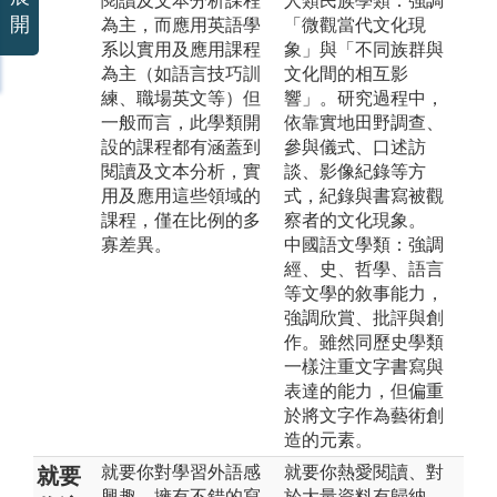
閱讀及文本分析課程
人類民族學類：強調
開
為主，而應用英語學
「微觀當代文化現
系以實用及應用課程
象」與「不同族群與
為主（如語言技巧訓
文化間的相互影
練、職場英文等）但
響」。研究過程中，
一般而言，此學類開
依靠實地田野調查、
設的課程都有涵蓋到
參與儀式、口述訪
閱讀及文本分析，實
談、影像紀錄等方
用及應用這些領域的
式，紀錄與書寫被觀
課程，僅在比例的多
察者的文化現象。
寡差異。
中國語文學類：強調
經、史、哲學、語言
等文學的敘事能力，
強調欣賞、批評與創
作。雖然同歷史學類
一樣注重文字書寫與
表達的能力，但偏重
於將文字作為藝術創
造的元素。
就要你對學習外語感
就要你熱愛閱讀、對
就要
興趣，擁有不錯的寫
於大量資料有歸納、