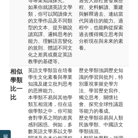
等專業知識探究。
過去人類社會發展歷
如果你就讀英語文學
程、史料解讀、重建
類，你可以閱讀偉大
與解釋過去、連結當
的文學作品及不同類
代與過往的能力。過
型的文本、提升聽說
程中，也能夠從探索
讀寫譯、邏輯思考的
過去獲得獨立思考與
能力、理解語言變化
分析現在與未來的素
的規則、體認不同文
養。
化之差異或奠定英語
教學的基礎等。
英語文學類旨在培養
歷史學類強調歷史知
相似
學生文化素養與專業
識的學習與批判，特
學類
知識及建立批判思考
別重視掌握史學方
比一
的思辨能力。
法、學習歷史寫作、
比
本學類不易與其他學
獨立思考、關懷社
類互相混淆，但在這
會、探究全球性議題
個學類之中，你可能
等能力的養成。
會對學系之間的差異
歷史學類容易與人類
感到困惑。例如，多
民族學類、中國語文
數英語文學系以文學
學類搞混。
展