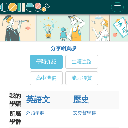
ColleGo! 大學選才與高中育才輔助系統
分享網頁
學類介紹
生涯進路
高中準備
能力特質
我的
英語文
歷史
學類
外語
學群
文史哲
學群
所屬
學群