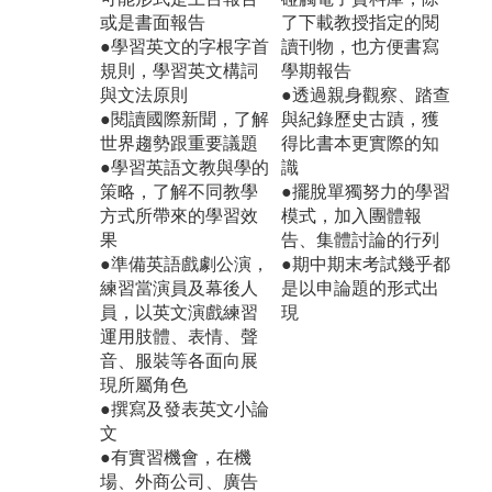
或是書面報告
了下載教授指定的閱
●學習英文的字根字首
讀刊物，也方便書寫
規則，學習英文構詞
學期報告
與文法原則
●透過親身觀察、踏查
●閱讀國際新聞，了解
與紀錄歷史古蹟，獲
世界趨勢跟重要議題
得比書本更實際的知
●學習英語文教與學的
識
策略，了解不同教學
●擺脫單獨努力的學習
方式所帶來的學習效
模式，加入團體報
果
告、集體討論的行列
●準備英語戲劇公演，
●期中期末考試幾乎都
練習當演員及幕後人
是以申論題的形式出
員，以英文演戲練習
現
運用肢體、表情、聲
音、服裝等各面向展
現所屬角色
●撰寫及發表英文小論
文
●有實習機會，在機
場、外商公司、廣告