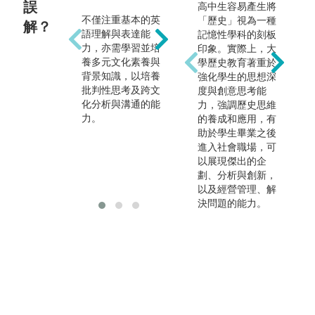
等）
誤
高中生容易產生將
不僅注重基本的英
閱讀文學經典除了
「歷史」視為一種
解？
語理解與表達能
可以協助學生深入
記憶性學科的刻板
全
力，亦需學習並培
理解外國文化，也
印象。實際上，大
才
養多元文化素養與
可藉由文學課程的
學歷史教育著重於
英
背景知識，以培養
分析、批判等訓
強化學生的思想深
業
批判性思考及跨文
練，培養學生獨立
度與創意思考能
此
化分析與溝通的能
思考及邏輯推演的
力，強調歷史思維
教
力。
能力。同時透過大
的養成和應用，有
勢
學各種團體報告的
助於學生畢業之後
將
方式，協助學生溝
進入社會職場，可
在
通協作的技巧。
以展現傑出的企
擇
劃、分析與創新，
以及經營管理、解
決問題的能力。