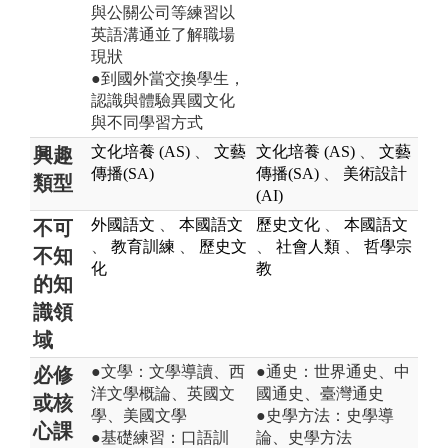
與公關公司等練習以
英語溝通並了解職場
現狀
●到國外當交換學生，
認識與體驗異國文化
與不同學習方式
文化培養 (AS)
、
文藝
文化培養 (AS)
、
文藝
興趣
傳播(SA)
傳播(SA)
、
美術設計
類型
(AI)
外國語文
、
本國語文
歷史文化
、
本國語文
不可
、
教育訓練
、
歷史文
、
社會人類
、
哲學宗
不知
化
教
的知
識領
域
●文學：文學導讀、西
●通史：世界通史、中
必修
洋文學概論、英國文
國通史、臺灣通史
或核
學、美國文學
●史學方法：史學導
心課
●基礎練習：口語訓
論、史學方法