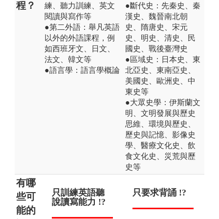
程？
練、聽力訓練、英文
●斷代史：先秦史、秦
閱讀與寫作等
漢史、魏晉南北朝
●第二外語：舉凡英語
史、隋唐史、宋元
以外的外語課程，例
史、明史、清史、民
如西班牙文、日文、
國史、戰後臺灣史
法文、韓文等
●區域史：日本史、東
●語言學：語言學概論
北亞史、東南亞史、
美國史、歐洲史、中
東史等
●大眾史學：伊斯蘭文
明、文明發展與歷史
思維、環境與歷史、
歷史與記憶、影像史
學、醫療文化史、飲
食文化史、災荒與歷
史等
有哪
只訓練英語聽
文學與職場技
只要求背誦 !?
只
畢
些可
說讀寫能力 !?
能相關性低 !?
言
教
能的
工