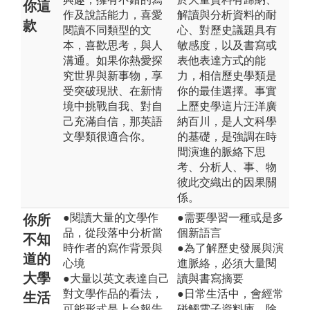
你這
作及說話能力，喜愛
解讀與分析資料的耐
款
閱讀不同類型的文
心、對歷史議題具有
本，喜歡思考，與人
敏感度，以及書寫或
溝通。如果你熱愛探
表他表達方式的能
究世界與新事物，享
力，相信歷史學類是
受突破現狀、在新情
你的最佳選擇。事實
境中挑戰自我、對自
上歷史學這片汪洋廣
己充滿自信，那英語
納百川，是人文科學
文學類很適合你。
的基礎，是強調在時
間演進的脈絡下思
考、分析人、事、物
彼此交織出的因果關
係。
●閱讀大量的文學作
●需要學習一種或是多
你所
品，從段落中分析當
個新語言
不知
時作者的寫作背景與
●為了解歷史發展與演
道的
心境
進脈絡，必須大量閱
大學
●大量以英文表達自己
讀與書寫摘要
對文學作品的看法，
●日常生活中，會經常
生活
可能形式是上台報告
碰觸電子資料庫，除