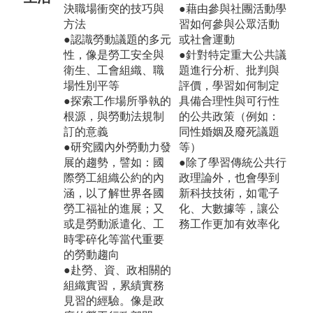
決職場衝突的技巧與
●藉由參與社團活動學
方法
習如何參與公眾活動
●認識勞動議題的多元
或社會運動
性，像是勞工安全與
●針對特定重大公共議
衛生、工會組織、職
題進行分析、批判與
場性別平等
評價，學習如何制定
●探索工作場所爭執的
具備合理性與可行性
根源，與勞動法規制
的公共政策（例如：
訂的意義
同性婚姻及廢死議題
●研究國內外勞動力發
等）
展的趨勢，譬如：國
●除了學習傳統公共行
際勞工組織公約的內
政理論外，也會學到
涵，以了解世界各國
新科技技術，如電子
勞工福祉的進展；又
化、大數據等，讓公
或是勞動派遣化、工
務工作更加有效率化
時零碎化等當代重要
的勞動趨向
●赴勞、資、政相關的
組織實習，累績實務
見習的經驗。像是政