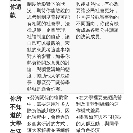
制度所影響下的狀
興趣及熱忱，有心想
你這
況，期待你能敏銳的
要讓公民社會更好，
款
思考到制度背後可能
並且善於觀察事物的
有相關的社會學、法
不同面向，你很有機
律規範、企業管理、
會成為各種公共議題
社福制度的痕跡，讓
的決策成員。
自己可以微觀的、宏
觀的來思考這些事物
對人的影響，如果你
熱衷於開放意見的討
論、與願意溝通的態
度，協助他人解決紛
爭，那麼勞工關係學
類就是適合你喔。
●勞資關係的維繫當
●在大學裡要去認識營
你所
中，需要運用許多人
利及非營利組織的運
不知
際折衝談判技巧。因
作模式差異
道的
此課程中，會透過許
●學習如何與不同類型
大學
多個案研討的方式，
的人群互動，與同學
讓大家解析並演練解
做角色扮演
生活