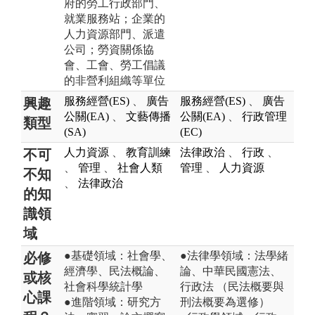
府的勞工行政部門、
就業服務站；企業的
人力資源部門、派遣
公司；勞資關係協
會、工會、勞工倡議
的非營利組織等單位
服務經營(ES)
、
廣告
服務經營(ES)
、
廣告
興趣
公關(EA)
、
文藝傳播
公關(EA)
、
行政管理
類型
(SA)
(EC)
人力資源
、
教育訓練
法律政治
、
行政
、
不可
、
管理
、
社會人類
管理
、
人力資源
不知
、
法律政治
的知
識領
域
●基礎領域：社會學、
●法律學領域：法學緒
必修
經濟學、民法概論、
論、中華民國憲法、
或核
社會科學統計學
行政法 （民法概要與
心課
●進階領域：研究方
刑法概要為選修）