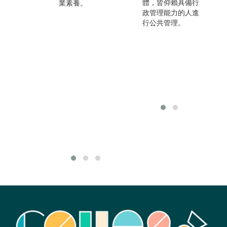
體，皆仰賴具備行
業素養。
就業管道可分為：
人
政管理能力的人進
一、公民營企業─
的
行公共管理。
就任人事或人力資
過
源部門；二、國家
自
考試進入勞工行政
營
的部門；三、在民
領
間企業或非營利組
是
織負責工會組織，
會
處理勞資關係事務
險
或相關倡議的工
動
作。
練
未
作
殊