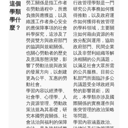
勞工關係是指工作者
行政管理學類是一門
這個
在勞動過程中，所應
研究公共事務如何獲
學類
負擔與應獲益，以及
得推動，以及政府運
學什
維護工作者身心安全
作如何獲得有效管理
麼？
的應保障事項的社會
的學科領域，主要關
科學探究，這涉及了
注如何藉由資源的有
勞資雙方與政府部門
效分配與運用，協助
的協調與規範關係。
政府部門、民間企業
也關心勞動者的歷史
以及非營利組織等解
及意識形態演變，影
決相關的公共議題，
響了勞動法規與政策
以滿足社會大眾所需
的發展方向，以創建
的公共服務。目前公
更為公平、互惠的勞
私部門所面臨許多公
動社會。
共議題受全球政經局
學習內容以經濟學、
勢的影響甚鉅，因
社會學、心理學、人
此，本學類亦涉及國
力資源管理、勞動政
際關係的實務運作與
策法規為其基礎，研
衝突管理的政治策略
究本國勞資關係、社
等問題。
會法治與福利的保障
學習內容涵蓋政治、