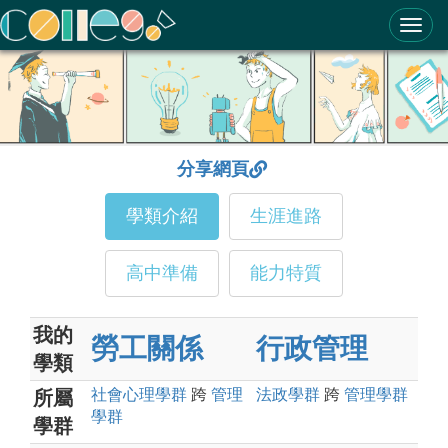
ColleGo! 大學選才與高中育才輔助系統
分享網頁
學類介紹
生涯進路
高中準備
能力特質
我的
勞工關係
行政管理
學類
社會心理
學群
跨
管理
法政
學群
跨
管理
學群
所屬
學群
學群