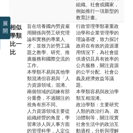
組織、社會或國家，
例如推行一項新型的
教育計畫。
展
旨在培養國內勞資雇
行政管理學類著重政
相似
開
用關係與勞工研究理
治學和企業管理學的
學類
論和實務的專業人
理論基礎，致力探討
比一
才，並致力於勞工議
政府在有效的資源運
比
題之教學、研究、推
用情況下，為社會提
廣服務和國際交流的
供適切且具有效率的
工作。
公共服務，關注資源
本學類不易與其他學
的公平分配、社會公
類混淆但容易與「人
義及經濟效益等議
力資源領域」混淆。
題。
兩個領域的訓練有部
本學類容易與政治學
分重疊，不過關注的
類互相混淆。
視角有所不同。
政治學類：主要研究
人力資源領域主要從
人類的政治行為、政
組織經營的角度，學
治體制等，關注現實
習牽涉人與人事方面
社會生活中的政治互
的管理科學，人定位
動過程，分析與理解