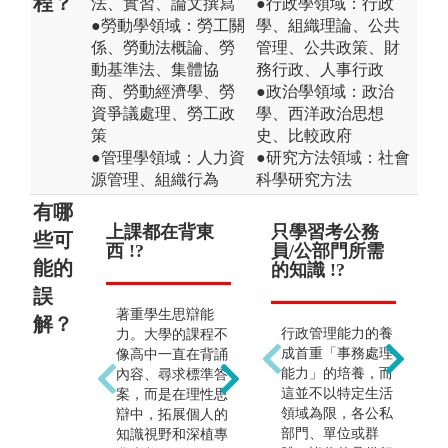
程？
法、實習、論文撰寫
●行政學領域：行政
●勞動學領域：勞工關
學、組織理論、公共
係、勞動法概論、勞
管理、公共政策、財
動基準法、集體協
務行政、人事行政
商、勞動經濟學、勞
●政治學領域：政治
資爭議處理、勞工政
學、西洋政治思想
策
史、比較政府
●管理學領域：人力資
●研究方法領域：社會
源管理、組織行為
科學研究方法
有哪
上課都在背東
變成勞工運動
只學習考公務
無
未
些可
西 !?
者 !?
員/公部門所需
的工
務
能的
的知識 !?
誤
著重學生思辯能
勞動學是一門關懷
勞
解？
行政管理能力的養
力。大學的課程不
人的學科，所以可
專
成首重「事務處理
像高中一直在背誦
以暸解社會變遷中
其
能力」的培養，而
內容、尋求標準答
攸關人的勞動之種
的
這並不以特定生活
案，而是在理性思
種承先啟後的脈
畢
領域為限，各公私
辯中，拓展個人的
絡。實務面上，勞
任
部門、單位或群
知識視野和深植專
工關係學系畢業的
校